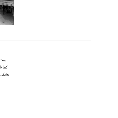
يسته
كفاءا
بشكل ك