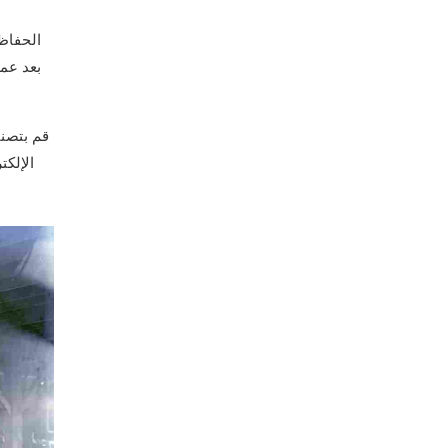
الحفاظ
بعد عم
قم بتصني
الإلكت