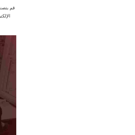
قم بتصني
الإلكت