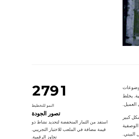
1
3
2
4
3
5
4
6
0
5
7
1
6
8
0
2
7
9
1
موضوعات
ة. يخلط
3
8
0
2
 العميل.
النمو للتخطيط
4
9
3
تصور الجودة
كل كبير
استفد من الثمار المنخفضة لتحديد نشاط ذو
الوصفية
5
0
4
قيمة مضافة في الملعب للاختبار التجريبي.
 البيني.
تجاوز الرقمية.