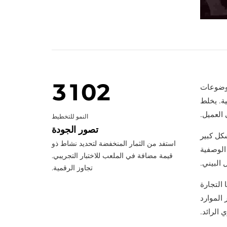
6
0
7
1
8
0
2
0
9
1
3
1
0
2
موضوعات
ة. يخلط
4
2
3
 العميل.
النمو للتخطيط
5
3
4
تصور الجودة
كل كبير
استفد من الثمار المنخفضة لتحديد نشاط ذو
الوصفية
6
4
5
قيمة مضافة في الملعب للاختبار التجريبي.
 البيني.
تجاوز الرقمية.
7
5
6
 التجارة
8
6
7
ر الموارد
 الرائد.