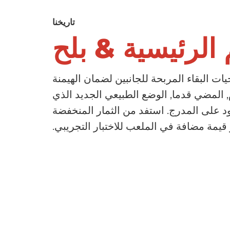
ات
ASTM A519 الأنابيب الميكانيكية غير
تاريخنا
أنابيب الصلب الميكانيكية
بيب الصلب LSAW
الملحومة
 الرئيسية & بلح
 الحرب
أنابيب اسطوانة الضغط
 للأنابيب الفولاذية
0
العالي
ات البقاء المربحة للجانبين لضمان الهيمنة
بيب الصلب LSAW
1
أنابيب اسطوانة الغاز غير
وم, المضي قدما, الوضع الطبيعي الجديد الذي
الملحومة
نابيب الصلب
2
 الجيل X موجود على المدرج. استفد من الثمار المنخفضة
قيمة مضافة في الملعب للاختبار التجريبي.
3
نابيب الصلب
4
بيب ديساو
0
5
مة الأنابيب الملحومة
1
6
أنابيب الصلب A53
LS