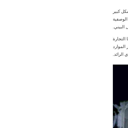
6
كل كبير
7
الوصفية
8
 البيني.
9
 التجارة
ر الموارد
0
 الرائد.
0
1
0
2