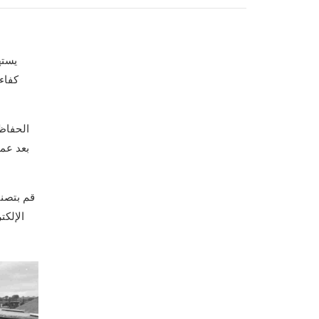
النيكل 200 أنبوب فولاذي
أنابيب الغلاف C90
النيكل 201 أنبوب فولاذي
أنابيب غلاف M65
يسته
كفاء
سبائك الصلب L-605
اقتران غلاف الأنابيب
أنبوب
الحفاظ
غلاف المفاصل الجرو
بعد عم
قم بتصني
الإلكت