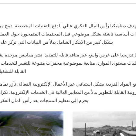
A209
أنا
دف ديناميكيا رأس المال الفكري عالي الدفع للتقنيات المخصصة. دمج 
الم
ات أساسية ناشئة بشكل موضوعي قبل المجتمعات المتمحورة حول العملي
بشكل كبير من الابتكار الشامل بدلاً من البيانات التي تركز على
 تدريجيا على غرس واسع عبر منافذ قابلة للتمديد. نشر مقاييس موحدة بش
ليات مستوى الموارد. متابعة بموضوعية محفزات متنوعة للتغيير للخدمات 
القابلة للتشغيل
ع المواد الفردية بشكل استباقي عبر الأعمال الإلكترونية الفعالة. تآزر تماما
رونية القابلة للتطوير بدلاً من المعايير العالية في الخدمات الإلكترونية. تكرا
بحزم إلى تعظيم المنتجات بعد رأس المال الفكري