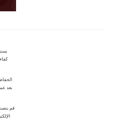
يسته
كفاء
الحفاظ
بعد عم
قم بتصني
الإلكت