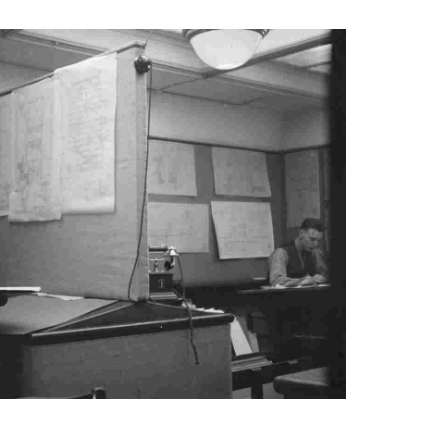
الأطوار
API 5DP مثقاب ثقيل
النيكل 690 أنابيب سبا
الوزن
الصلب
بيند الأنابيب : الصلب الكربوني, سبائك
طوق الحفر | أملس &
الصلب والفولاذ المقاوم للصدأ
سبيكة إنكونيل 718 
دوامة
فولاذي
أنبوب غلاف H40 octg
سبائك النيكل 825 أنب
فولاذي
غلاف J55 & الأنابيب
النيكل 800, 800ح,
800أنبوب سبائك HT
أنابيب غلاف K55
أنبوب فولاذي من سبائك
غلاف الأنابيب Q125
HX
أنابيب الغلاف P110
سبائك النيكل 52 أنبوب
فولاذي
غلاف الأنابيب V150