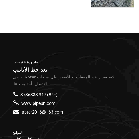
ماسورة & تركيبات
بعد خط الأنابيب
للاستفسار عن المبيعات أو الأسعار على منتجات Abter, يرجى
الاتصال بأحد مبيعاتنا.
(+86) 317 3736333
www.pipeun.com
abter2016@163.com
المواقع