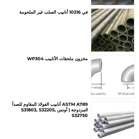
في 10216 أنابيب الصلب غير الملحومة
مخزون ملحقات الأنابيب WP304
ASTM A789 أنابيب الفولاذ المقاوم للصدأ
المزدوجة | أونس S31803, S32205,
S32750