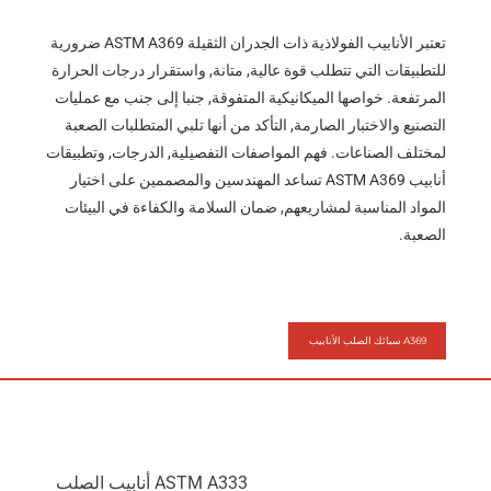
تعتبر الأنابيب الفولاذية ذات الجدران الثقيلة ASTM A369 ضرورية
للتطبيقات التي تتطلب قوة عالية, متانة, واستقرار درجات الحرارة
المرتفعة. خواصها الميكانيكية المتفوقة, جنبا إلى جنب مع عمليات
التصنيع والاختبار الصارمة, التأكد من أنها تلبي المتطلبات الصعبة
لمختلف الصناعات. فهم المواصفات التفصيلية, الدرجات, وتطبيقات
أنابيب ASTM A369 تساعد المهندسين والمصممين على اختيار
المواد المناسبة لمشاريعهم, ضمان السلامة والكفاءة في البيئات
الصعبة.
A369 سبائك الصلب الأنابيب
ASTM A333 أنابيب الصلب