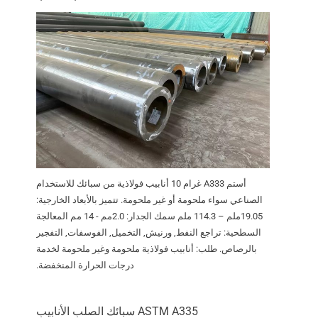
أستم A333 غرام 10 أنابيب فولاذية من سبائك للاستخدام
الصناعي سواء ملحومة أو غير ملحومة. تتميز بالأبعاد الخارجية:
19.05ملم – 114.3 ملم سمك الجدار: 2.0مم - 14 مم المعالجة
السطحية: تراجع النفط, ورنيش, التخميل, الفوسفات, التفجير
بالرصاص. طلب: أنابيب فولاذية ملحومة وغير ملحومة لخدمة
درجات الحرارة المنخفضة.
ASTM A335 سبائك الصلب الأنابيب