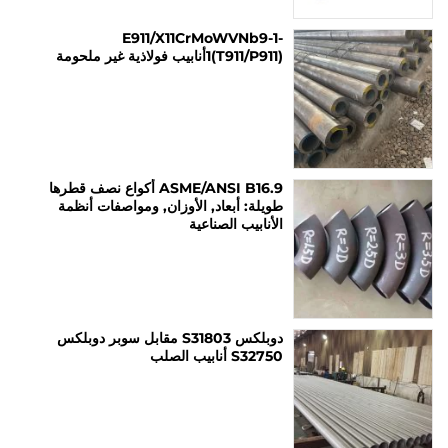
E911/X11CrMoWVNb9-1-
1(T911/P911)أنابيب فولاذية غير ملحومة
ASME/ANSI B16.9 أكواع نصف قطرها
طويلة: أبعاد, الأوزان, ومواصفات أنظمة
الأنابيب الصناعية
دوبلكس S31803 مقابل سوبر دوبلكس
S32750 أنابيب الصلب