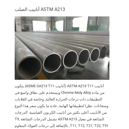
ASTM A213 أنابيب الصلب
أنابيب ASTM A213 T11 (أنابيب ASME SA213 T11) يتكون
من مادة Chrome Moly Alloy ويستخدم على نطاق واسع في
التطبيقات ذات درجات الحرارة العالية, وخاصة في الغلايات
وسخانات. نظرا لتطبيقاتها الهامة, عادة ما يكون سعر هذا النوع
من الأنابيب أعلى بكثير من أنابيب الكربون القياسية. الدرجات
الشائعة في معيار ASTM A213 تشمل الدرجات الشائعة T9,
T11, T12, T21, T22, T91, بالإضافة إلى درجات الفولاذ المقاوم