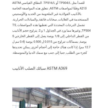
للصدأ مثل TP304/L أو TP316/L. النطاق القياسي ASTM
A213 وفقًا لمواصفات ASTM, تتعلق هذه المواصفة الخاصة
بالأنابيب الفولاذية غير الملحومة من الحديد والأوستنيتي
المستخدمة في الغلايات, سخانات فائقة, والمبادلات الحرارية.
تشمل الدرجات المحددة التي تغطيها هذه المواصفات T5,
TP304, وغيرها مما ورد في الجداول 1 و 2. يتراوح حجم الأنابيب
من القطر الداخلي إلى 1/8 بوصة يصل إلى القطر الخارجي 5
بوصة, بسماكات تتراوح من 0.015 ل 0.500 بوصة (0.4 مم ل
12.7 مم). إذا كانت هناك حاجة إلى أحجام أخرى, يمكن تحديدها
كجزء من الطلب, جنبا إلى جنب مع سمك الدنيا والمتوسطة.
ASTM A369 سبائك الصلب الأنابيب