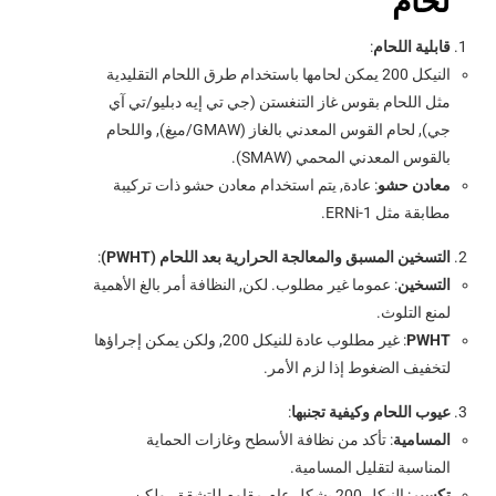
لحام
قابلية اللحام
:
النيكل 200 يمكن لحامها باستخدام طرق اللحام التقليدية
مثل اللحام بقوس غاز التنغستن (جي تي إيه دبليو/تي آي
جي), لحام القوس المعدني بالغاز (GMAW/ميغ), واللحام
بالقوس المعدني المحمي (SMAW).
معادن حشو
: عادة, يتم استخدام معادن حشو ذات تركيبة
مطابقة مثل ERNi-1.
التسخين المسبق والمعالجة الحرارية بعد اللحام (PWHT)
:
التسخين
: عموما غير مطلوب. لكن, النظافة أمر بالغ الأهمية
لمنع التلوث.
PWHT
: غير مطلوب عادة للنيكل 200, ولكن يمكن إجراؤها
لتخفيف الضغوط إذا لزم الأمر.
عيوب اللحام وكيفية تجنبها
:
المسامية
: تأكد من نظافة الأسطح وغازات الحماية
المناسبة لتقليل المسامية.
تكسير
: النيكل 200 بشكل عام مقاوم للتشقق, ولكن