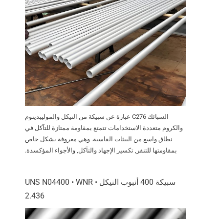
السبائك C276 عبارة عن سبيكة من النيكل والموليبدينوم
والكروم متعددة الاستخدامات تتمتع بمقاومة ممتازة للتآكل في
نطاق واسع من البيئات القاسية. وهي معروفة بشكل خاص
بمقاومتها للتنقر, تكسير الإجهاد والتآكل, والأجواء المؤكسدة.
سبيكة 400 أنبوب النيكل • UNS N04400 • WNR
2.436