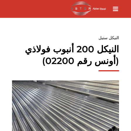
النيكل ستيل
النيكل 200 أنبوب فولاذي
(أونس رقم 02200)