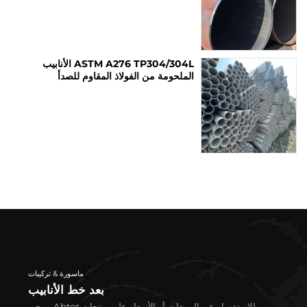
ASTM A276 TP304/304L الأنابيب
الملحومة من الفولاذ المقاوم للصدأ
ماسورة & تركيبات
بعد خط الأنابيب
للاستفسار عن المبيعات أو الأسعار على منتجات Abter, يرجى