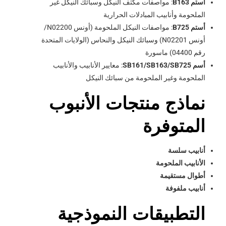
أستم B163
: مواصفات مكثف النيكل وسبائك النيكل غير
الملحومة وأنابيب المبادلات الحرارية
أستم B725
: مواصفات النيكل الملحومة (أونس N02200/
أونس N02201) وسبائك النيكل والنحاس (الولايات المتحدة
رقم 04400) ماسورة
أسم SB161/SB163/SB725
: معايير الأنابيب والأنابيب
الملحومة وغير الملحومة من سبائك النيكل
نماذج منتجات الأنبوب
المتوفرة
أنابيب سلسة
الأنابيب الملحومة
أطوال مستقيمة
أنابيب ملفوفة
التطبيقات النموذجية