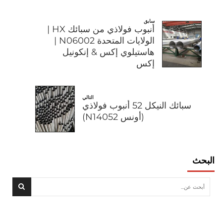
سابق
أنبوب فولاذي من سبائك HX |
الولايات المتحدة N06002 |
هاستيلوي إكس & إنكونيل
إكس
التالي
سبائك النيكل 52 أنبوب فولاذي
(أونس N14052)
البحث