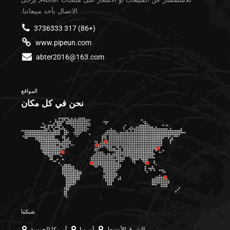
الاتصال بأحد مبيعاتنا.
(+86) 317 3736333
www.pipeun.com
abter2016@163.com
المواقع
نحن في كل مكان
شبكتنا
الشرق الأوسط
أوروبا
أمريكا الجنوبية