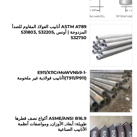
ASTM A789 أنابيب الفولاذ المقاوم للصدأ
المزدوجة | أونس S31803, S32205,
S32750
E911/X11CrMoWVNb9-1-
1(T911/P911)أنابيب فولاذية غير ملحومة
ASME/ANSI B16.9 أكواع نصف قطرها
طويلة: أبعاد, الأوزان, ومواصفات أنظمة
الأنابيب الصناعية