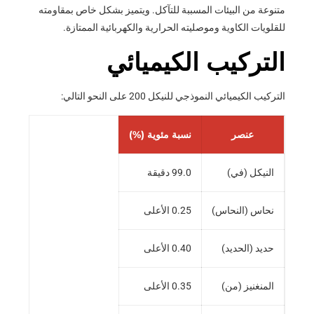
متنوعة من البيئات المسببة للتآكل. ويتميز بشكل خاص بمقاومته
للقلويات الكاوية وموصليته الحرارية والكهربائية الممتازة.
التركيب الكيميائي
التركيب الكيميائي النموذجي للنيكل 200 على النحو التالي:
عنصر
نسبة مئوية (%)
النيكل (في)
99.0 دقيقة
نحاس (النحاس)
0.25 الأعلى
حديد (الحديد)
0.40 الأعلى
المنغنيز (من)
0.35 الأعلى