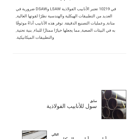
في 10219 تعتبر الأنابيب الفولاذية LSAW وDSAW ضرورية في
العديد من التطبيقات الهيكلية والهندسية نظرًا لقوتها العالية,
متانة, وعمليات التصنيع الدقيقة. توفر هذه الأنابيب أداءً موثوقًا
به في البيئات الصعبة, مما يجعلها خيارًا ممتازًا للبناء, بنية تحتية,
والتطبيقات الميكانيكية.
سابق
سول للأنابيب الفولاذية
التالي