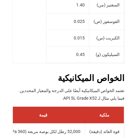
المنغنيز (من)
1.40
الفوسفور (ص)
0.025
الكبريت (س)
0.015
السيليكون (و)
0.45
الخواص الميكانيكية
تعتمد الخواص الميكانيكية أيضًا على الدرجة والمعيار المحددين.
فيما يلي مثال لـ API 5L Grade X52:
ملكية
قيمة
قوة العائد (دقيقة)
52,000 رطل لكل بوصة مربعة (360 MPa)