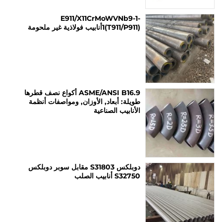
E911/X11CrMoWVNb9-1-
1(T911/P911)أنابيب فولاذية غير ملحومة
ASME/ANSI B16.9 أكواع نصف قطرها
طويلة: أبعاد, الأوزان, ومواصفات أنظمة
الأنابيب الصناعية
دوبلكس S31803 مقابل سوبر دوبلكس
S32750 أنابيب الصلب