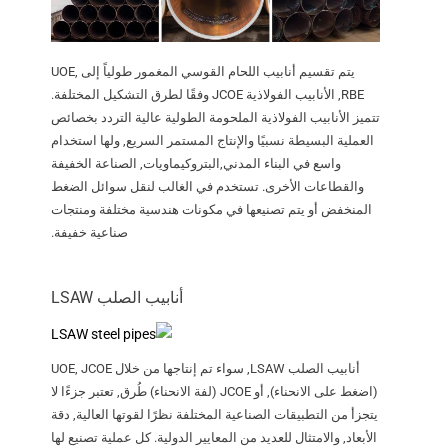
يتم تقسيم أنابيب اللحام القوسي المغمور طولياً إلى UOE,
RBE, الأنابيب الفولاذية JCOE وفقًا لطرق التشكيل المختلفة.
تتميز الأنابيب الفولاذية الملحومة الطولية عالية التردد بخصائص
العملية البسيطة نسبيًا والإنتاج المستمر السريع, ولها استخدام
واسع في البناء المدني,البتروكيماويات, الصناعة الخفيفة
والقطاعات الأخرى. تستخدم في الغالب لنقل سوائل الضغط
المنخفض أو يتم تصنيعها في مكونات هندسية مختلفة ومنتجات
صناعية خفيفة.
أنابيب الصلب LSAW
أنابيب الصلب LSAW, سواء تم إنتاجها من خلال UOE, JCOE
(اضغط على الانحناء), أو JCOE (لفة الانحناء) طُرق, تعتبر جزءًا لا
يتجزأ من التطبيقات الصناعية المختلفة نظرًا لقوتها العالية, دقة
الأبعاد, والامتثال للعديد من المعايير الدولية. كل عملية تصنيع لها