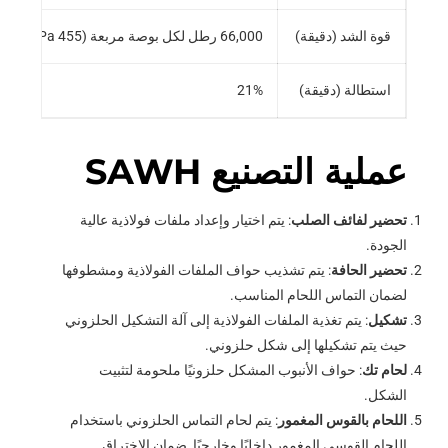
قوة الشد (دقيقة)
66,000 رطل لكل بوصة مربعة (455 MPa)
استطالة (دقيقة)
21%
عملية التصنيع SAWH
تحضير لفائف الصلب
: يتم اختيار وإعداد ملفات فولاذية عالية
الجودة.
تحضير الحافة
: يتم تشذيب حواف الملفات الفولاذية ومشطوفها
لضمان التماس اللحام المناسب.
تشكيل
: يتم تغذية الملفات الفولاذية إلى آلة التشكيل الحلزوني
حيث يتم تشكيلها إلى شكل حلزوني.
لحام تك
: حواف الأنبوب المشكل حلزونيًا ملحومة لتثبيت
الشكل.
اللحام بالقوس المغمور
: يتم لحام التماس الحلزوني باستخدام
اللحام القوسي المغمور داخليًا وخارجيًا, ضمان الاختراق