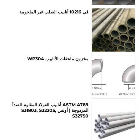
في 10216 أنابيب الصلب غير الملحومة
مخزون ملحقات الأنابيب WP304
ASTM A789 أنابيب الفولاذ المقاوم للصدأ
المزدوجة | أونس S31803, S32205,
S32750