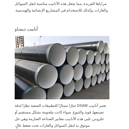
مزاياها الفريدة, مما يجعل هذه الأنابيب مناسبة لنقل السوائل
والغازات, وكذلك للاستخدام في المشاريع الإنشائية والهندسية.
أنابيب ديساو
تعتبر أنابيب DSAW خيارًا ممتازًا للتطبيقات الصعبة نظرًا لدقة
تصنيعها, قوة, والتنوع. سواء كانت ملحومة بشكل مستقيم أو
حلزوني, تلبي هذه الأنابيب معايير الصناعة الصارمة وهي حل
موثوق به لنقل السوائل والغازات تحت ضغط عالٍ.