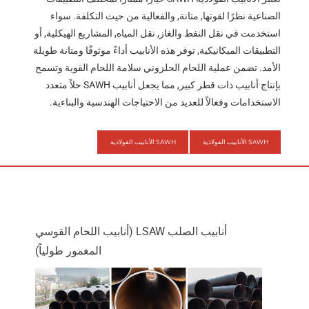
الصناعية نظرًا لقوتها, متانة, والفعالية من حيث التكلفة. سواء
استخدمت في نقل النفط والغاز, نقل المياه, المشاريع الهيكلية, أو
التطبيقات الميكانيكية, توفر هذه الأنابيب أداءً موثوقًا ومتانة طويلة
الأمد. تضمن عملية اللحام الحلزوني سلامة اللحام القوية وتسمح
بإنتاج أنابيب ذات قطر كبير, مما يجعل أنابيب SAWH حلاً متعدد
الاستخدامات وفعالاً للعديد من الاحتياجات الهندسية والبناءية.
SAWH الأنابيب الفولاذية
SAWH الأنابيب الفولاذية
أنابيب الصلب LSAW (أنابيب اللحام القوسي
المغمور طولياً)