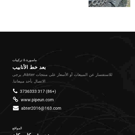
ماسورة & تركيبات
بعد خط الأنابيب
للاستفسار عن المبيعات أو الأسعار على منتجات Abter, يرجى
الاتصال بأحد مبيعاتنا.
(+86) 317 3736333
www.pipeun.com
abter2016@163.com
المواقع