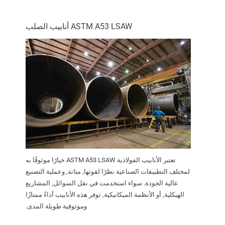
ASTM A53 LSAW أنابيب الصلب
تعتبر الأنابيب الفولاذية ASTM A53 LSAW خيارًا موثوقًا به
لمختلف التطبيقات الصناعية نظرًا لقوتها, متانة, وعملية التصنيع
عالية الجودة. سواء استخدمت في نقل السوائل, المشاريع
الهيكلية, أو الأنظمة الميكانيكية, توفر هذه الأنابيب أداءً ممتازًا
وموثوقية طويلة المدى.