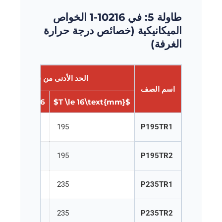
طاولة 5: في 10216-1 الخواص
الميكانيكية (خصائص درجة حرارة
الغرفة)
الحد الأدنى من قوة العائد ال
اسم الصف
$16 < T \le 40\text{mm}$
$T \le 16\text{mm}$
195
P195TR1
195
P195TR2
235
P235TR1
235
P235TR2