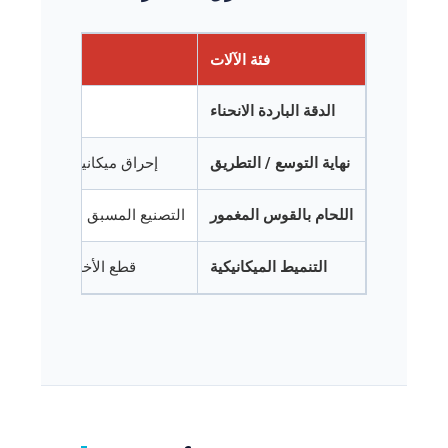
فئة الآلات
الدقة الباردة الانحناء
ثني السحب الد
نهاية التوسع / التطريق
إحراق ميكانيكي, توسيع,
or
اللحام بالقوس المغمور
التصنيع المسبق لشبكات البكرات الطولية باستخدام مم
التنميط الميكانيكية
قطع الأخدود شعاعي أو