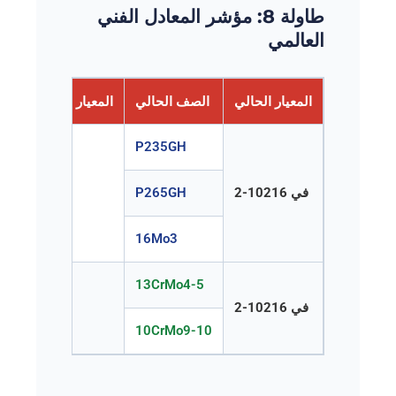
طاولة 8: مؤشر المعادل الفني
العالمي
المعيار الحالي
الصف الحالي
المعيار الألماني القدي
P235GH
في 10216-2
P265GH
من 17175
16Mo3
13CrMo4-5
في 10216-2
من 17175
10CrMo9-10