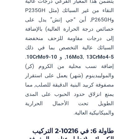
يتضمن هذا المعيار الفرعي درجات عالية
النقاء من غير السبائك (مثل P235GH
وP265GH, أين “جي إتش” يدل على
خصائص درجة الحرارة العالية) بالإضافة
إلى درجات مقاومة للزحف منخفضة
السبائك عالية التخصص بما في ذلك
13CrMo4-5
,
16Mo3
, و
10CrMo9-10
.
إضافة نسب محلية من الكروم (كر)
والموليبدينوم (شهر) يعمل على استقرار
مصفوفة كربيد البنية الدقيقة للصلب, مما
يمنع انزلاق حدود الحبوب على المدى
الطويل تحت الأحمال الحرارية
والميكانيكية العالية.
طاولة 6: في 10216-2 التركيب