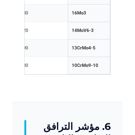
280
16Mo3
320
14MoV6-3
290
13CrMo4-5
280
10CrMo9-10
6. مؤشر الترافق