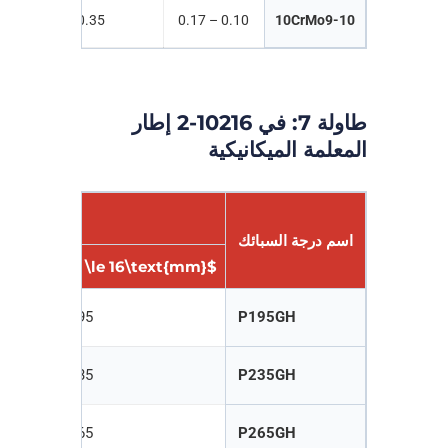
0.40 – 0.70
0.35
0.10 – 0.17
10CrMo9-10
طاولة 7: في 10216-2 إطار
المعلمة الميكانيكية
الحد 
اسم درجة السبائك
$16 < T \le 40\text{mm}$
$T \le 16\text{mm}$
195
P195GH
235
P235GH
265
P265GH