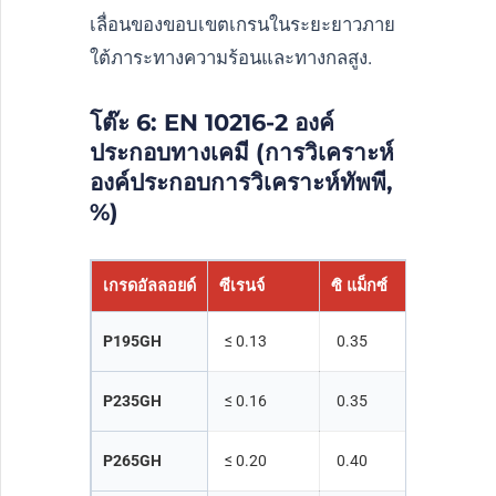
เลื่อนของขอบเขตเกรนในระยะยาวภาย
ใต้ภาระทางความร้อนและทางกลสูง.
โต๊ะ 6: EN 10216-2 องค์
ประกอบทางเคมี (การวิเคราะห์
องค์ประกอบการวิเคราะห์ทัพพี,
%)
เกรดอัลลอยด์
ซีเรนจ์
ซิ แม็กซ์
เอ็มเอ็น
P195GH
≤
0.13
0.35
≤
0.70
P235GH
≤
0.16
0.35
≤
1.20
P265GH
≤
0.20
0.40
≤
1.40