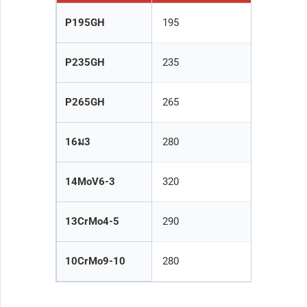
P195GH
195
185
P235GH
235
225
P265GH
265
255
16ม3
280
270
14MoV6-3
320
320
13CrMo4-5
290
290
10CrMo9-10
280
280