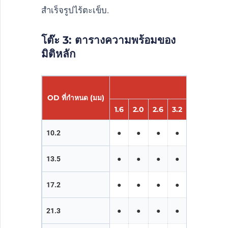
สำเร็จรูปไร้ตะเข็บ.
โต๊ะ 3: ตารางความพร้อมของ
มิติหลัก
ความห
OD ที่กำหนด (มม)
1.6
2.0
2.6
3.2
4.0
5.0
10.2
●
●
●
●
●
-
13.5
●
●
●
●
●
●
17.2
●
●
●
●
●
●
21.3
●
●
●
●
●
●