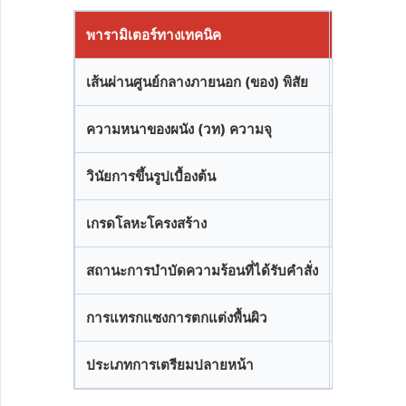
พารามิเตอร์ทางเทคนิค
ขีดจำกัดก
เส้นผ่านศูนย์กลางภายนอก (ของ) พิสัย
10.2 มม. ถ
ความหนาของผนัง (วท) ความจุ
0.5 มม. ขั้
วินัยการขึ้นรูปเบื้องต้น
การรีดร้อ
เกรดโลหะโครงสร้าง
P195TR1/
สถานะการบำบัดความร้อนที่ได้รับคำสั่ง
การทำให้เ
การแทรกแซงการตกแต่งพื้นผิว
สารเคลือบเ
ประเภทการเตรียมปลายหน้า
ปลายธรรมดา