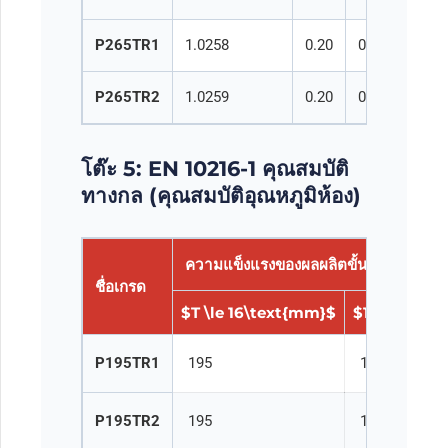
P265TR1
1.0258
0.20
0.40
1.
P265TR2
1.0259
0.20
0.40
1.
โต๊ะ 5: EN 10216-1 คุณสมบัติ
ทางกล (คุณสมบัติอุณหภูมิห้อง)
ความแข็งแรงของผลผลิตขั้นต่ำ
$R_{eH
ชื่อเกรด
$T \le 16\text{mm}$
$16 < T \le
P195TR1
195
185
P195TR2
195
185