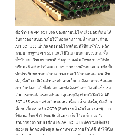
ข้อกำหนด API 5CT J55 ของสถาบันปิโตรเลียมอเมริกัน ได้
รับการออกแบบมาเพื่อใช้ในอุตสาหกรรมน้ำมันและก๊าซ.
API 5CT J55 เป็นวัสดุท่อท่อปิโตรเลียมที่ใช้กันทั่วไป. ผลิต
ตามมาตรฐาน API 5CT และใช้ในหลุมหลายประเภท, ทั้ง
น้ำมันและก๊าซธรรมชาติ. วัตถุประสงค์หลักของการใช้ท่อ
หรือท่อคือเพื่อปกป้องหลุมเจาะจากการพังทลายและเพื่อเป็น
ท่อสำหรับของเหลวในบ่อ. วางปลอกไว้ในบ่อก่อน, ตามด้วย
ท่อ, ซึ่งมักจะมีเส้นผ่านศูนย์กลางเล็กกว่าจึงสามารถซ้อนอยู่
ภายในปลอกได้. ทั้งปลอกและท่อต้องทำจากวัสดุที่แข็งแรง
สามารถทนต่อแรงกดดันและอุณหภูมิสูงที่พบใต้ดินได้. API
5CT J55 ตรงตามข้อกำหนดเหล่านี้และเป็น, ดังนั้น, ตัวเลือก
ที่ยอดเยี่ยมสำหรับ OCTG (สินค้าท่อน้ำมันในประเทศ) การ
ใช้งาน. โดยทั่วไปจะผลิตเป็นท่อเหล็กไร้ตะเข็บ, แต่ยัง
สามารถจัดหาแบบเชื่อมได้. API 5CT J55 มีความแข็งแรง
ของผลผลิตค่อนข้างสูงและต้านทานความล้าได้ดี, ทำให้เป็น