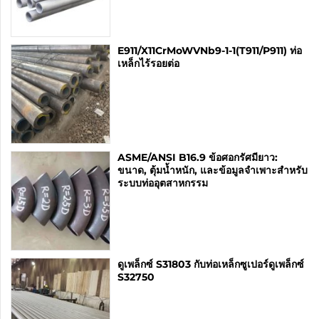
E911/X11CrMoWVNb9-1-1(T911/P911) ท่อ
เหล็กไร้รอยต่อ
ASME/ANSI B16.9 ข้อศอกรัศมียาว:
ขนาด, ตุ้มน้ำหนัก, และข้อมูลจำเพาะสำหรับ
ระบบท่ออุตสาหกรรม
ดูเพล็กซ์ S31803 กับท่อเหล็กซูเปอร์ดูเพล็กซ์
S32750