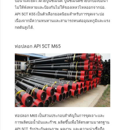
บ่อน้ำและยึดไว้ด้วยปูนซีเมนต์. ปูนซีเมนต์ช่วยปกป้องบ่อน้ำ
ไม่ให้พังทลายและป้องกันไม่ให้ของเหลวไหลออกจากบ่อ.
API 5CT K55 เป็นตัวเลือกยอดนิยมสำหรับการขุดเจาะบ่อ
เนื่องจากมีความทนทานและสามารถทนต่ออุณหภูมิและแรง
กดดันสูงได้.
ท่อปลอก API 5CT M65
ท่อปลอก M65 เป็นส่วนประกอบสำคัญในการขุดเจาะและ
การผลิตบ่อน้ำมันและก๊าซ. ผลิตขึ้นเพื่อให้ตรงตามมาตรฐาน
API 5CT, รับประกันคุณภาพ, ผลงาน, และความน่าเชื่อถือ.