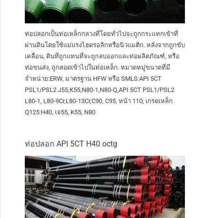
ท่อปลอกเป็นท่อเหล็กกลวงที่โดยทั่วไปจะถูกกระแทกเข้าที่
ผ่านดินโดยใช้แม่แรงไฮดรอลิกหรือนิวแมติก. หลังจากถูกขับ
เคลื่อน, ดินที่ถูกแทนที่จะถูกลบออกและท่อผลิตภัณฑ์, หรือ
ท่อขนส่ง, ถูกสอดเข้าไปในท่อเหล็ก. หมวดหมู่ขนาดที่มี
จำหน่าย:ERW, มาตรฐาน HFW หรือ SMLS:API 5CT
PSL1/PSL2 J55,K55,N80-1,N80-Q,API 5CT PSL1/PSL2
L80-1, L80-9Cr,L80-13Cr,C90, C95, หน้า 110, เกรดเหล็ก
Q125:H40, เจ55, K55, N80
ท่อปลอก API 5CT H40 octg