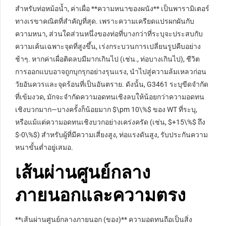
สำหรับท่อหม้อน้ำ, ค่าเผื่อ **ความหนาของผนัง** เป็นพารามิเตอร์
ทางเรขาคณิตที่สำคัญที่สุด. เพราะความเครียดแปรผกผันกับ
ความหนา, ส่วนใดส่วนหนึ่งของท่อที่บางกว่าที่ระบุจะประสบกับ
ความเค้นเฉพาะจุดที่สูงขึ้น, เร่งกระบวนการเปลี่ยนรูปคืบอย่าง
ช้าๆ. หากค่าเผื่อติดลบมีมากเกินไป (เช่น., ท่อบางเกินไป), ชีวิต
การออกแบบอาจถูกบุกรุกอย่างรุนแรง, นำไปสู่ความล้มเหลวก่อน
วัยอันควรและจุดร้อนที่เป็นอันตราย. ดังนั้น, G3461 ระบุขีดจำกัด
ที่เข้มงวด, มักจะจำกัดความอดทนเชิงลบให้น้อยกว่าความอดทน
เชิงบวกมาก—บางครั้งก็น้อยมาก
$\pm 10\%$
ของ WT ที่ระบุ,
หรือแม้แต่ความอดทนเชิงบวกอย่างเคร่งครัด (เช่น,
$+15\%$
ถึง
$-0\%$
) สำหรับผู้ที่มีความเสี่ยงสูง, ท่อแรงดันสูง, รับประกันความ
หนาขั้นต่ำอยู่เสมอ.
เส้นผ่านศูนย์กลาง
ภายนอกและความตรง
**เส้นผ่านศูนย์กลางภายนอก (ของ)** ความอดทนถือเป็นสิ่ง