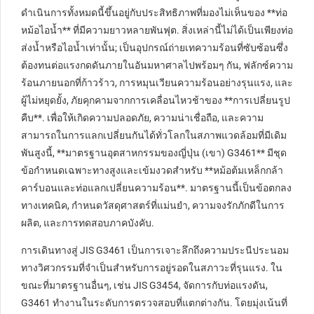
ดำเนินการทั้งหมดนี้ขึ้นอยู่กับประสิทธิภาพที่มองไม่เห็นของ **ท่อ
หม้อไอน้ำ** ที่มีความยาวหลายพันฟุต. สิ่งเหล่านี้ไม่ได้เป็นเพียงท่อ
ส่งน้ำหรือไอน้ำเท่านั้น; เป็นอุปกรณ์ถ่ายเทความร้อนที่ซับซ้อนซึ่ง
ต้องทนต่อแรงกดดันภายในอันมหาศาลไปพร้อมๆ กัน, ฟลักซ์ความ
ร้อนภายนอกที่ก้าวร้าว, การหมุนเวียนความร้อนอย่างรุนแรง, และ
ผู้ไม่หยุดยั้ง, ภัยคุกคามจากการเคลื่อนไหวช้าของ **การเปลี่ยนรูป
คืบ**. เพื่อให้เกิดความปลอดภัย, ความน่าเชื่อถือ, และความ
สามารถในการแลกเปลี่ยนกันได้ทั่วโลกในสภาพแวดล้อมที่มีเดิม
พันสูงนี้, **มาตรฐานอุตสาหกรรมของญี่ปุ่น (เขา) G3461** มีชุด
ข้อกำหนดเฉพาะทางสูงและเข้มงวดสำหรับ **หม้อต้มเหล็กกล้า
คาร์บอนและท่อแลกเปลี่ยนความร้อน**. มาตรฐานนี้เป็นข้อตกลง
ทางเทคนิค, กำหนดวัสดุศาสตร์ที่แม่นยำ, ความจงรักภักดีในการ
ผลิต, และการทดสอบภาคบังคับ.
การเดินทางสู่ JIS G3461 เป็นการเจาะลึกถึงความประนีประนอม
ทางวิศวกรรมที่จำเป็นสำหรับการอยู่รอดในสภาวะที่รุนแรง. ใน
ขณะที่มาตรฐานอื่นๆ, เช่น JIS G3454, จัดการกับท่อแรงดัน,
G3461 ทำงานในระดับการตรวจสอบที่แตกต่างกัน. โดยมุ่งเน้นที่