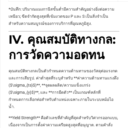
*บันทึก: ปริมาณแมงกานีสขั้นต่ำมีความสำคัญอย่างยิ่งต่อความ
เหนียว; ขีดจำกัดสูงสุดที่เข้มงวดของ P และ S เป็นสิ่งจำเป็น
สำหรับความสมบูรณ์ของการบริการที่อุณหภูมิสูง.
IV. คุณสมบัติทางกล:
การวัดความอดทน
คุณสมบัติทางกลเป็นตัวกำหนดความต้านทานของวัสดุต่อแรงกด
และการเสียรูป. ค่าต่ำสุดที่ระบุสำหรับ **ค่าความต้านทานแรงดึง
(
$\sigma_{ts}$
)**, **จุดผลผลิต/ความแข็งแกร่ง
(
$\sigma_{y}$
)**, และ **การยืดตัว** เป็นเกณฑ์หลักที่
กำหนดการเลือกท่อสำหรับตำแหน่งเฉพาะภายในระบบหม้อไอ
น้ำ.
**Yield Strength** คือตัวเลขที่สำคัญที่สุดสำหรับวิศวกรออกแบบ,
เนื่องจากเป็นการตั้งค่าความเครียดสูงสุดที่อนุญาต. ตามคำสั่ง