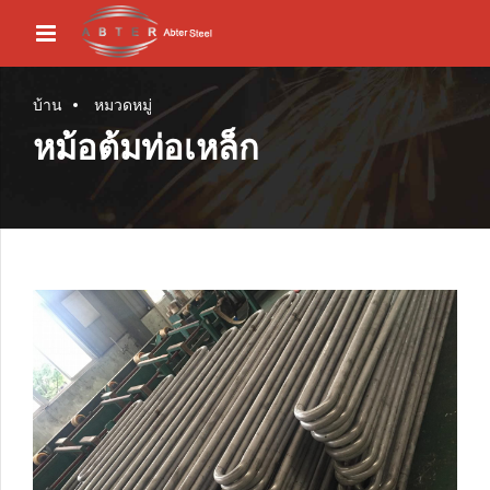
บ้าน
หมวดหมู่
หม้อต้มท่อเหล็ก