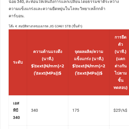
น้อย 340, สะท้อนให้เห็นถึงการแลกเปลี่ยนโดยธรรมชาติระหว่าง
ความแข็งแกร่งและความยืดหยุ่นในโลหะวิทยาเหล็กกล้า
คาร์บอน.
โต๊ะ 4: สมบัติทางกลของเกรด JIS G3461 STB (ขั้นต่ำ)
การยืด
ตัว
ความต้านแรงดึง
จุดผลผลิต/ความ
(นาที.)
(นาที.)
แข็งแกร่ง (นาที.)
(แตก
ระดับ
$\text{N/mm}^2
$\text{N/mm}^2
ต่างกัน
(\text{MPa})$
(\text{MPa})$
ไปตาม
ชิ้น
ทดสอบ)
เอส
ทีบี
340
175
$25\%$
340