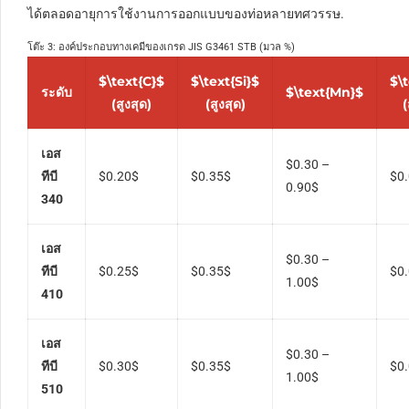
ได้ตลอดอายุการใช้งานการออกแบบของท่อหลายทศวรรษ.
โต๊ะ 3: องค์ประกอบทางเคมีของเกรด JIS G3461 STB (มวล %)
$\text{C}$
$\text{Si}$
$\
ระดับ
$\text{Mn}$
(สูงสุด)
(สูงสุด)
(
เอส
$0.30 –
ทีบี
$0.20$
$0.35$
$0
0.90$
340
เอส
$0.30 –
ทีบี
$0.25$
$0.35$
$0
1.00$
410
เอส
$0.30 –
ทีบี
$0.30$
$0.35$
$0
1.00$
510