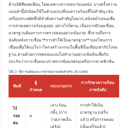
ด้านมิติที่ยอดเยี่ยม, โดยเฉพาะความหนาของผนัง. บางครั้งความ
แม่นยำนี้มักนิยมใช้ในตัวแลกเปลี่ยนความร้อนที่ไม่สำคัญ เช่น
เครื่องประหยัดซึ่งมีลำดับความสำคัญไม่มาก, ผนังสม่ำเสมอเพื่อ
การถ่ายเทความร้อนสูงสุด. อย่างไรก็ตาม, เนื่องจากมีรอยเชื่อม,
มาตรฐานต้องการการตรวจสอบอย่างเข้มงวด. ซึ่งรวมถึงการ
บังคับหลังการเชื่อม **การทำให้เป็นมาตรฐาน** ของโซนการ
เชื่อมเพื่อให้แน่ใจว่าโครงสร้างเกรนในพื้นที่นั้นเทียบเท่ากับโลหะ
ฐาน, ตามด้วยการทดสอบแบบไม่ทำลายอย่างเข้มข้นเพื่อรับ
ประกันว่าการเชื่อมจะปราศจากข้อบกพร่องหรือการขาดฟิวชัน.
โต๊ะ 2: วิธีการผลิตและการบำบัดภายหลังสำหรับ JIS G3461
ผู้
การรักษาความร้อน
พิมพ์
กระบวนการ
กำหนด
ภาคบังคับ
เจาะร้อน,
การทำให้เป็น
ไร้
กลิ้ง, (การ
มาตรฐาน (เสร็จ
รอย
ส
วาดภาพเย็น
แล้ว) หรือการหลอม
ต่อ
เสริม)
(เย็นเสร็จแล้ว)