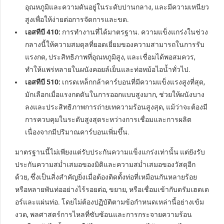
อุณหภูมิและความดันอยู่ในระดับปานกลาง, และมีความเหนียว
สูงเพื่อให้ง่ายต่อการจัดการและขด.
เอสทีบี 410:
การทำงานที่ได้มาตรฐาน. ความแข็งแกร่งในช่วง
กลางนี้ให้ความสมดุลที่ยอดเยี่ยมของความสามารถในการรับ
แรงกด, ประสิทธิภาพที่อุณหภูมิสูง, และเชื่อมได้พอสมควร,
ทำให้แพร่หลายในผนังคอยล์เย็นและท่อหม้อไอน้ำทั่วไป.
เอสทีบี 510:
เกรดเหล็กกล้าคาร์บอนที่มีความแข็งแรงสูงที่สุด,
มักเลือกเมื่อแรงกดดันในการออกแบบสูงมาก, ช่วยให้ผนังบาง
ลงและประสิทธิภาพการถ่ายเทความร้อนสูงสุด, แม้ว่าจะต้องมี
การควบคุมในระดับสูงสุดระหว่างการเชื่อมและการผลิต
เนื่องจากมีปริมาณคาร์บอนเพิ่มขึ้น.
มาตรฐานนี้ไม่เพียงแต่รับประกันความแข็งแกร่งเท่านั้น แต่ยังรับ
ประกันความสม่ำเสมอของมิติและความสม่ำเสมอของวัสดุอีก
ด้วย, ซึ่งเป็นสิ่งสำคัญยิ่งเมื่อต้องติดตั้งท่อที่เหมือนกันหลายร้อย
หรือหลายพันท่ออย่างไร้รอยต่อ, ขยาย, หรือเชื่อมเข้ากับดรัมเฮดเด
อร์และแผ่นท่อ. โดยไม่ต้องปฏิบัติตามข้อกำหนดเหล่านี้อย่างเข้ม
งวด, พลศาสตร์การไหลที่ซับซ้อนและการกระจายความร้อน