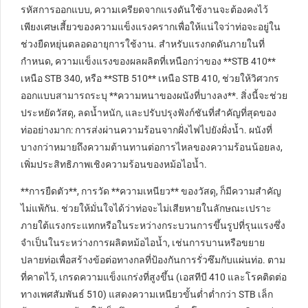
รหัสการออกแบบ, ความเครียดจากแรงดันใช้งานจะต้องคงไว้
เพียงเศษเสี้ยวของความแข็งแรงครากเพื่อให้แน่ใจว่าท่อจะอยู่ใน
ช่วงยืดหยุ่นตลอดอายุการใช้งาน. สำหรับแรงกดดันภายในที่
กำหนด, ความแข็งแรงของผลผลิตที่เหนือกว่าของ **STB 410**
เหนือ STB 340, หรือ **STB 510** เหนือ STB 410, ช่วยให้วิศวกร
ออกแบบสามารถระบุ **ความหนาของผนังที่บางลง**. สิ่งนี้จะช่วย
ประหยัดวัสดุ, ลดน้ำหนัก, และปรับปรุงฟังก์ชันที่สำคัญที่สุดของ
ท่ออย่างมาก: การส่งผ่านความร้อนจากฝั่งไฟไปยังฝั่งน้ำ. ผนังที่
บางกว่าหมายถึงความต้านทานต่อการไหลของความร้อนน้อยลง,
เพิ่มประสิทธิภาพเชิงความร้อนของหม้อไอน้ำ.
**การยืดตัว**, การวัด **ความเหนียว** ของวัสดุ, ก็มีความสำคัญ
ไม่แพ้กัน. ช่วยให้มั่นใจได้ว่าท่อจะไม่เสียหายในลักษณะเปราะ
ภายใต้แรงกระแทกหรือในระหว่างกระบวนการขึ้นรูปที่รุนแรงซึ่ง
จำเป็นในระหว่างการผลิตหม้อไอน้ำ, เช่นการบานหรือขยาย
ปลายท่อเพื่อสร้างข้อต่อทางกลที่ป้องกันการรั่วซึมกับแผ่นท่อ. ตาม
ที่คาดไว้, เกรดความแข็งแกร่งที่สูงขึ้น (เอสทีบี 410 และโรคติดต่อ
ทางเพศสัมพันธ์ 510) แสดงความเหนียวขั้นต่ำต่ำกว่า STB เล็ก