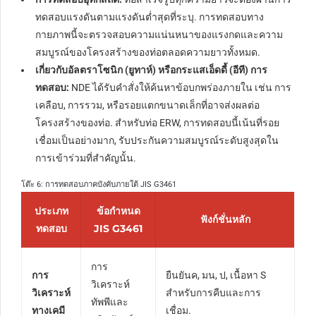
ทดสอบแรงดันตามแรงดันต่ำสุดที่ระบุ. การทดสอบทาง
กายภาพนี้จะตรวจสอบความแน่นหนาของแรงกดและความ
สมบูรณ์ของโครงสร้างของท่อตลอดความยาวทั้งหมด.
เกี่ยวกับอัลตราโซนิก (ยูทาห์) หรือกระแสเอ็ดดี้ (อีที) การ
ทดสอบ:
NDE ได้รับคำสั่งให้ค้นหาข้อบกพร่องภายใน เช่น การ
เคลือบ, การรวม, หรือรอยแตกขนาดเล็กที่อาจส่งผลต่อ
โครงสร้างของท่อ. สำหรับท่อ ERW, การทดสอบนี้เน้นที่รอย
เชื่อมเป็นอย่างมาก, รับประกันความสมบูรณ์ระดับสูงสุดใน
การเข้าร่วมที่สำคัญนั้น.
โต๊ะ 6: การทดสอบภาคบังคับภายใต้ JIS G3461
ประเภท
ข้อกำหนด
ฟังก์ชั่นหลัก
ทดสอบ
JIS G3461
การ
การ
ยืนยันค, มน, ป, เนื้อหา S
วิเคราะห์
วิเคราะห์
สำหรับการคืบและการ
ทัพพีและ
ทางเคมี
เชื่อม.