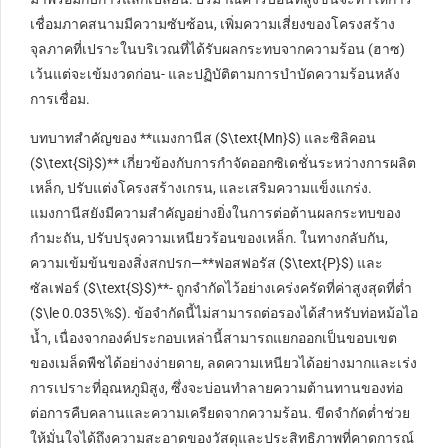
เชื่อมภาคสนามมีความซับซ้อน, เพิ่มความเสี่ยงของโครงสร้าง
จุลภาคที่เปราะในบริเวณที่ได้รับผลกระทบจากความร้อน (ฮาซ)
เว้นแต่จะเข้มงวดก่อน- และปฏิบัติตามการบำบัดความร้อนหลัง
การเชื่อม.
บทบาทสำคัญของ **แมงกานีส (
$\text{Mn}$
) และซิลิคอน
(
$\text{Si}$
)** เกี่ยวข้องกับการกำจัดออกซิเดชั่นระหว่างการผลิต
เหล็ก, ปรับแต่งโครงสร้างเกรน, และเสริมความแข็งแกร่ง.
แมงกานีสยังมีความสำคัญอย่างยิ่งในการต่อต้านผลกระทบของ
กำมะถัน, ปรับปรุงความเหนียวร้อนของเหล็ก. ในทางกลับกัน,
ความเข้มข้นของสิ่งสกปรก—**ฟอสฟอรัส (
$\text{P}$
) และ
ซัลเฟอร์ (
$\text{S}$
)**- ถูกจำกัดไว้อย่างเคร่งครัดที่ค่าสูงสุดที่ต่ำ
(
$\le 0.035\%$
). ข้อจำกัดนี้ไม่สามารถต่อรองได้สำหรับท่อหม้อไอ
น้ำ, เนื่องจากองค์ประกอบเหล่านี้สามารถแยกออกเป็นขอบเขต
ของเมล็ดพืชได้อย่างง่ายดาย, ลดความเหนียวได้อย่างมากและเร่ง
การเปราะที่อุณหภูมิสูง, ซึ่งจะบ่อนทำลายความต้านทานของท่อ
ต่อการคืบคลานและความเครียดจากความร้อน. ขีดจำกัดต่ำช่วย
ให้มั่นใจได้ถึงความสะอาดของวัสดุและประสิทธิภาพที่คาดการณ์