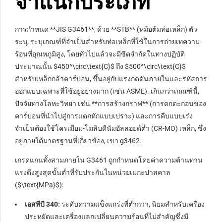
จำแนกประเภท
การกำหนด **JIS G3461**, ด้วย **STB** (หม้อต้มท่อเหล็ก) ตัว
ระบุ, ระบุเกณฑ์ที่จำเป็นสำหรับท่อเหล็กที่ใช้ในการถ่ายเทความ
ร้อนที่อุณหภูมิสูง, โดยทั่วไปแล้วจะมีขีดจำกัดในทางปฏิบัติ
ประมาณนั้น
$450^\circ\text{C}$
ถึง
$500^\circ\text{C}$
สำหรับเหล็กกล้าคาร์บอน, ขึ้นอยู่กับแรงกดดันภายในและรหัสการ
ออกแบบเฉพาะที่ใช้อยู่อย่างมาก (เช่น ASME). เกินกว่าเกณฑ์นี้,
ปัจจัยทางโลหะวิทยา เช่น **การสร้างกราฟ** (การตกตะกอนของ
คาร์บอนที่นำไปสู่การแตกหักแบบเปราะ) และการคืบแบบเร่ง
จำเป็นต้องใช้โครเมียม-โมลิบดีนัมอัลลอยด์ต่ำ (CR-MO) เหล็ก, ซึ่ง
อยู่ภายใต้มาตรฐานที่เกี่ยวข้อง, เขา g3462.
เกรดแกนทั้งสามภายใน G3461 ถูกกำหนดโดยค่าความต้านทาน
แรงดึงสูงสุดขั้นต่ำที่รับประกันในหน่วยเมกะปาสคาล
(
$\text{MPa}$
):
เอสทีบี 340:
ระดับความแข็งแกร่งที่ต่ำกว่า, นิยมสำหรับเครื่อง
ประหยัดและเครื่องแลกเปลี่ยนความร้อนที่ไม่สำคัญซึ่งมี