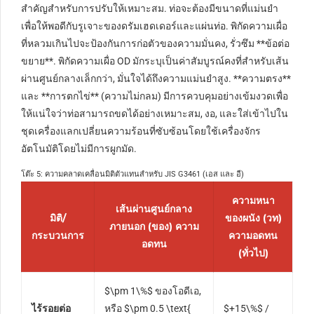
สำคัญสำหรับการปรับให้เหมาะสม. ท่อจะต้องมีขนาดที่แม่นยำ
เพื่อให้พอดีกับรูเจาะของดรัมเฮดเดอร์และแผ่นท่อ. พิกัดความเผื่อ
ที่หลวมเกินไปจะป้องกันการก่อตัวของความมั่นคง, รั่วซึม **ข้อต่อ
ขยาย**. พิกัดความเผื่อ OD มักระบุเป็นค่าสัมบูรณ์คงที่สำหรับเส้น
ผ่านศูนย์กลางเล็กกว่า, มั่นใจได้ถึงความแม่นยำสูง. **ความตรง**
และ **การตกไข่** (ความไม่กลม) มีการควบคุมอย่างเข้มงวดเพื่อ
ให้แน่ใจว่าท่อสามารถขดได้อย่างเหมาะสม, งอ, และใส่เข้าไปใน
ชุดเครื่องแลกเปลี่ยนความร้อนที่ซับซ้อนโดยใช้เครื่องจักร
อัตโนมัติโดยไม่มีการผูกมัด.
โต๊ะ 5: ความคลาดเคลื่อนมิติตัวแทนสำหรับ JIS G3461 (เอส และ อี)
ความหนา
เส้นผ่านศูนย์กลาง
มิติ/
ของผนัง (วท)
ภายนอก (ของ) ความ
กระบวนการ
ความอดทน
อดทน
(ทั่วไป)
$\pm 1\%$
ของโอดีเอ,
ไร้รอยต่อ
หรือ
$\pm 0.5 \text{
$+15\%$
/