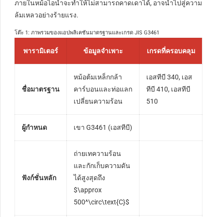
ภายในหม้อไอน้ำจะทำให้ไม่สามารถคาดเดาได้, อาจนำไปสู่ความ
ล้มเหลวอย่างร้ายแรง.
โต๊ะ 1: ภาพรวมของแอปพลิเคชันมาตรฐานและเกรด JIS G3461
พารามิเตอร์
ข้อมูลจำเพาะ
เกรดที่ครอบคลุม
หม้อต้มเหล็กกล้า
เอสทีบี 340, เอส
ชื่อมาตรฐาน
คาร์บอนและท่อแลก
ทีบี 410, เอสทีบี
เปลี่ยนความร้อน
510
ผู้กำหนด
เขา G3461 (เอสทีบี)
ถ่ายเทความร้อน
และกักเก็บความดัน
ฟังก์ชั่นหลัก
ได้สูงสุดถึง
$\approx
500^\circ\text{C}$