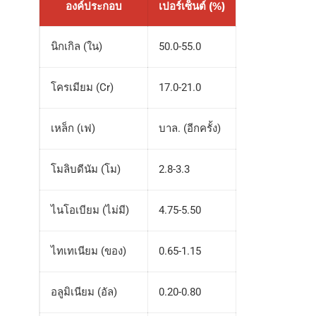
องค์ประกอบ
เปอร์เซ็นต์ (%)
นิกเกิล (ใน)
50.0-55.0
โครเมียม (Cr)
17.0-21.0
เหล็ก (เฟ)
บาล. (อีกครั้ง)
โมลิบดีนัม (โม)
2.8-3.3
ไนโอเบียม (ไม่มี)
4.75-5.50
ไทเทเนียม (ของ)
0.65-1.15
อลูมิเนียม (อัล)
0.20-0.80