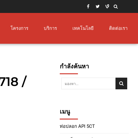
โครงการ
บริการ
เทคโนโลยี
ติดต่อเรา
กำลังค้นหา
โลหะผสม C276 ท่อนิกเกิล
ตัวลดท่อ - ศูนย์กลางและประหลาด
ท่อปลอก API 5CT สําหรับ
บ่อน้ํามัน
718 /
โลหะผสม 400 ท่อนิกเกิล
ท่อเรียงราย PTFE และข้อต่อ
ท่อปลอก Slotted
โลหะผสม 600 ท่อเหล็ก
ท่อเหล็กข้าม
ท่อปลอก Slotted Liner
เมนู
โลหะผสม INCONEL 625
ข้อต่อข้อศอกท่อเหล็ก
ท่อเหล็ก
ท่อเจาะและปลอกคอสว่าน
ท่อปลอก API 5CT
ตัวลดท่อ - ศูนย์กลางและประหลาด
นิกเกิล 690 ท่อเหล็กอัลลอยด์
API 5DP สว่านน้ําหนักมาก