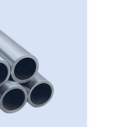
2แอลพีอี / 2ท่อเคลือบ LPP
ASTM A519 ท่อเหล็ก
ท่อเหล็กชุบสังกะสี
ท่อเหล็ก ASTM A213
ท่อเคลือบอีพ็อกซี่ภายใน
ASTM A369 ท่อเหล็กอัลลอย
ด์
ท่อเรียงราย PTFE และข้อต่อ
ASTM A250 ท่อเหล็กอัลลอย
ด์
ASTM A556 ท่อเหล็กอัลลอย
ด์
A209 ท่อหม้อไอน้ําเหล็ก