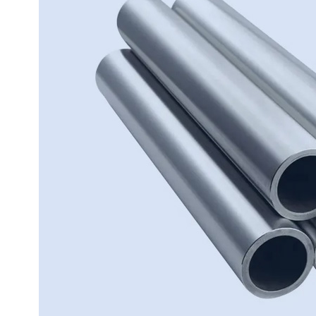
ท่อกระบอกสูบแรงดันสูง
ASTM A519 ท่อเครื่องกลไร้รอยต่อ
ท่อเหล็ก LSAW
ท่อไร้ตะเข็บถังแก๊ส
ท่อเหล็ก SAWL
ท่อเหล็ก LSAW
ท่อเหล็ก SAWH
ท่อเหล็ก SSAW
ท่อ DSAW
ท่อเชื่อมเกลียว
A53 ท่อเหล็ก LSAW
ท่อเหล็ก A252