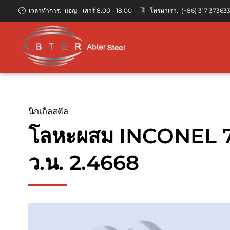
เวลาทําการ:
มอญ - เสาร์ 8.00 - 18.00
โทรหาเรา:
(+86) 317 37363
นิกเกิลสตีล
ท่อไร้รอยต่อ
API 5L ท่อเหล็กไร้รอยต่อ
ท่อนั่งร้าน – เสา
สายท่อ AP
โลหะผสม INCONEL 718
ท่อไร้รอยต่อโครงสร้าง
ASTM A106 ท่อเหล็กไร้รอยต่อ
ท่อเหล็ก ERW
ASTM A178
ว.น. 2.4668
ท่อเหล็กหม้อไอน้ํา
ASTM A53 ท่อเหล็กไร้รอยต่อ
ท่อเหล็ก EFW
EN 10219 
ท่อของเหลวเหล็กไร้รอยต่อ
ASTM A335 ท่อเหล็กอัลลอยด์
ท่อเหล็ก HFI
ASTM A252
ท่อเหล็กเครื่องกล
ASTM A192 ท่อหม้อไอน้ําไร้รอยต่อ
ท่อเหล็ก HFW
EN 10217 ท