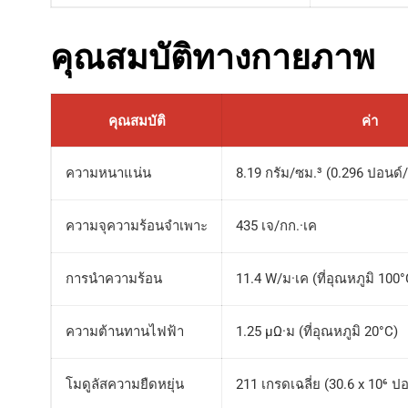
คุณสมบัติทางกายภาพ
คุณสมบัติ
ค่า
ความหนาแน่น
8.19 กรัม/ซม.³ (0.296 ปอนด์/น
ความจุความร้อนจำเพาะ
435 เจ/กก.·เค
การนำความร้อน
11.4 W/ม·เค (ที่อุณหภูมิ 100°
ความต้านทานไฟฟ้า
1.25 µΩ·ม (ที่อุณหภูมิ 20°C)
โมดูลัสความยืดหยุ่น
211 เกรดเฉลี่ย (30.6 x 10⁶ ป