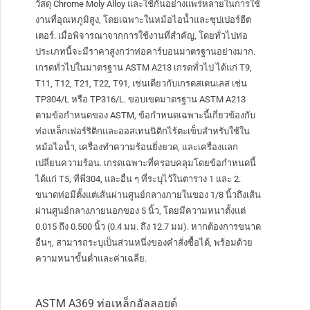
วัสดุ Chrome Moly Alloy และใช้กันอย่างแพร่หลายในการใช้
งานที่อุณหภูมิสูง, โดยเฉพาะในหม้อไอน้ำและซุปเปอร์ฮีต
เตอร์. เมื่อพิจารณาจากการใช้งานที่สำคัญ, โดยทั่วไปท่อ
ประเภทนี้จะมีราคาสูงกว่าท่อคาร์บอนมาตรฐานอย่างมาก.
เกรดทั่วไปในมาตรฐาน ASTM A213 เกรดทั่วไป ได้แก่ T9,
T11, T12, T21, T22, T91, เช่นเดียวกับเกรดสเตนเลส เช่น
TP304/L หรือ TP316/L. ขอบเขตมาตรฐาน ASTM A213
ตามข้อกำหนดของ ASTM, ข้อกำหนดเฉพาะนี้เกี่ยวข้องกับ
ท่อเหล็กเฟอร์ริติกและออสเทนนิติกไร้ตะเข็บสำหรับใช้ใน
หม้อไอน้ำ, เครื่องทำความร้อนยิ่งยวด, และเครื่องแลก
เปลี่ยนความร้อน. เกรดเฉพาะที่ครอบคลุมโดยข้อกำหนดนี้
ได้แก่ T5, ทีพี304, และอื่น ๆ ที่ระบุไว้ในตาราง 1 และ 2.
ขนาดท่อมีตั้งแต่เส้นผ่านศูนย์กลางภายในของ 1/8 นิ้วถึงเส้น
ผ่านศูนย์กลางภายนอกของ 5 นิ้ว, โดยมีความหนาตั้งแต่
0.015 ถึง 0.500 นิ้ว (0.4 มม. ถึง 12.7 มม). หากต้องการขนาด
อื่นๆ, สามารถระบุเป็นส่วนหนึ่งของคำสั่งซื้อได้, พร้อมด้วย
ความหนาขั้นต่ำและค่าเฉลี่ย.
ASTM A369 ท่อเหล็กอัลลอยด์