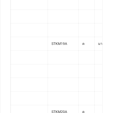
STKM19A
ค
มาตรฐาน
STKM20A
ค