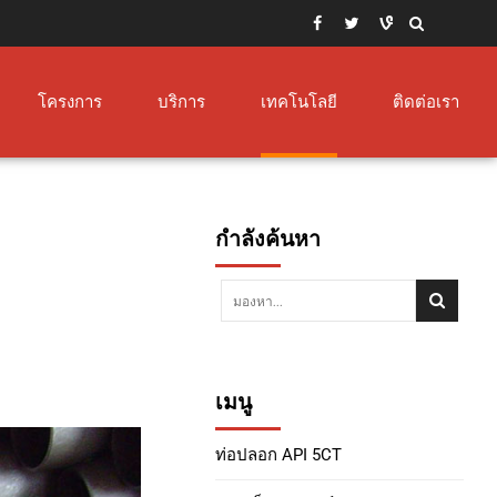
โครงการ
บริการ
เทคโนโลยี
ติดต่อเรา
กำลังค้นหา
โลหะผสม C276 ท่อนิกเกิล
ตัวลดท่อ - ศูนย์กลางและประหลาด
ท่อปลอก API 5CT สําหรับ
บ่อน้ํามัน
โลหะผสม 400 ท่อนิกเกิล
ท่อเรียงราย PTFE และข้อต่อ
ท่อปลอก Slotted
โลหะผสม 600 ท่อเหล็ก
ท่อเหล็กข้าม
ท่อปลอก Slotted Liner
เมนู
โลหะผสม INCONEL 625
ข้อต่อข้อศอกท่อเหล็ก
ท่อเหล็ก
ท่อเจาะและปลอกคอสว่าน
ท่อปลอก API 5CT
ตัวลดท่อ - ศูนย์กลางและประหลาด
นิกเกิล 690 ท่อเหล็กอัลลอยด์
API 5DP สว่านน้ําหนักมาก