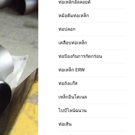
ท่อเหล็กอัลลอยด์
ดัดท่อ : เหล็กกล้าคาร์บอน, โลหะผสมเหล็กและส
โลหะผสม INCONEL 718 ท่อ
แตนเลส
ปลอกคอสว่าน | เนียน &
หม้อต้มท่อเหล็ก
เหล็ก
ก้นหอย
ท่อปลอก
โลหะผสมนิกเกิล 825 ท่อ
H40 ท่อปลอก octg
เคลือบท่อเหล็ก
เหล็ก
ปลอก J55 & ท่อ
ท่อป้องกันการกัดกร่อน
นิกเกิล 800, 800H, 800HT
หลอดอัลลอยด์
K55 ปลอกท่อ
ท่อเหล็ก ERW
ท่อเหล็กอัลลอยด์ HX
ท่อถังแก๊ส
Q125 ท่อปลอก
เหล็กอินโคเนล
โลหะผสมนิกเกิล 52 ท่อเหล็ก
P110 ท่อปลอก
ไปป์ไลน์ฉนวน
นิกเกิล 200 ท่อเหล็ก
V150 ท่อปลอก
ท่อเส้น
นิกเกิล 201 ท่อเหล็ก
C90 ปลอกท่อ