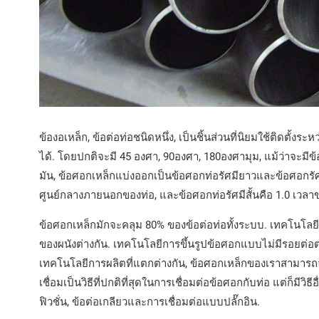
EN 10219 ท่อเชื่อม
ข้องอเหล็ก, ข้อต่อท่อชนิดหนึ่ง, เป็นชิ้นส่วนที่นิยมใช้ติดตั้งร
ได้. โดยปกติจะมี 45 องศา, 90องศา, 180องศามุม, แม้ว่าจะมี
มัน, ข้อศอกเหล็กแบ่งออกเป็นข้อศอกท่อรัศมียาวและข้อศอกรัศม
ศูนย์กลางภายนอกของท่อ, และข้อศอกท่อรัศมีสั้นคือ 1.0 เวล
ข้อศอกเหล็กมักจะคลุม 80% ของข้อต่อท่อทั้งระบบ. เทคโนโลยีก
ของผนังต่างกัน. เทคโนโลยีการขึ้นรูปข้อศอกแบบไม่มีรอยต
เทคโนโลยีการผลิตที่แตกต่างกัน, ข้อศอกเหล็กของเราสามารถจ
เชื่อมเป็นวิธีที่ปกติที่สุดในการเชื่อมต่อข้อศอกกับท่อ แต่ก็มีวิธีอ
ฟิวชั่น, ข้อต่อเกลียวและการเชื่อมต่อแบบปลั๊กอิน.