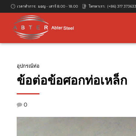
เวลาทําการ:
มอญ - เสาร์ 8.00 - 18.00
โทรหาเรา:
(+86) 317 37363
อุปกรณ์ท่อ
ท่อไร้รอยต่อ
API 5L ท่อเหล็กไร้รอยต่อ
ท่อนั่งร้าน – เสา
สายท่อ AP
ข้อต่อข้อศอกท่อเหล็ก
ท่อไร้รอยต่อโครงสร้าง
ASTM A106 ท่อเหล็กไร้รอยต่อ
ท่อเหล็ก ERW
ASTM A178
ท่อเหล็กหม้อไอน้ํา
ASTM A53 ท่อเหล็กไร้รอยต่อ
ท่อเหล็ก EFW
EN 10219 
0
ท่อของเหลวเหล็กไร้รอยต่อ
ASTM A335 ท่อเหล็กอัลลอยด์
ท่อเหล็ก HFI
ASTM A252
ท่อเหล็กเครื่องกล
ASTM A192 ท่อหม้อไอน้ําไร้รอยต่อ
ท่อเหล็ก HFW
EN 10217 ท