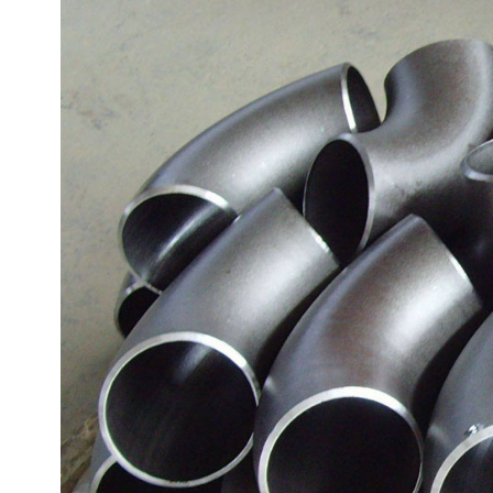
ท่อกระบอกสูบแรงดันสูง
ASTM A519 ท่อเครื่องกลไร้รอยต่อ
ท่อเหล็ก LSAW
ท่อไร้ตะเข็บถังแก๊ส
ท่อเหล็ก SAWL
ท่อเหล็ก LSAW
ท่อเหล็ก SAWH
ท่อเหล็ก SSAW
ท่อ DSAW
ท่อเชื่อมเกลียว
A53 ท่อเหล็ก LSAW
ท่อเหล็ก A252