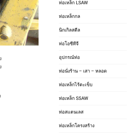
ท่อเหล็ก LSAW
โลหะผสม L-605 ท่อเหล็ก
M65 ปลอกท่อ
ท่อเหล็กกล
ข้อต่อปลอกท่อ
นิกเกิลสตีล
ปลอกข้อต่อลูกสุนัข
ท่อโอซีทีจี
อุปกรณ์ท่อ
ง
ง
ท่อนั่งร้าน – เสา – หลอด
ท่อเหล็กไร้ตะเข็บ
า
ท่อเหล็ก SSAW
ท่อสแตนเลส
ท่อเหล็กโครงสร้าง