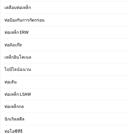
เคลือบท่อเหล็ก
ท่อป้องกันการกัดกร่อน
ท่อเหล็ก ERW
ท่อถังแก๊ส
เหล็กอินโคเนล
ไปป์ไลน์ฉนวน
ท่อเส้น
ท่อเหล็ก LSAW
ท่อเหล็กกล
นิกเกิลสตีล
ท่อโอซีทีจี