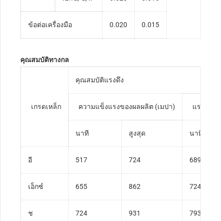
ข้อต่อเครื่องมือ
0.020
0.015
คุณสมบัติทางกล
คุณสมบัติแรงดึง
เกรดเหล็ก
ความแข็งแรงของผลผลิต (เมปา)
แรงดึง
(เ
นาที
สูงสุด
นาที
อี
517
724
689
เอ็กซ์
655
862
724
ช
724
931
793