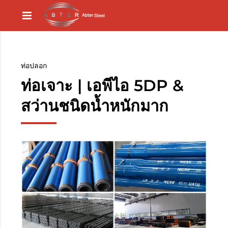
ท่อปลอก
ท่อเจาะ | เอพีไอ 5DP &
สว่านชนิดน้ำหนักมาก