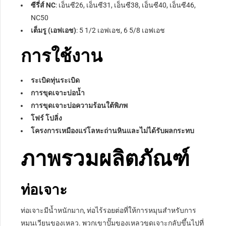
ซีรี่ส์ NC
: เอ็นซี26, เอ็นซี31, เอ็นซี38, เอ็นซี40, เอ็นซี46,
NC50
เต็มรู (เอฟเอช)
: 5 1/2 เอฟเอช, 6 5/8 เอฟเอช
การใช้งาน
ระเบิดทุ่นระเบิด
การขุดเจาะบ่อน้ำ
การขุดเจาะบ่อความร้อนใต้พิภพ
โฟร์ โปลิ่ง
โครงการเหมืองแร่โลหะถ่านหินและไม่ได้รับผลกระทบ
ภาพรวมผลิตภัณฑ์
ท่อเจาะ
ท่อเจาะมีน้ำหนักมาก, ท่อไร้รอยต่อที่ให้การหมุนสำหรับการ
หมุนเวียนของเหลว. พวกเขาปั๊มของเหลวขุดเจาะกลับขึ้นไปที่