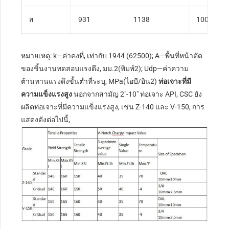
ส
931
1138
1000
หมายเหตุ: k—ค่าคงที่, เท่ากับ 1944 (62500); A—พื้นที่หน้าตัด
ของชิ้นงานทดสอบแรงดึง, มม.2(พิมพ์2); Udp—ค่าความ
ต้านทานแรงดึงขั้นต่ำที่ระบุ, MPa(ไอบี/อิน2)
ท่อเจาะที่มี
ความแข็งแรงสูง
นอกจากสามัญ 2″-10″ ท่อเจาะ API, CSC ยัง
ผลิตท่อเจาะที่มีความแข็งแรงสูง, เช่น Z-140 และ V-150, การ
แสดงดังต่อไปนี้,