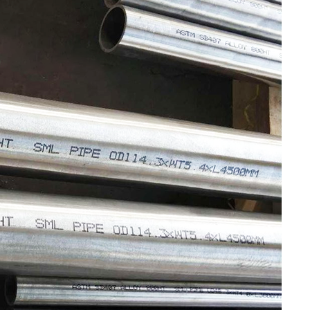
2แอลพีอี / 2ท่อเคลือบ LPP
ASTM A519 ท่อเหล็ก
ท่อเหล็กชุบสังกะสี
ท่อเหล็ก ASTM A213
ท่อเคลือบอีพ็อกซี่ภายใน
ASTM A369 ท่อเหล็กอัลลอย
ด์
ท่อเรียงราย PTFE และข้อต่อ
ASTM A250 ท่อเหล็กอัลลอย
ด์
ASTM A556 ท่อเหล็กอัลลอย
ด์
A209 ท่อหม้อไอน้ําเหล็ก