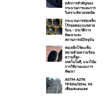
หลักการสำคัญของ
กระบวนการและการ
วิเคราะห์ทางเทคนิค
กระบวนการท่อเหล็ก
ไร้รอยต่อแบบขยาย
ร้อน - ประวัติการ
พัฒนาและ
สถานการณ์ปัจจุบัน
ท่อเหล็กไร้ตะเข็บ
ขยายด้วยความร้อน
ความถี่สูง -
เทคโนโลยี, แนวโน้ม
การใช้งานและการ
พัฒนา
ASTM A276
TP304/304L ท่อ
เชื่อมสแตนเลส