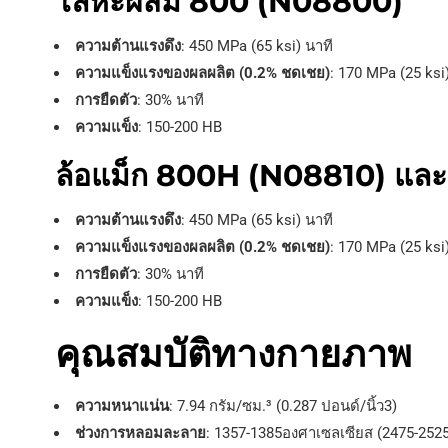
โลหะผสม 800 (N08800)
ความต้านแรงดึง
: 450 MPa (65 ksi) นาที
ความแข็งแรงของผลผลิต (0.2% ชดเชย)
: 170 MPa (25 ksi
การยืดตัว
: 30% นาที
ความแข็ง
: 150-200 HB
ล้อแม็ก 800H (N08810) แล
ความต้านแรงดึง
: 450 MPa (65 ksi) นาที
ความแข็งแรงของผลผลิต (0.2% ชดเชย)
: 170 MPa (25 ksi
การยืดตัว
: 30% นาที
ความแข็ง
: 150-200 HB
คุณสมบัติทางกายภาพ
ความหนาแน่น
: 7.94 กรัม/ซม.³ (0.287 ปอนด์/นิ้ว3)
ช่วงการหลอมละลาย
: 1357-1385องศาเซลเซียส (2475-252