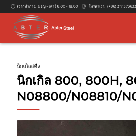
เวลาทําการ:
มอญ - เสาร์ 8.00 - 18.00
โทรหาเรา:
(+86) 317 37363
นิกเกิลสตีล
ท่อไร้รอยต่อ
API 5L ท่อเหล็กไร้รอยต่อ
ท่อนั่งร้าน – เสา
สายท่อ AP
นิกเกิล 800, 800H, 
ท่อไร้รอยต่อโครงสร้าง
ASTM A106 ท่อเหล็กไร้รอยต่อ
ท่อเหล็ก ERW
ASTM A178
N08800/N08810/N0
ท่อเหล็กหม้อไอน้ํา
ASTM A53 ท่อเหล็กไร้รอยต่อ
ท่อเหล็ก EFW
EN 10219 
ท่อของเหลวเหล็กไร้รอยต่อ
ASTM A335 ท่อเหล็กอัลลอยด์
ท่อเหล็ก HFI
ASTM A252
ท่อเหล็กเครื่องกล
ASTM A192 ท่อหม้อไอน้ําไร้รอยต่อ
ท่อเหล็ก HFW
EN 10217 ท