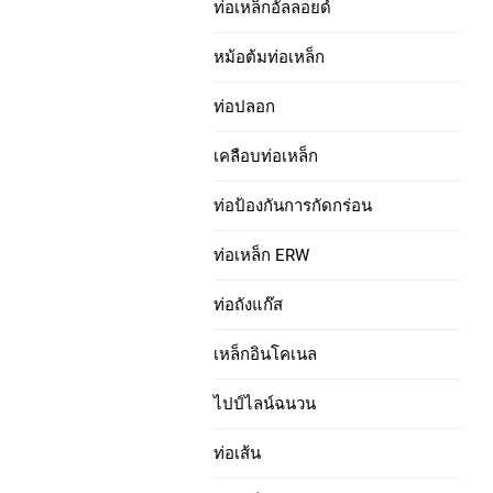
ท่อเหล็กอัลลอยด์
ดัดท่อ : เหล็กกล้าคาร์บอน, โลหะผสมเหล็กและส
โลหะผสม INCONEL 718 ท่อ
แตนเลส
ปลอกคอสว่าน | เนียน &
หม้อต้มท่อเหล็ก
เหล็ก
ก้นหอย
ท่อปลอก
โลหะผสมนิกเกิล 825 ท่อ
H40 ท่อปลอก octg
เคลือบท่อเหล็ก
เหล็ก
ปลอก J55 & ท่อ
ท่อป้องกันการกัดกร่อน
นิกเกิล 800, 800H, 800HT
หลอดอัลลอยด์
K55 ปลอกท่อ
ท่อเหล็ก ERW
ท่อเหล็กอัลลอยด์ HX
ท่อถังแก๊ส
Q125 ท่อปลอก
เหล็กอินโคเนล
โลหะผสมนิกเกิล 52 ท่อเหล็ก
P110 ท่อปลอก
ไปป์ไลน์ฉนวน
นิกเกิล 200 ท่อเหล็ก
V150 ท่อปลอก
ท่อเส้น
นิกเกิล 201 ท่อเหล็ก
C90 ปลอกท่อ