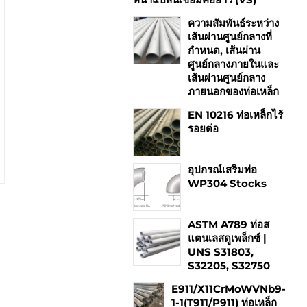
ความสัมพันธ์ระหว่าง
เส้นผ่านศูนย์กลางที่
กำหนด, เส้นผ่าน
ศูนย์กลางภายในและ
เส้นผ่านศูนย์กลาง
ภายนอกของท่อเหล็ก
EN 10216 ท่อเหล็กไร้
รอยต่อ
อุปกรณ์เสริมท่อ
WP304 Stocks
ASTM A789 ท่อส
แตนเลสดูเพล็กซ์ |
UNS S31803,
ว
S32205, S32750
E911/X11CrMoWVNb9-
1-1(T911/P911) ท่อเหล็ก