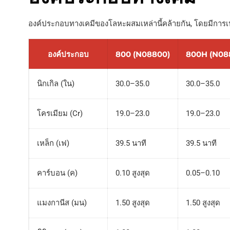
องค์ประกอบทางเคมีของโลหะผสมเหล่านี้คล้ายกัน, โดยมีการเปล
องค์ประกอบ
800 (N08800)
800H (N08
นิกเกิล (ใน)
30.0–35.0
30.0–35.0
โครเมียม (Cr)
19.0–23.0
19.0–23.0
เหล็ก (เฟ)
39.5 นาที
39.5 นาที
คาร์บอน (ค)
0.10 สูงสุด
0.05–0.10
แมงกานีส (มน)
1.50 สูงสุด
1.50 สูงสุด