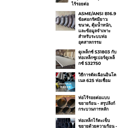
ไร้รอยต่อ
ASME/ANSI B16.9
ข้อศอกรัศมียาว:
ขนาด, ตุ้มน้ำหนัก,
และข้อมูลจำเพาะ
สำหรับระบบท่อ
อุตสาหกรรม
ดูเพล็กซ์ S31803 กับ
ท่อเหล็กซูเปอร์ดูเพล็
กซ์ S32750
วิธีการตัดเฉือนอินโค
เนล 625 ท่อเชื่อม
ท่อไร้รอยต่อแบบ
ขยายร้อน - สรุปลิงก์
กระบวนการหลัก
ท่อเหล็กไร้ตะเข็บ
ขยายด้วยความร้อน -