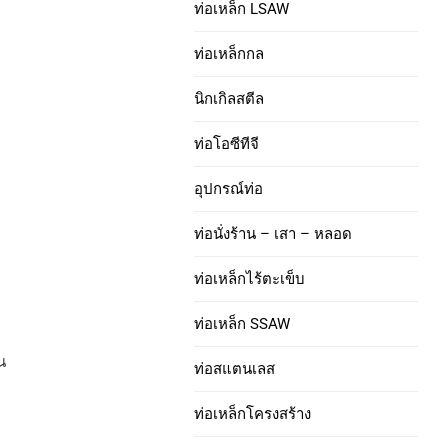
ท่อเหล็ก LSAW
โลหะผสม L-605 ท่อเหล็ก
M65 ปลอกท่อ
ท่อเหล็กกล
ข้อต่อปลอกท่อ
นิกเกิลสตีล
ปลอกข้อต่อลูกสุนัข
ท่อโอซีทีจี
อุปกรณ์ท่อ
ท่อนั่งร้าน – เสา – หลอด
ท่อเหล็กไร้ตะเข็บ
ท่อเหล็ก SSAW
น
ท่อสแตนเลส
ท่อเหล็กโครงสร้าง