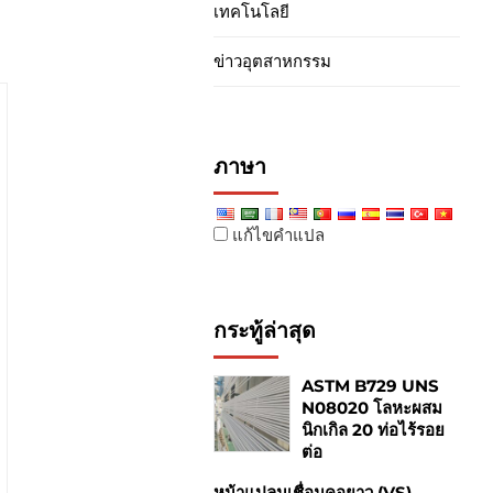
เทคโนโลยี
ข่าวอุตสาหกรรม
ภาษา
แก้ไขคำแปล
กระทู้ล่าสุด
ASTM B729 UNS
N08020 โลหะผสม
นิกเกิล 20 ท่อไร้รอย
ต่อ
หน้าแปลนเชื่อมคอยาว (VS)