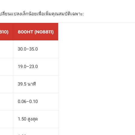
ี่ยนแปลงเล็กน้อยเพื่อเพิ่มคุณสมบัติเฉพาะ:
810)
800HT (N08811)
30.0–35.0
19.0–23.0
39.5 นาที
0.06–0.10
1.50 สูงสุด