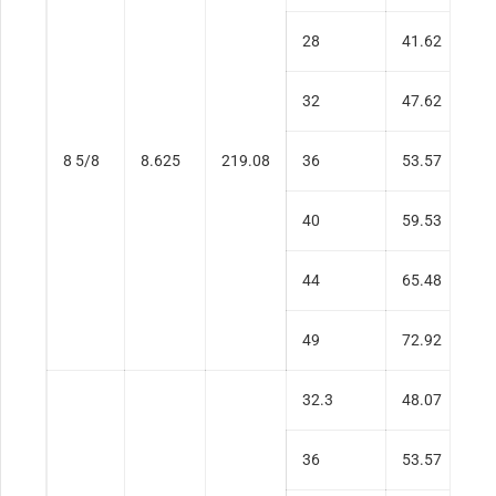
28
41.62
0
32
47.62
0
8 5/8
8.625
219.08
36
53.57
0
40
59.53
0
44
65.48
0
49
72.92
0
32.3
48.07
0
36
53.57
0