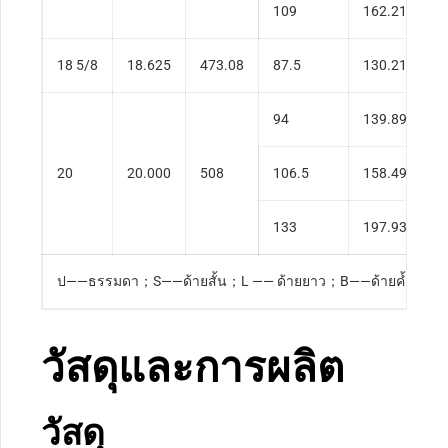
109
162.21
0
18 5/8
18.625
473.08
87.5
130.21
0
94
139.89
0
20
20.000
508
106.5
158.49
0
133
197.93
0
ป——ธรรมดา；S——ด้ายสั้น；L —— ด้ายยาว；B——ด้ายค้ำจุน；E
วัสดุและการผลิต
วัสดุ