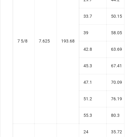
33.7
50.15
0
39
58.05
0
7 5/8
7.625
193.68
42.8
63.69
0
45.3
67.41
0
47.1
70.09
0
51.2
76.19
0
55.3
80.3
0
24
35.72
0