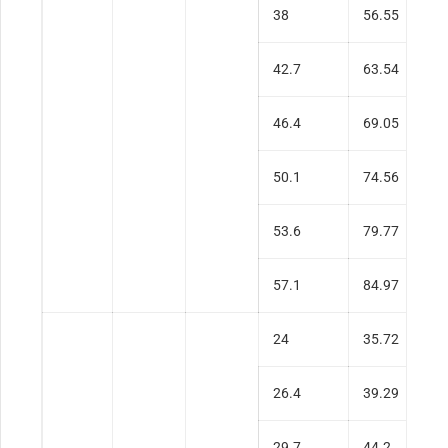
38
56.55
0
42.7
63.54
0
46.4
69.05
0
50.1
74.56
0
53.6
79.77
0
57.1
84.97
0
24
35.72
0
26.4
39.29
0
29.7
44.2
0