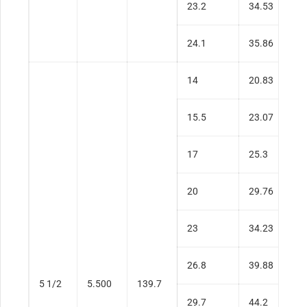
23.2
34.53
0
24.1
35.86
0
14
20.83
0
15.5
23.07
0
17
25.3
0
20
29.76
0
23
34.23
0
26.8
39.88
0
5 1/2
5.500
139.7
29.7
44.2
0