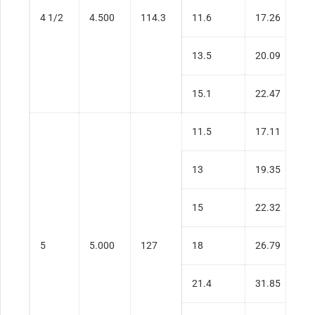
4 1/2
4.500
114.3
11.6
17.26
0
13.5
20.09
0
15.1
22.47
0
11.5
17.11
0
13
19.35
0
15
22.32
0
5
5.000
127
18
26.79
0
21.4
31.85
0