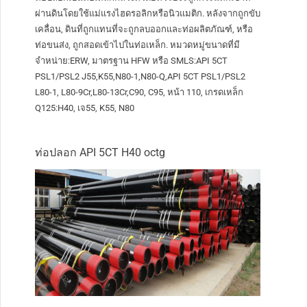
ผ่านดินโดยใช้แม่แรงไฮดรอลิกหรือนิวแมติก. หลังจากถูกขับ
เคลื่อน, ดินที่ถูกแทนที่จะถูกลบออกและท่อผลิตภัณฑ์, หรือ
ท่อขนส่ง, ถูกสอดเข้าไปในท่อเหล็ก. หมวดหมู่ขนาดที่มี
จำหน่าย:ERW, มาตรฐาน HFW หรือ SMLS:API 5CT
PSL1/PSL2 J55,K55,N80-1,N80-Q,API 5CT PSL1/PSL2
L80-1, L80-9Cr,L80-13Cr,C90, C95, หน้า 110, เกรดเหล็ก
Q125:H40, เจ55, K55, N80
ท่อปลอก API 5CT H40 octg