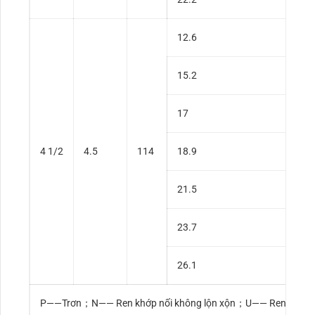
12.6
15.2
17
4 1/2
4.5
114
18.9
21.5
23.7
26.1
P——Trơn；N—— Ren khớp nối không lộn xộn；U—— Ren khớp nố