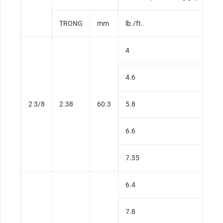
TRONG
mm
lb./ft.
4
4.6
2 3/8
2.38
60.3
5.8
6.6
7.35
6.4
7.8