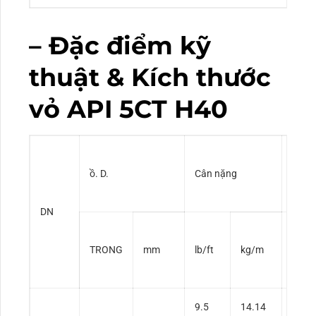
– Đặc điểm kỹ
thuật & Kích thước
vỏ API 5CT H40
ồ. D.
Cân nặng
W. T.
DN
TRONG
mm
lb/ft
kg/m
TRO
9.5
14.14
0.20