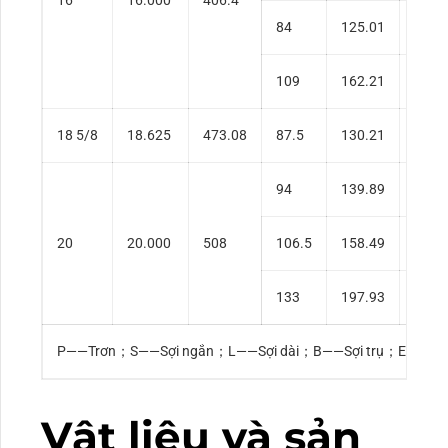
84
125.01
0.49
109
162.21
0.65
18 5/8
18.625
473.08
87.5
130.21
0.43
94
139.89
0.43
20
20.000
508
106.5
158.49
0.50
133
197.93
0.63
P——Trơn；S——Sợi ngắn；L——Sợi dài；B——Sợi trụ；E——Sợi 
Vật liệu và sản