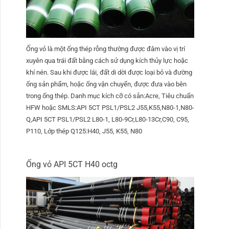
Ống vỏ là một ống thép rỗng thường được đâm vào vị trí
xuyên qua trái đất bằng cách sử dụng kích thủy lực hoặc
khí nén. Sau khi được lái, đất di dời được loại bỏ và đường
ống sản phẩm, hoặc ống vận chuyển, được đưa vào bên
trong ống thép. Danh mục kích cỡ có sẵn:Acre, Tiêu chuẩn
HFW hoặc SMLS:API 5CT PSL1/PSL2 J55,K55,N80-1,N80-
Q,API 5CT PSL1/PSL2 L80-1, L80-9Cr,L80-13Cr,C90, C95,
P110, Lớp thép Q125:H40, J55, K55, N80
Ống vỏ API 5CT H40 octg