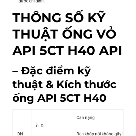
được chỉ định.
THÔNG SỐ KỸ
THUẬT ỐNG VỎ
API 5CT H40 API
– Đặc điểm kỹ
thuật & Kích thước
ống API 5CT H40
Cân nặng
ồ. D.
DN
Ren khớp nối không gây khó ch