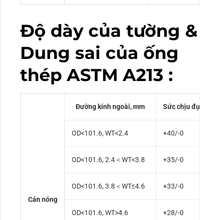
Độ dày của tường &
Dung sai của ống
thép ASTM A213 :
Đường kính ngoài, mm
Sức chịu đựng, %
OD<101.6, WT<2.4
+40/-0
OD<101.6, 2.4＜WT<3.8
+35/-0
OD<101.6, 3.8＜WT≤4.6
+33/-0
Cán nóng
OD<101.6, WT>4.6
+28/-0