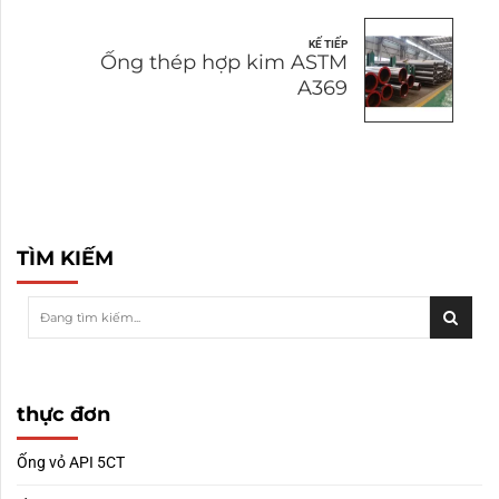
KẾ TIẾP
Ống thép hợp kim ASTM
A369
TÌM KIẾM
thực đơn
Ống vỏ API 5CT