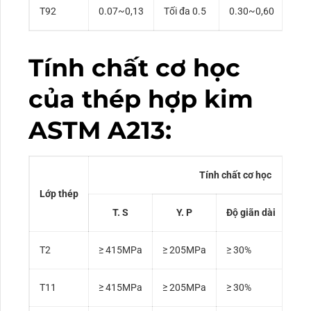
T92
0.07~0,13
Tối đa 0.5
0.30~0,60
0.0
Tính chất cơ học
của thép hợp kim
ASTM A213:
Tính chất cơ học
Lớp thép
T. S
Y. P
Độ giãn dài
T2
≥ 415MPa
≥ 205MPa
≥ 30%
16
T11
≥ 415MPa
≥ 205MPa
≥ 30%
16