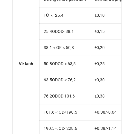
TỪ ＜ 25.4
±0,10
25.4ODOD<38.1
±0,15
38.1＜OF＜50,8
±0,20
Vẽ lạnh
50.8ODOD＜63,5
±0,25
63.5ODOD＜76,2
±0,30
76.2ODOD 101,6
±0,38
101.6＜OD<190.5
+0.38/-0.64
190.5＜OD<228.6
+0.38/-1.14