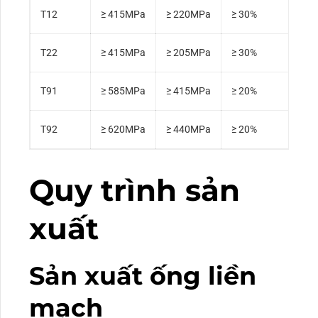
T12
≥ 415MPa
≥ 220MPa
≥ 30%
16
T22
≥ 415MPa
≥ 205MPa
≥ 30%
16
T91
≥ 585MPa
≥ 415MPa
≥ 20%
25
T92
≥ 620MPa
≥ 440MPa
≥ 20%
25
Quy trình sản
xuất
Sản xuất ống liền
mạch