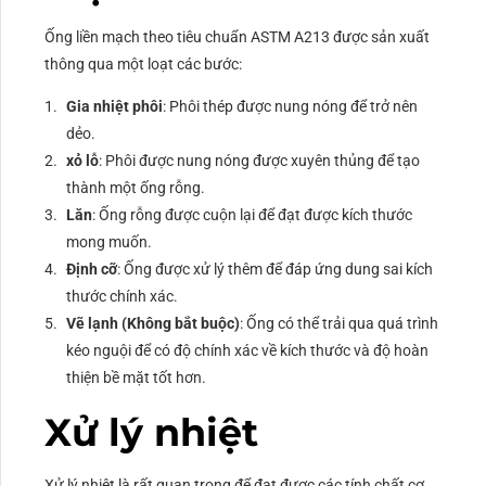
Ống liền mạch theo tiêu chuẩn ASTM A213 được sản xuất
thông qua một loạt các bước:
Gia nhiệt phôi
: Phôi thép được nung nóng để trở nên
dẻo.
xỏ lỗ
: Phôi được nung nóng được xuyên thủng để tạo
thành một ống rỗng.
Lăn
: Ống rỗng được cuộn lại để đạt được kích thước
mong muốn.
Định cỡ
: Ống được xử lý thêm để đáp ứng dung sai kích
thước chính xác.
Vẽ lạnh (Không bắt buộc)
: Ống có thể trải qua quá trình
kéo nguội để có độ chính xác về kích thước và độ hoàn
thiện bề mặt tốt hơn.
Xử lý nhiệt
Xử lý nhiệt là rất quan trọng để đạt được các tính chất cơ