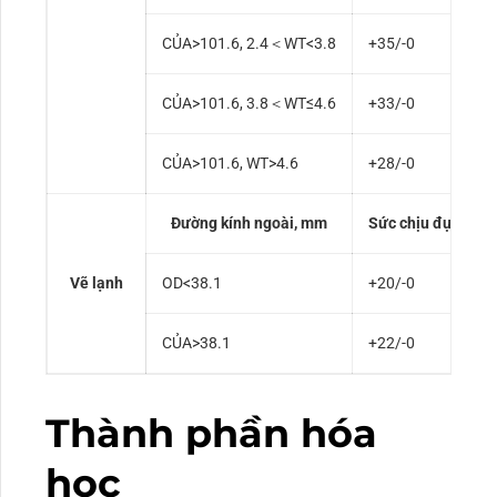
CỦA>101.6, 2.4＜WT<3.8
+35/-0
CỦA>101.6, 3.8＜WT≤4.6
+33/-0
CỦA>101.6, WT>4.6
+28/-0
Đường kính ngoài, mm
Sức chịu đựng, %
Vẽ lạnh
OD<38.1
+20/-0
CỦA>38.1
+22/-0
Thành phần hóa
học