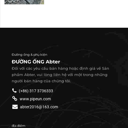
Đường ống & phụ kiện
ĐƯỜNG ỐNG Abter
Đối với các yêu cầu bán hàng hoặc định giá về Sản
phẩm Abter, vui lòng liên hệ với một trong những
người bán hàng của chúng tôi.
(+86) 317 3736333
www.pipeun.com
abter2016@163.com
địa điểm