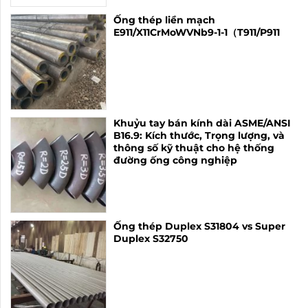
Ống thép liền mạch
E911/X11CrMoWVNb9-1-1（T911/P911
Khuỷu tay bán kính dài ASME/ANSI
B16.9: Kích thước, Trọng lượng, và
thông số kỹ thuật cho hệ thống
đường ống công nghiệp
Ống thép Duplex S31804 vs Super
Duplex S32750