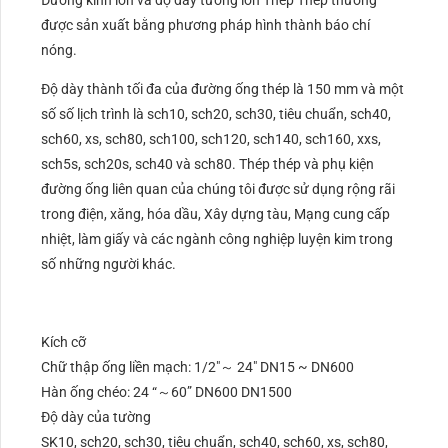
Đường kính lớn và độ dày tường lớn Thép Thép thường
được sản xuất bằng phương pháp hình thành báo chí
nóng.
Độ dày thành tối đa của đường ống thép là 150 mm và một
số số lịch trình là sch10, sch20, sch30, tiêu chuẩn, sch40,
sch60, xs, sch80, sch100, sch120, sch140, sch160, xxs,
sch5s, sch20s, sch40 và sch80. Thép thép và phụ kiện
đường ống liên quan của chúng tôi được sử dụng rộng rãi
trong điện, xăng, hóa dầu, Xây dựng tàu, Mạng cung cấp
nhiệt, làm giấy và các ngành công nghiệp luyện kim trong
số những người khác.
Kích cỡ
Chữ thập ống liền mạch: 1/2″～ 24″ DN15 ~ DN600
Hàn ống chéo: 24 “～60” DN600 DN1500
Độ dày của tường
SK10, sch20, sch30, tiêu chuẩn, sch40, sch60, xs, sch80,