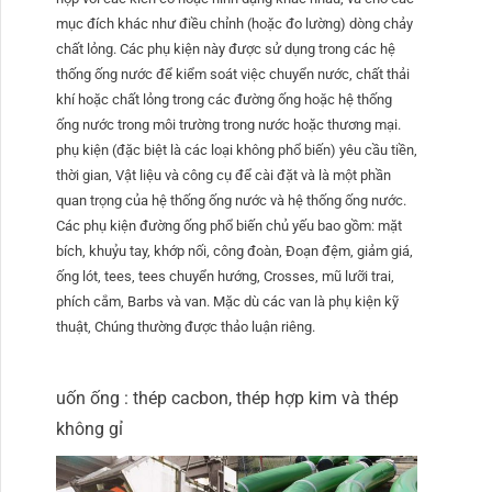
mục đích khác như điều chỉnh (hoặc đo lường) dòng chảy
chất lỏng. Các phụ kiện này được sử dụng trong các hệ
thống ống nước để kiểm soát việc chuyển nước, chất thải
khí hoặc chất lỏng trong các đường ống hoặc hệ thống
ống nước trong môi trường trong nước hoặc thương mại.
phụ kiện (đặc biệt là các loại không phổ biến) yêu cầu tiền,
thời gian, Vật liệu và công cụ để cài đặt và là một phần
quan trọng của hệ thống ống nước và hệ thống ống nước.
Các phụ kiện đường ống phổ biến chủ yếu bao gồm: mặt
bích, khuỷu tay, khớp nối, công đoàn, Đoạn đệm, giảm giá,
ống lót, tees, tees chuyển hướng, Crosses, mũ lưỡi trai,
phích cắm, Barbs và van. Mặc dù các van là phụ kiện kỹ
thuật, Chúng thường được thảo luận riêng.
uốn ống : thép cacbon, thép hợp kim và thép
không gỉ