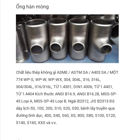
Ống hàn mông
Chất liệu thép không gỉ ASME / ASTM SA / A403 SA / MỘT
774 WP-S, WP-W, WP-WX, 304, 304L, 316, 316L,
304/304L, 316/316L, TỪ 1.4301, DIN1.4306, TỪ 1.4401,
TỪ 1.4404 Kích thước ANSI B16.9, ANSI B16.28, MSS-SP-
43 Loại A, MSS-SP-43 Loại B, Ngài B2312, JIS B2313 Độ
dày lịch 5S, 10S, 20S, S10, S20, S30, bệnh lây truyền qua
đường tình dục, 40S, S40, S60, XS, 80S, S80, S100, S120,
S140, S160, XXS và v.v..