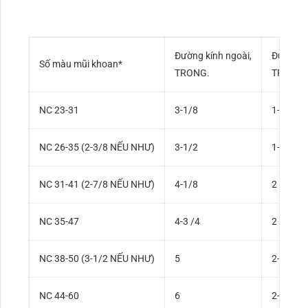
Đường kính ngoài,
Đường kí
Số màu mũi khoan*
TRONG.
TRONG.
NC 23-31
3-1/8
1-1/4
NC 26-35 (2-3/8 NẾU NHƯ)
3-1/2
1-1/2
NC 31-41 (2-7/8 NẾU NHƯ)
4-1/8
2
NC 35-47
4-3 /4
2
NC 38-50 (3-1/2 NẾU NHƯ)
5
2-1/4
NC 44-60
6
2-1/4