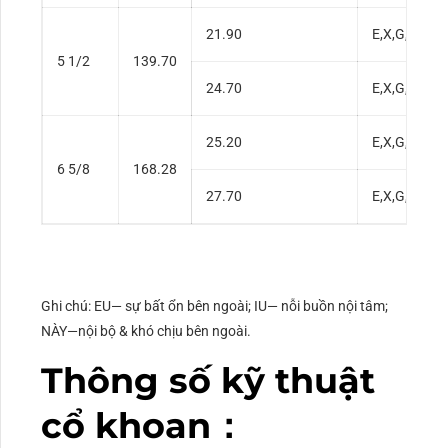
21.90
E,X,G,S
5 1/2
139.70
24.70
E,X,G,S
25.20
E,X,G,S
6 5/8
168.28
27.70
E,X,G,S
Ghi chú: EU— sự bất ổn bên ngoài; IU— nỗi buồn nội tâm;
NÀY—nội bộ & khó chịu bên ngoài.
Thông số kỹ thuật
cổ khoan：