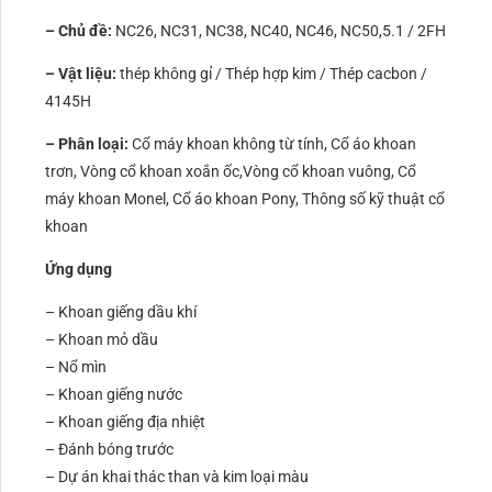
– Chủ đề:
NC26, NC31, NC38, NC40, NC46, NC50,5.1 / 2FH
– Vật liệu:
thép không gỉ / Thép hợp kim / Thép cacbon /
4145H
– Phân loại:
Cổ máy khoan không từ tính, Cổ áo khoan
trơn, Vòng cổ khoan xoắn ốc,Vòng cổ khoan vuông, Cổ
máy khoan Monel, Cổ áo khoan Pony, Thông số kỹ thuật cổ
khoan
Ứng dụng
– Khoan giếng dầu khí
– Khoan mỏ dầu
– Nổ mìn
– Khoan giếng nước
– Khoan giếng địa nhiệt
– Đánh bóng trước
– Dự án khai thác than và kim loại màu