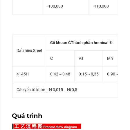
-100,000
-110,000
Cổ khoan
C
Thành phần hemical %
Dấu hiệu Sreel
C
Và
Mn
4145H
0.42～0,48
0.15～0,35
0.90～1,20
Các yếu tố khác：N 0,015，Ni 0,5
Quá trình