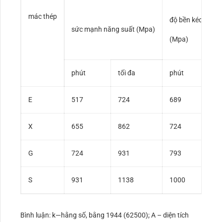
mác thép
độ bền kéo
sức mạnh năng suất (Mpa)
(Mpa)
s
phút
tối đa
phút
E
517
724
689
X
655
862
724
G
724
931
793
S
931
1138
1000
Bình luận: k—hằng số, bằng 1944 (62500); A – diện tích