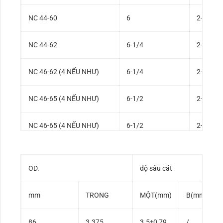
NC 44-60
6
2-13 /1
NC 44-62
6-1/4
2-1/4
NC 46-62 (4 NẾU NHƯ)
6-1/4
2-13 /1
NC 46-65 (4 NẾU NHƯ)
6-1/2
2-1/4
NC 46-65 (4 NẾU NHƯ)
6-1/2
2-13 /1
NC 46-67 (4 NẾU NHƯ)
6-3 /4
2-1/4
OD.
độ sâu cắt
NC 50-70 (4-1/2 NẾU NHƯ)
7
2-1/4
mm
TRONG
MỘT(mm)
B(mm)
NC 50-70 (4-1/2 NẾU NHƯ)
7
2-13 /1
86
3.375
3.5±0,79
/