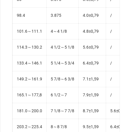
NC 50-72 (4-1/2 NẾU NHƯ)
7-1/4
2-13 /1
98.4
3.875
4.0±0,79
/
NC 56-77
7-3 /4
2-13 /1
101.6～111.1
4～4 1/8
4.8±0,79
/
NC 56-80
8
2-13 /1
114.3～130.2
4 1/2～5 1/8
5.6±0,79
/
6-5/8 Đăng ký API
8-1/4
2-13 /1
133.4～146.1
5 1/4～5 3/4
6.4±0,79
/
NC 61-90
9
2-13 /1
149.2～161.9
5 7/8～6 3/8
7.1±1,59
/
7-5/8 Đăng ký API
9-1/2
3
165.1～177,8
6 1/2～7
7.9±1,59
/
NC 70-97
9-3 /4
3
181.0～200.0
7 1/8～7 7/8
8.7±1,59
5.6±0,79
NC 70-100
10
3
203.2～225.4
8～8 7/8
9.5±1,59
6.4±0,79