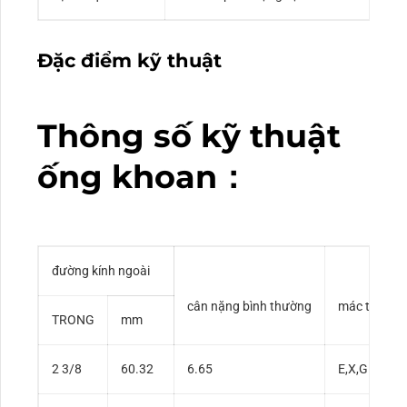
Đặc điểm kỹ thuật
Thông số kỹ thuật
ống khoan：
đường kính ngoài
cân nặng bình thường
mác thép
TRONG
mm
2 3/8
60.32
6.65
E,X,G