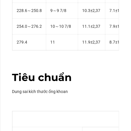
8-5/8 Đăng ký API
11
3
228.6～250.8
9～9 7/8
10.3±2,37
7.1±1,59
254.0～276.2
10～10 7/8
11.1±2,37
7.9±1,59
279.4
11
11.9±2,37
8.7±1,59
Tiêu chuẩn
Dung sai kích thước ống khoan