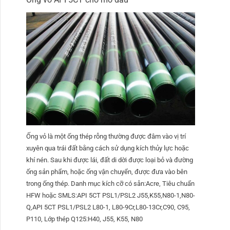
Ống vỏ là một ống thép rỗng thường được đâm vào vị trí
xuyên qua trái đất bằng cách sử dụng kích thủy lực hoặc
khí nén. Sau khi được lái, đất di dời được loại bỏ và đường
ống sản phẩm, hoặc ống vận chuyển, được đưa vào bên
trong ống thép. Danh mục kích cỡ có sẵn:Acre, Tiêu chuẩn
HFW hoặc SMLS:API 5CT PSL1/PSL2 J55,K55,N80-1,N80-
Q,API 5CT PSL1/PSL2 L80-1, L80-9Cr,L80-13Cr,C90, C95,
P110, Lớp thép Q125:H40, J55, K55, N80