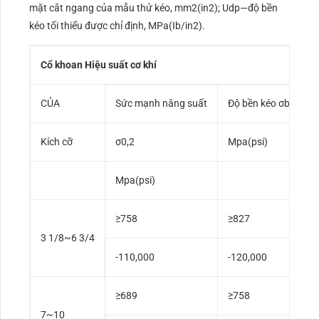
mặt cắt ngang của mẫu thử kéo, mm2(in2); Udp—độ bền
kéo tối thiểu được chỉ định, MPa(Ib/in2).
Cổ khoan
Hiệu suất cơ khí
CỦA
Sức mạnh năng suất
Độ bền kéo σb
Đ
Kích cỡ
σ0,2
Mpa(psi)
d
Mpa(psi)
≥758
≥827
3 1/8~6 3/4
≥
-110,000
-120,000
≥689
≥758
7~10
≥