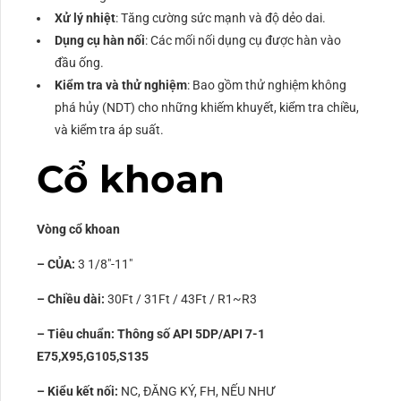
Xử lý nhiệt
: Tăng cường sức mạnh và độ dẻo dai.
Dụng cụ hàn nối
: Các mối nối dụng cụ được hàn vào
đầu ống.
Kiểm tra và thử nghiệm
: Bao gồm thử nghiệm không
phá hủy (NDT) cho những khiếm khuyết, kiểm tra chiều,
và kiểm tra áp suất.
Cổ khoan
Vòng cổ khoan
– CỦA:
3 1/8″-11″
– Chiều dài:
30Ft / 31Ft / 43Ft / R1~R3
– Tiêu chuẩn: Thông số API 5DP/API 7-1
E75,X95,G105,S135
– Kiểu kết nối:
NC, ĐĂNG KÝ, FH, NẾU NHƯ