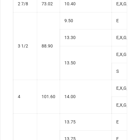
2 7/8
73.02
10.40
E,X,G,S
9.50
E
13.30
E,X,G,S
3 1/2
88.90
E,X,G
13.50
S
E,X,G,S
4
101.60
14.00
E,X,G,S
13.75
E
13.75
E