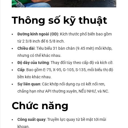
Thông số kỹ thuật
Đường kính ngoài (OD)
: Kích thước phổ biến bao gồm
từ 2 3/8 inch để 6 5/8 inch.
Chiều dài
: Tiêu biểu 31 bàn chân (9.45 mét) mỗi khớp,
nhưng có thể khác nhau.
Độ dày của tường
: Thay đổi tùy theo cấp độ và kích cỡ.
Cấp
: Bao gồm E-75, X-95, G-105, S-135, mỗi biểu thị độ
bền kéo khác nhau.
Sự liên quan
: Các khớp nối dụng cụ có kết nối ren,
chẳng hạn như API thường xuyên, NẾU NHƯ, và NC.
Chức năng
Công suất quay
: Truyền lực quay từ bề mặt tới mũi
khoan.