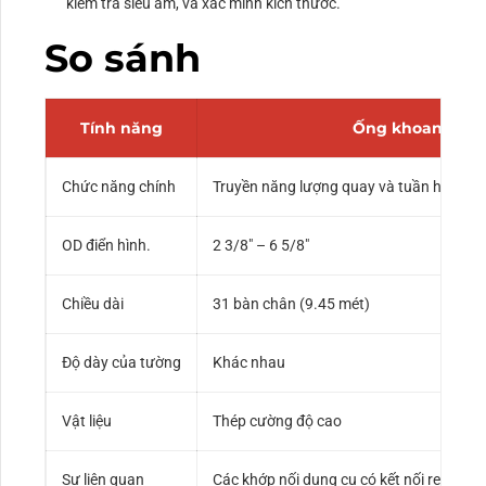
kiểm tra siêu âm, và xác minh kích thước.
So sánh
Tính năng
Ống khoan
Chức năng chính
Truyền năng lượng quay và tuần hoàn d
OD điển hình.
2 3/8″ – 6 5/8″
Chiều dài
31 bàn chân (9.45 mét)
Độ dày của tường
Khác nhau
Vật liệu
Thép cường độ cao
Sự liên quan
Các khớp nối dụng cụ có kết nối ren