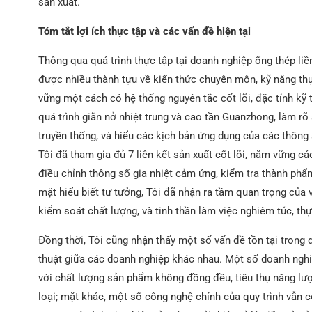
sản xuất.
Tóm tắt lợi ích thực tập và các vấn đề hiện tại
Thông qua quá trình thực tập tại doanh nghiệp ống thép liề
được nhiều thành tựu về kiến ​​thức chuyên môn, kỹ năng thự
vững một cách có hệ thống nguyên tắc cốt lõi, đặc tính kỹ t
quá trình giãn nở nhiệt trung và cao tần Guanzhong, làm rõ 
truyền thống, và hiểu các kịch bản ứng dụng của các thông
Tôi đã tham gia đủ 7 liên kết sản xuất cốt lõi, nắm vững c
điều chỉnh thông số gia nhiệt cảm ứng, kiểm tra thành phẩm 
mặt hiểu biết tư tưởng, Tôi đã nhận ra tầm quan trọng của 
kiểm soát chất lượng, và tinh thần làm việc nghiêm túc, th
Đồng thời, Tôi cũng nhận thấy một số vấn đề tồn tại trong q
thuật giữa các doanh nghiệp khác nhau. Một số doanh nghiệp
với chất lượng sản phẩm không đồng đều, tiêu thụ năng lượ
loại; mặt khác, một số công nghệ chính của quy trình vẫn c