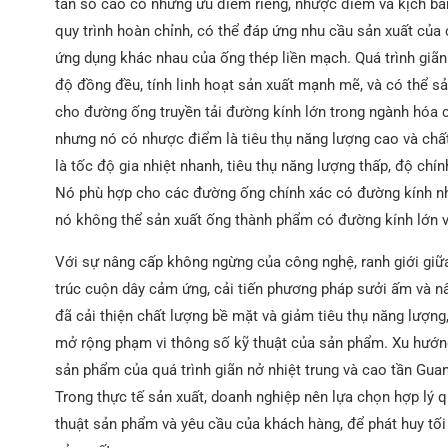
tần số cao có những ưu điểm riêng, nhược điểm và kịch bả
quy trình hoàn chỉnh, có thể đáp ứng nhu cầu sản xuất của 
ứng dụng khác nhau của ống thép liền mạch. Quá trình giãn 
độ đồng đều, tính linh hoạt sản xuất mạnh mẽ, và có thể s
cho đường ống truyền tải đường kính lớn trong ngành hóa c
nhưng nó có nhược điểm là tiêu thụ năng lượng cao và chất
là tốc độ gia nhiệt nhanh, tiêu thụ năng lượng thấp, độ ch
Nó phù hợp cho các đường ống chính xác có đường kính nhỏ 
nó không thể sản xuất ống thành phẩm có đường kính lớn v
Với sự nâng cấp không ngừng của công nghệ, ranh giới giữa
trúc cuộn dây cảm ứng, cải tiến phương pháp sưởi ấm và nân
đã cải thiện chất lượng bề mặt và giảm tiêu thụ năng lượng,
mở rộng phạm vi thông số kỹ thuật của sản phẩm. Xu hướn
sản phẩm của quá trình giãn nở nhiệt trung và cao tần Guan
Trong thực tế sản xuất, doanh nghiệp nên lựa chọn hợp lý q
thuật sản phẩm và yêu cầu của khách hàng, để phát huy tối 