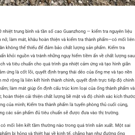
nở nhiệt trung bình và tần số cao Guanzhong — kiểm tra nguyên liệu
ãn nở, làm mát, khâu hoàn thiện và kiểm tra thành phẩm—có mối liên
phần không thể thiếu để đảm bảo chất lượng sản phẩm. Kiểm tra
uẩn khỏi nguồn và tránh những nguy hiểm tiềm ẩn về chất lượng sau
ạch và tiêu chuẩn cho quá trình gia nhiệt cảm ứng và tạo hình giãn
ảm ứng là cốt lõi, quyết định trạng thái dẻo của ống mẹ và tạo nền
h mở rộng là liên kết hình thành chính, quyết định trực tiếp độ chính
hẩm; làm mát giúp ổn định cấu trúc kim loại của ống thành phẩm và
ứt; hoàn thiện cải thiện chất lượng bề mặt và độ chính xác kích thướ
ng của mình; Kiểm tra thành phẩm là tuyến phòng thủ cuối cùng,
ng các sản phẩm đủ tiêu chuẩn sẽ được đưa vào thị trường.
 có mối liên kết tầm thường nào trong quá trình sản xuất. Một sai
 phẩm bị hỏng và thiệt hại về kinh tế, chẳng hạn như đường ống