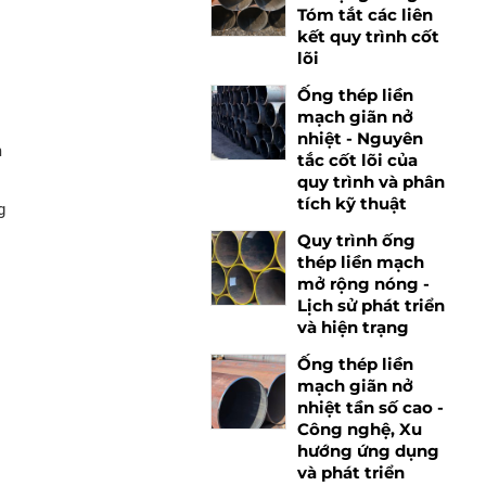
Tóm tắt các liên
kết quy trình cốt
lõi
t
Ống thép liền
mạch giãn nở
nhiệt - Nguyên
m
tắc cốt lõi của
quy trình và phân
tích kỹ thuật
g
Quy trình ống
thép liền mạch
mở rộng nóng -
Lịch sử phát triển
và hiện trạng
Ống thép liền
mạch giãn nở
nhiệt tần số cao -
Công nghệ, Xu
hướng ứng dụng
ả
và phát triển