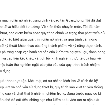
n mạch giãn nở nhiệt trung bình và cao tần Guanzhong, Tôi đã đạt
c tế và hiểu biết tư tưởng. Về kiến ​​thức chuyên môn, Tôi đã nắm
huật, các điểm kiểm soát quy trình chính và trạng thái phát triển củ
sự khác biệt giữa quá trình giãn nở nhiệt và quá trình cán nóng
 số kỹ thuật khác nhau của ống thành phẩm; về kỹ năng thực hành,
ác phương pháp vận hành cơ bản của kiểm tra nguyên liệu, đánh bóng
và các liên kết khác, và tích lũy kinh nghiệm thực tế quý báu; về
việc tuân thủ nghiêm ngặt các yêu cầu của quy trình, trách nhiệm
ực dụng.
uá trình thực tập. Một mặt, có sự chênh lệch lớn về trình độ kỹ
 vừa và nhỏ vẫn sử dụng thiết bị, quy trình sản xuất truyền thống,
ng cao và phát thải ô nhiễm nghiêm trọng, đứng trước nguy cơ bị
òn chỗ để cải tiến, chẳng hạn như kiểm soát việc tạo ra cặn oxit