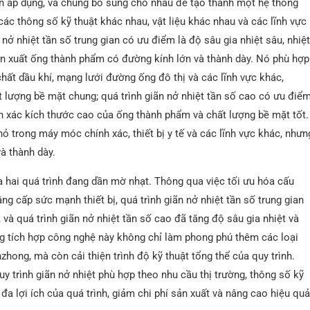
n áp dụng, và chúng bổ sung cho nhau để tạo thành một hệ thống
các thông số kỹ thuật khác nhau, vật liệu khác nhau và các lĩnh vực
nở nhiệt tần số trung gian có ưu điểm là độ sâu gia nhiệt sâu, nhiệ
ản xuất ống thành phẩm có đường kính lớn và thành dày. Nó phù hợp
hất dầu khí, mạng lưới đường ống đô thị và các lĩnh vực khác,
 lượng bề mặt chung; quá trình giãn nở nhiệt tần số cao có ưu điể
ính xác kích thước cao của ống thành phẩm và chất lượng bề mặt tốt.
trong máy móc chính xác, thiết bị y tế và các lĩnh vực khác, nhưn
à thành dày.
 hai quá trình đang dần mờ nhạt. Thông qua việc tối ưu hóa cấu
g cấp sức mạnh thiết bị, quá trình giãn nở nhiệt tần số trung gian
 và quá trình giãn nở nhiệt tần số cao đã tăng độ sâu gia nhiệt và
g tích hợp công nghệ này không chỉ làm phong phú thêm các loại
zhong, mà còn cải thiện trình độ kỹ thuật tổng thể của quy trình.
uy trình giãn nở nhiệt phù hợp theo nhu cầu thị trường, thông số kỹ
đa lợi ích của quá trình, giảm chi phí sản xuất và nâng cao hiệu qu