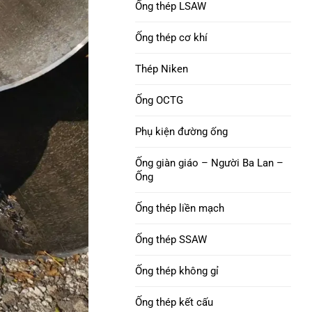
Ống vỏ C90
Ống thép LSAW
Niken 200 Ống thép
Ống thép cơ khí
ỐNG VỎ M65
Niken 201 Ống thép
Thép Niken
Khớp nối vỏ ống
Ống thép hợp kim L-605
Ống OCTG
Vỏ khớp nối con chó
con
Phụ kiện đường ống
Ống giàn giáo – Người Ba Lan –
Ống
Ống thép liền mạch
Ống thép SSAW
Ống thép không gỉ
Ống thép kết cấu