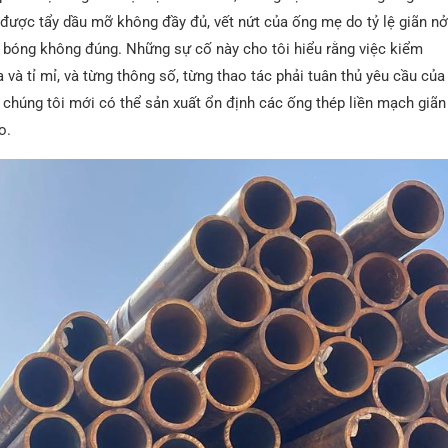
ược tẩy dầu mỡ không đầy đủ, vết nứt của ống mẹ do tỷ lệ giãn n
 bóng không đúng. Những sự cố này cho tôi hiểu rằng việc kiểm
a và tỉ mỉ, và từng thông số, từng thao tác phải tuân thủ yêu cầu của
ỗ, chúng tôi mới có thể sản xuất ổn định các ống thép liền mạch giãn
o.