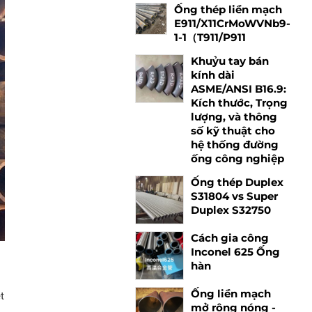
Ống thép liền mạch
E911/X11CrMoWVNb9-
1-1（T911/P911
Khuỷu tay bán
kính dài
ASME/ANSI B16.9:
Kích thước, Trọng
lượng, và thông
số kỹ thuật cho
hệ thống đường
ống công nghiệp
Ống thép Duplex
S31804 vs Super
Duplex S32750
Cách gia công
Inconel 625 Ống
hàn
Ống liền mạch
t
mở rộng nóng -