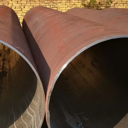
2LPE / 2Ống tráng LPP
Ống thép ASTM A519
Ống thép mạ kẽm
Ống thép ASTM A213
Ống sơn bên trong
Ống thép hợp kim
Epoxy
ASTM A369
Ống và phụ kiện lót
Ống thép hợp kim
PTFE
ASTM A250
Ống thép hợp kim
ASTM A556
Ống nồi hơi thép A209