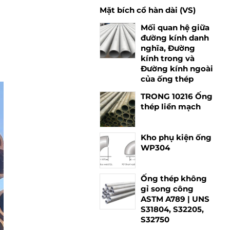
Mặt bích cổ hàn dài (VS)
ở
Mối quan hệ giữa
đường kính danh
nghĩa, Đường
kính trong và
Đường kính ngoài
của ống thép
TRONG 10216 Ống
thép liền mạch
Kho phụ kiện ống
WP304
Ống thép không
gỉ song công
ASTM A789 | UNS
S31804, S32205,
S32750