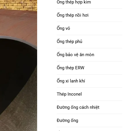
Ống thép hợp kim
API 5DP
uốn ống : thép cacbon, thép hợp kim và
Niken 690 Ống thép
thép không gỉ
Ống thép nồi hơi
hợp kim
Cổ khoan | Trơn tru &
Ống vỏ
xoắn ốc
Hợp kim INCONEL 718
Ống thép phủ
ống thép
Ống vỏ H40 octg
Ống bảo vệ ăn mòn
Hợp kim niken 825 Ống
VỎ J55 & ỐNG
thép
Ống thép ERW
Ống vỏ K55
Niken 800, 800H,
Ống xi lanh khí
800Ống hợp kim HT
Ống vỏ Q125
Thép Inconel
Ống thép hợp kim HX
Ống vỏ P110
Đường ống cách nhiệt
Hợp kim niken 52 Ống
Ống vỏ V150
Đường ống
thép