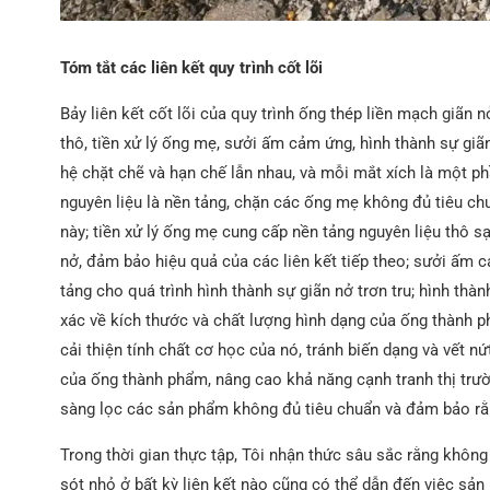
Tóm tắt các liên kết quy trình cốt lõi
Bảy liên kết cốt lõi của quy trình ống thép liền mạch giãn 
thô, tiền xử lý ống mẹ, sưởi ấm cảm ứng, hình thành sự gi
hệ chặt chẽ và hạn chế lẫn nhau, và mỗi mắt xích là một 
nguyên liệu là nền tảng, chặn các ống mẹ không đủ tiêu ch
này; tiền xử lý ống mẹ cung cấp nền tảng nguyên liệu thô s
nở, đảm bảo hiệu quả của các liên kết tiếp theo; sưởi ấm c
tảng cho quá trình hình thành sự giãn nở trơn tru; hình thàn
xác về kích thước và chất lượng hình dạng của ống thành p
cải thiện tính chất cơ học của nó, tránh biến dạng và vết n
của ống thành phẩm, nâng cao khả năng cạnh tranh thị trườ
sàng lọc các sản phẩm không đủ tiêu chuẩn và đảm bảo rằ
Trong thời gian thực tập, Tôi nhận thức sâu sắc rằng không
sót nhỏ ở bất kỳ liên kết nào cũng có thể dẫn đến việc sản