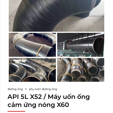
đường ống
phụ kiện đường ống
API 5L X52 / Máy uốn ống
cảm ứng nóng X60