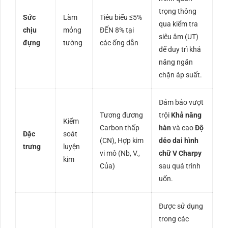
trọng thông
Sức
Làm
Tiêu biểu
≤
5%
qua kiểm tra
chịu
mỏng
ĐẾN
8%
tại
siêu âm (
UT
)
đựng
tường
các ống dẫn
để duy trì khả
năng ngăn
chặn áp suất.
Đảm bảo vượt
Tương đương
trội
Khả năng
Kiểm
Carbon thấp
hàn
và cao
Độ
Đặc
soát
(
CN
), Hợp kim
dẻo dai hình
trưng
luyện
vi mô (
Nb, V.,
chữ V Charpy
kim
Của
)
sau quá trình
uốn.
Được sử dụng
trong các