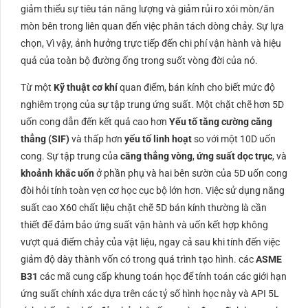
giảm thiểu sự tiêu tán năng lượng và giảm rủi ro xói mòn/ăn
mòn bên trong liên quan đến việc phân tách dòng chảy. Sự lựa
chọn, Vì vậy, ảnh hưởng trực tiếp đến chi phí vận hành và hiệu
quả của toàn bộ đường ống trong suốt vòng đời của nó.
Từ một
Kỹ thuật cơ khí
quan điểm, bán kính cho biết mức độ
nghiêm trọng của sự tập trung ứng suất. Một chặt chẽ hơn
5D
uốn cong dẫn đến kết quả cao hơn
Yếu tố tăng cường căng
thẳng (
SIF
)
và thấp hơn
yếu tố linh hoạt
so với một
10D
uốn
cong. Sự tập trung của
căng thẳng vòng
,
ứng suất dọc trục
, và
khoảnh khắc uốn
ở phần phụ và hai bên sườn của
5
D
uốn cong
đòi hỏi tính toàn vẹn cơ học cục bộ lớn hơn. Việc sử dụng năng
suất cao
X60
chất liệu chặt chẽ
5
D
bán kính thường là cần
thiết để đảm bảo ứng suất vận hành và uốn kết hợp không
vượt quá điểm chảy của vật liệu, ngay cả sau khi tính đến việc
giảm độ dày thành vốn có trong quá trình tạo hình. các
ASME
B31
các mã cung cấp khung toán học để tính toán các giới hạn
ứng suất chính xác dựa trên các tỷ số hình học này và
API
5L