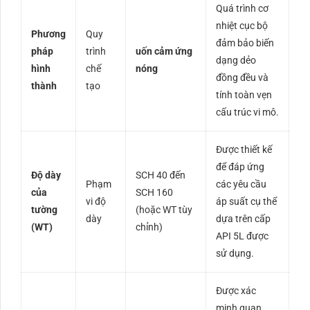
Quá trình cơ
nhiệt cục bộ
Phương
Quy
đảm bảo biến
pháp
trình
uốn cảm ứng
dạng dẻo
hình
chế
nóng
đồng đều và
thành
tạo
tính toàn vẹn
cấu trúc vi mô.
Được thiết kế
để đáp ứng
Độ dày
SCH 40 đến
Phạm
các yêu cầu
của
SCH 160
vi độ
áp suất cụ thể
tường
(hoặc WT tùy
dày
dựa trên cấp
(WT)
chỉnh)
API 5L được
sử dụng.
Được xác
minh quan