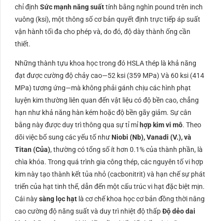
chỉ định
Sức mạnh năng suất
tính bằng nghìn pound trên inch
vuông (
ksi
), một thông số cơ bản quyết định trực tiếp áp suất
vận hành tối đa cho phép và, do đó, độ dày thành ống cần
thiết.
Những thành tựu khoa học trong đó
HSLA
thép là khả năng
đạt được cường độ chảy cao—
52
ksi
(
359
MPa
) Và
60
ksi
(
414
MPa
) tương ứng—mà không phải gánh chịu các hình phạt
luyện kim thường liên quan đến vật liệu có độ bền cao, chẳng
hạn như khả năng hàn kém hoặc độ bền gãy giảm. Sự cân
bằng này được duy trì thông qua sự tỉ mỉ
hợp kim vi mô
. Theo
dõi việc bổ sung các yếu tố như
Niobi (
Nb
), Vanadi (
V.
), và
Titan (
Của
)
, thường có tổng số ít hơn
0.1%
của thành phần, là
chìa khóa. Trong quá trình gia công thép, các nguyên tố vi hợp
kim này tạo thành kết tủa nhỏ (
cacbonitrit
) và hạn chế sự phát
triển của hạt tinh thể, dẫn đến một cấu trúc vi hạt đặc biệt mịn.
Cái này
sàng lọc hạt
là cơ chế khoa học cơ bản đồng thời nâng
cao cường độ năng suất và duy trì nhiệt độ thấp
Độ dẻo dai