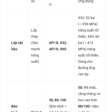
số
Ứng dụng
vi
X52:
52
ksi
(
∼
359
MPa
)
Lớp
năng suất tối
thép
thiểu. X60:
60
Lớp vật
(Sức
API 5L X52,
ksi
(
∼
414
liệu
mạnh
API 5L X60
MPa
) năng
năng
suất tối thiểu.
suất)
Dùng cho
đường ống
cao áp.
5D:
Rẽ chặt,
căng thẳng cơ
5D, 8D, 10D
học cao hơn.
Bán
(Bán kính =
8Đ/10D:
Hiệu