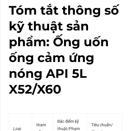
Tóm tắt thông số
kỹ thuật sản
phẩm: Ống uốn
ống cảm ứng
nóng API 5L
X52/X60
Đặc điểm kỹ
tham
Tiêu chuẩn/
Loại
thuật/Phạm