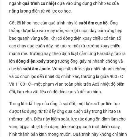
ngành
quá trình cơ nhiệt
dựa vào ứng dụng chính xác của
năng lượng điện từ và lực cơ học.
Cốt lõi khoa học của quá trình này là
sưởi ấm cục bộ
. Ống
thẳng được lắp vào máy uốn, và một cuộn dây cảm ứng hẹp
bao quanh vùng uốn. Khi có dòng điện xoay chiều có tần số
cao chạy qua cuộn dây, nó tạo ra một từ trường xoay chiều
mạnh mẽ. Trường này, theo định luật cảm ứng Faraday, tạo ra
lớn
dòng điện xoáy
trong tường ống, gây ra nhanh chóng và
cục bộ
sưởi ấm Joule
. Vùng chấn được gia nhiệt nhanh chóng
và có chọn lọc đến nhiệt độ chính xác, thường là giữa
90
0
∘
C
Và
110
0
∘
C
—một phạm vi an toàn phía trên
Ac
3
nhiệt độ biến
đổi, làm cho vật liệu có độ dẻo cao và dễ tạo hình.
Trong khi dải hẹp của ống là sợi đốt, một lực cơ học liên tục
được tác dụng, từ từ đẩy ống qua cuộn dây trong khi tạo ra
mômen uốn. Điều này kiểm soát, lực tác dụng ổn định làm cho
vùng bị gia nhiệt biến dạng dẻo xung quanh một điểm xoay,
hình thành bán kính mong muốn. Quá trình này không chỉ hình