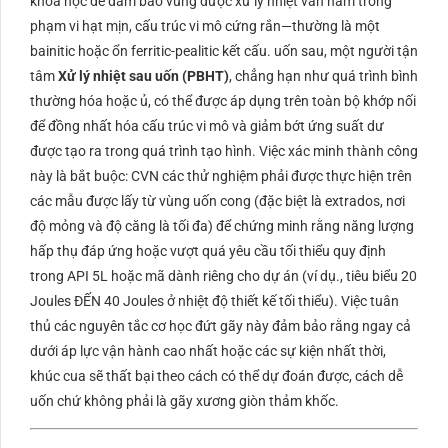
khoa học để đảm bảo vùng được xử lý nhiệt vẫn nằm trong
phạm vi hạt mịn, cấu trúc vi mô cứng rắn—thường là một
bainitic
hoặc ổn
ferritic-pealitic
kết cấu. uốn sau, một người tận
tâm
Xử lý nhiệt sau uốn (
PBHT
)
, chẳng hạn như quá trình bình
thường hóa hoặc ủ, có thể được áp dụng trên toàn bộ khớp nối
để đồng nhất hóa cấu trúc vi mô và giảm bớt ứng suất dư
được tạo ra trong quá trình tạo hình. Việc xác minh thành công
này là bắt buộc:
CVN
các thử nghiệm phải được thực hiện trên
các mẫu được lấy từ vùng uốn cong (đặc biệt là extrados, nơi
độ mỏng và độ căng là tối đa) để chứng minh rằng năng lượng
hấp thụ đáp ứng hoặc vượt quá yêu cầu tối thiểu quy định
trong
API 5L
hoặc mã dành riêng cho dự án (ví dụ., tiêu biểu
20
Joules
ĐẾN
40
Joules
ở nhiệt độ thiết kế tối thiểu). Việc tuân
thủ các nguyên tắc cơ học đứt gãy này đảm bảo rằng ngay cả
dưới áp lực vận hành cao nhất hoặc các sự kiện nhất thời,
khúc cua sẽ thất bại theo cách có thể dự đoán được, cách dễ
uốn chứ không phải là gãy xương giòn thảm khốc.