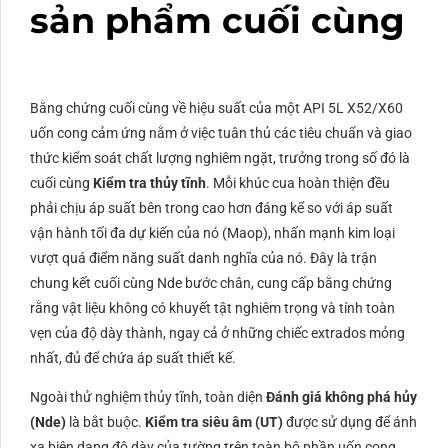
sản phẩm cuối cùng
Bằng chứng cuối cùng về hiệu suất của một
API
5L
X52
/
X60
uốn cong cảm ứng nằm ở việc tuân thủ các tiêu chuẩn và giao
thức kiểm soát chất lượng nghiêm ngặt, trưởng trong số đó là
cuối cùng
Kiểm tra thủy tĩnh
. Mỗi khúc cua hoàn thiện đều
phải chịu áp suất bên trong cao hơn đáng kể so với áp suất
vận hành tối đa dự kiến ​​của nó (
Maop
), nhấn mạnh kim loại
vượt quá điểm năng suất danh nghĩa của nó. Đây là trận
chung kết cuối cùng
Nde
bước chân, cung cấp bằng chứng
rằng vật liệu không có khuyết tật nghiêm trọng và tính toàn
vẹn của độ dày thành, ngay cả ở những chiếc extrados mỏng
nhất, đủ để chứa áp suất thiết kế.
Ngoài thử nghiệm thủy tĩnh, toàn diện
Đánh giá không phá hủy
(
Nde
)
là bắt buộc.
Kiểm tra siêu âm (
UT
)
được sử dụng để ánh
xạ biên dạng độ dày của tường trên toàn bộ phần uốn cong,