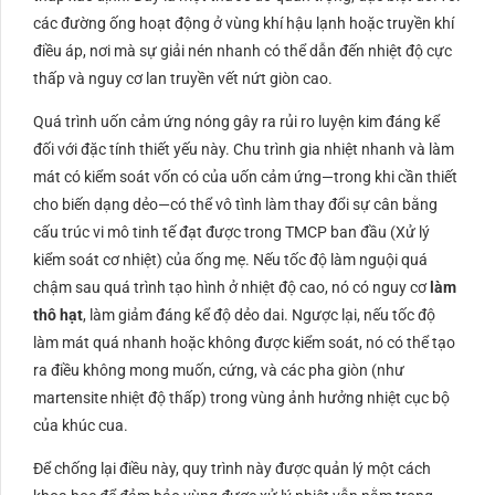
các đường ống hoạt động ở vùng khí hậu lạnh hoặc truyền khí
điều áp, nơi mà sự giải nén nhanh có thể dẫn đến nhiệt độ cực
thấp và nguy cơ lan truyền vết nứt giòn cao.
Quá trình uốn cảm ứng nóng gây ra rủi ro luyện kim đáng kể
đối với đặc tính thiết yếu này. Chu trình gia nhiệt nhanh và làm
mát có kiểm soát vốn có của uốn cảm ứng—trong khi cần thiết
cho biến dạng dẻo—có thể vô tình làm thay đổi sự cân bằng
cấu trúc vi mô tinh tế đạt được trong TMCP ban đầu (Xử lý
kiểm soát cơ nhiệt) của ống mẹ. Nếu tốc độ làm nguội quá
chậm sau quá trình tạo hình ở nhiệt độ cao, nó có nguy cơ
làm
thô hạt
, làm giảm đáng kể độ dẻo dai. Ngược lại, nếu tốc độ
làm mát quá nhanh hoặc không được kiểm soát, nó có thể tạo
ra điều không mong muốn, cứng, và các pha giòn (như
martensite nhiệt độ thấp) trong vùng ảnh hưởng nhiệt cục bộ
của khúc cua.
Để chống lại điều này, quy trình này được quản lý một cách