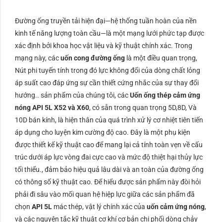
Đường ống truyền tải hiện đại—hệ thống tuần hoàn của nền
kinh tế năng lượng toàn cầu—là một mạng lưới phức tạp được
xác định bởi khoa học vật liệu và kỹ thuật chính xác. Trong
mạng này, các
uốn cong đường ống
là một điều quan trọng,
Nút phi tuyến tính trong đó lực không đổi của dòng chất lỏng
áp suất cao đáp ứng sự cần thiết cứng nhắc của sự thay đổi
hướng.. sản phẩm của chúng tôi, các
Uốn ống thép cảm ứng
nóng API 5L X52 và X60
, có sẵn trong quan trọng
5D
,
8D
,
Và
10D
bán kính, là hiện thân của quá trình xử lý cơ nhiệt tiên tiến
áp dụng cho luyện kim cường độ cao. Đây là một phụ kiện
được thiết kế kỹ thuật cao để mang lại cả tính toàn vẹn về cấu
trúc dưới áp lực vòng đai cực cao và mức độ thiệt hại thủy lực
tối thiểu., đảm bảo hiệu quả lâu dài và an toàn của đường ống
có thông số kỹ thuật cao. Để hiểu được sản phẩm này đòi hỏi
phải đi sâu vào mối quan hệ hiệp lực giữa các sản phẩm đã
chọn
API 5L
mác thép, vật lý chính xác của
uốn cảm ứng nóng
,
và các nguyên tắc kỹ thuật cơ khí cơ bản chi phối dòng chảy