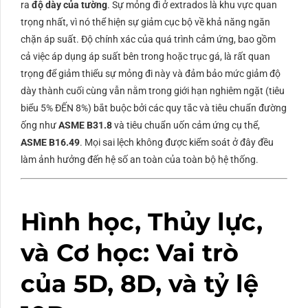
ra
độ dày của tường
. Sự mỏng đi ở extrados là khu vực quan
trọng nhất, vì nó thể hiện sự giảm cục bộ về khả năng ngăn
chặn áp suất. Độ chính xác của quá trình cảm ứng, bao gồm
cả việc áp dụng áp suất bên trong hoặc trục gá, là rất quan
trọng để giảm thiểu sự mỏng đi này và đảm bảo mức giảm độ
dày thành cuối cùng vẫn nằm trong giới hạn nghiêm ngặt (tiêu
biểu
5%
ĐẾN
8%
) bắt buộc bởi các quy tắc và tiêu chuẩn đường
ống như
ASME B31.8
và tiêu chuẩn uốn cảm ứng cụ thể,
ASME B16.49
. Mọi sai lệch không được kiểm soát ở đây đều
làm ảnh hưởng đến hệ số an toàn của toàn bộ hệ thống.
Hình học, Thủy lực,
và Cơ học: Vai trò
của 5D, 8D, và tỷ lệ