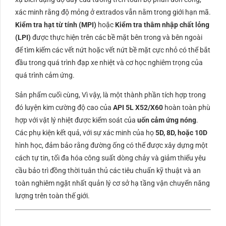
xác minh rằng độ mỏng ở extrados vẫn nằm trong giới hạn mã.
Kiểm tra hạt từ tính (
MPI
)
hoặc
Kiểm tra thâm nhập chất lỏng
(
LPI
)
được thực hiện trên các bề mặt bên trong và bên ngoài
để tìm kiếm các vết nứt hoặc vết nứt bề mặt cực nhỏ có thể bắt
đầu trong quá trình đạp xe nhiệt và cơ học nghiêm trọng của
quá trình cảm ứng.
Sản phẩm cuối cùng, Vì vậy, là một thành phần tích hợp trong
đó luyện kim cường độ cao của
API 5L X52/X60
hoàn toàn phù
hợp với vật lý nhiệt được kiểm soát của
uốn cảm ứng nóng
.
Các phụ kiện kết quả, với sự xác minh của họ
5D, 8D, hoặc 10D
hình học, đảm bảo rằng đường ống có thể được xây dựng một
cách tự tin, tối đa hóa công suất dòng chảy và giảm thiểu yêu
cầu bảo trì đồng thời tuân thủ các tiêu chuẩn kỹ thuật và an
toàn nghiêm ngặt nhất quản lý cơ sở hạ tầng vận chuyển năng
lượng trên toàn thế giới.