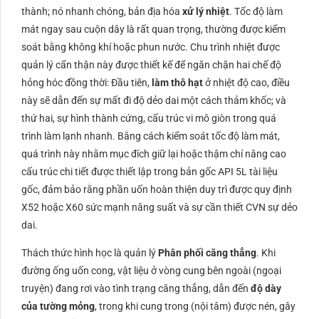
thành; nó nhanh chóng, bản địa hóa
xử lý nhiệt
. Tốc độ làm
mát ngay sau cuộn dây là rất quan trọng, thường được kiểm
soát bằng không khí hoặc phun nước. Chu trình nhiệt được
quản lý cẩn thận này được thiết kế để ngăn chặn hai chế độ
hỏng hóc đồng thời: Đầu tiên,
làm thô hạt
ở nhiệt độ cao, điều
này sẽ dẫn đến sự mất đi độ dẻo dai một cách thảm khốc; và
thứ hai, sự hình thành cứng, cấu trúc vi mô giòn trong quá
trình làm lạnh nhanh. Bằng cách kiểm soát tốc độ làm mát,
quá trình này nhằm mục đích giữ lại hoặc thậm chí nâng cao
cấu trúc chi tiết được thiết lập trong bản gốc
API
5L
tài liệu
gốc, đảm bảo rằng phần uốn hoàn thiện duy trì được quy định
X52
hoặc
X60
sức mạnh năng suất và sự cần thiết
CVN
sự dẻo
dai.
Thách thức hình học là quản lý
Phân phối căng thẳng
. Khi
đường ống uốn cong, vật liệu ở vòng cung bên ngoài (
ngoại
truyện
) đang rơi vào tình trạng căng thẳng, dẫn đến
độ dày
của tường mỏng
, trong khi cung trong (
nội tâm
) được nén, gây