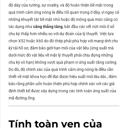
độ dày của tường, sự ovality, và độ hoàn thiện bề mặt trong
quá trình cảm ứng nóng là điều tối quan trọng ở đây, vì ngay cả
những khuyết tật bề mặt nhỏ hoặc độ mỏng quá mức cũng có
tác dụng như
căng thẳng tăng
, bắt đầu các vết nứt mỏi ở số
chu kỳ thấp hơn nhiều so với dự đoán của lý thuyết. Việc lựa
chọn
X52
hoặc
X60
do đó thép phải phù hợp với
mang tính chu
kỳ
tải hồ sơ, đảm bảo giới hạn mỏi của vật liệu (ứng suất mà
dưới mức đó vật liệu về mặt lý thuyết phải chịu đựng những
chu kỳ vô hạn) không vượt quá phạm vi ứng suất tăng cường.
Do đó, độ chính xác của quá trình cảm ứng nóng là điều cần
thiết về mặt khoa học để đạt được hiệu suất mỏi lâu dài., đảm
bảo rằng phần uốn hoàn thiện phù hợp chính xác với các giả
định thiết kế được xây dựng trong các tính toán ứng suất của
mã đường ống.
Tính toàn vẹn của