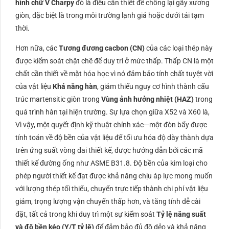
hình chữ V Charpy
đó là điều cần thiết để chống lại gãy xương
giòn, đặc biệt là trong môi trường lạnh giá hoặc dưới tải tạm
thời.
Hơn nữa, các
Tương đương cacbon (
CN
)
của các loại thép này
được kiểm soát chặt chẽ để duy trì ở mức thấp. Thấp
CN
là một
chất cần thiết về mặt hóa học vì nó đảm bảo tính chất tuyệt vời
của vật liệu
Khả năng hàn
, giảm thiểu nguy cơ hình thành cấu
trúc martensitic giòn trong
Vùng ảnh hưởng nhiệt (
HAZ
)
trong
quá trình hàn tại hiện trường. Sự lựa chọn giữa X52 và X60 là,
Vì vậy, một quyết định kỹ thuật chính xác—một đòn bẩy được
tính toán về độ bền của vật liệu để tối ưu hóa độ dày thành dựa
trên ứng suất vòng đai thiết kế, được hướng dẫn bởi các mã
thiết kế đường ống như
ASME
B31.8
. Độ bền của kim loại cho
phép người thiết kế đạt được khả năng chịu áp lực mong muốn
với lượng thép tối thiểu, chuyển trực tiếp thành chi phí vật liệu
giảm, trọng lượng vận chuyển thấp hơn, và tăng tính dễ cài
đặt, tất cả trong khi duy trì một sự kiểm soát
Tỷ lệ năng suất
và độ bền kéo (
Y/T
tỷ lệ)
để đảm bảo đủ độ dẻo và khả năng