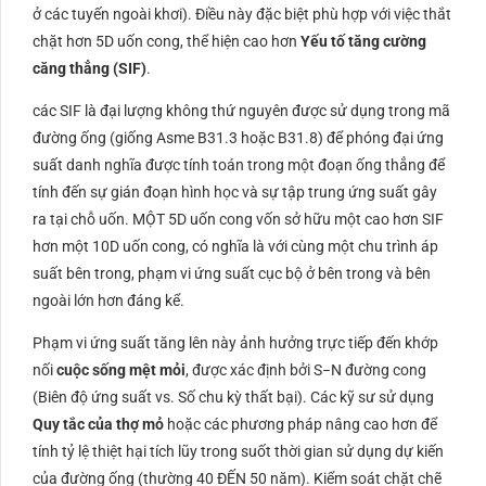
ở các tuyến ngoài khơi). Điều này đặc biệt phù hợp với việc thắt
chặt hơn
5D
uốn cong, thể hiện cao hơn
Yếu tố tăng cường
căng thẳng (
SIF
)
.
các
SIF
là đại lượng không thứ nguyên được sử dụng trong mã
đường ống (giống
Asme B31.3
hoặc
B31.8
) để phóng đại ứng
suất danh nghĩa được tính toán trong một đoạn ống thẳng để
tính đến sự gián đoạn hình học và sự tập trung ứng suất gây
ra tại chỗ uốn. MỘT
5
D
uốn cong vốn sở hữu một cao hơn
SIF
hơn một
10
D
uốn cong, có nghĩa là với cùng một chu trình áp
suất bên trong, phạm vi ứng suất cục bộ ở bên trong và bên
ngoài lớn hơn đáng kể.
Phạm vi ứng suất tăng lên này ảnh hưởng trực tiếp đến khớp
nối
cuộc sống mệt mỏi
, được xác định bởi
S
−
N
đường cong
(Biên độ ứng suất vs. Số chu kỳ thất bại). Các kỹ sư sử dụng
Quy tắc của thợ mỏ
hoặc các phương pháp nâng cao hơn để
tính tỷ lệ thiệt hại tích lũy trong suốt thời gian sử dụng dự kiến ​​
của đường ống (thường
40
ĐẾN
50
năm). Kiểm soát chặt chẽ