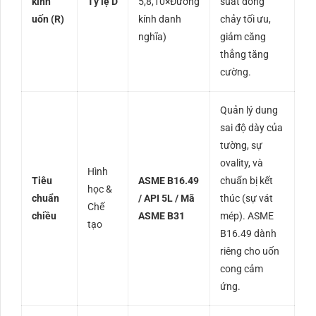
kính
Tỷ lệ D
5
,
8
,
10
×
Đường
suất dòng
uốn (R)
kính danh
chảy tối ưu,
nghĩa
)
giảm căng
thẳng tăng
cường.
Quản lý dung
sai độ dày của
tường, sự
ovality, và
Hình
Tiêu
ASME B16.49
chuẩn bị kết
học &
chuẩn
/ API 5L / Mã
thúc (sự vát
Chế
chiều
ASME B31
mép). ASME
tạo
B16.49 dành
riêng cho uốn
cong cảm
ứng.