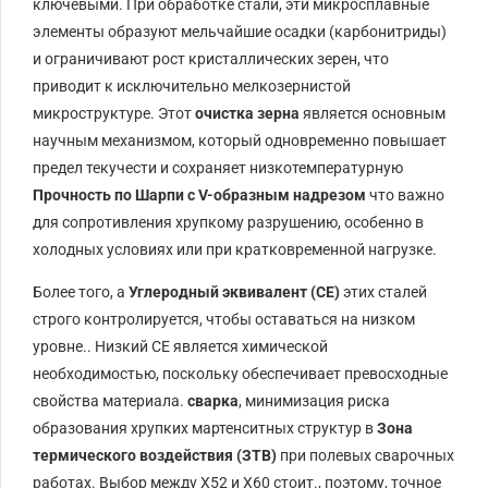
ключевыми. При обработке стали, эти микросплавные
элементы образуют мельчайшие осадки (
карбонитриды
)
и ограничивают рост кристаллических зерен, что
приводит к исключительно мелкозернистой
микроструктуре. Этот
очистка зерна
является основным
научным механизмом, который одновременно повышает
предел текучести и сохраняет низкотемпературную
Прочность по Шарпи с V-образным надрезом
что важно
для сопротивления хрупкому разрушению, особенно в
холодных условиях или при кратковременной нагрузке.
Более того, а
Углеродный эквивалент (
CE
)
этих сталей
строго контролируется, чтобы оставаться на низком
уровне.. Низкий
CE
является химической
необходимостью, поскольку обеспечивает превосходные
свойства материала.
сварка
, минимизация риска
образования хрупких мартенситных структур в
Зона
термического воздействия (
ЗТВ
)
при полевых сварочных
работах. Выбор между Х52 и Х60 стоит., поэтому, точное