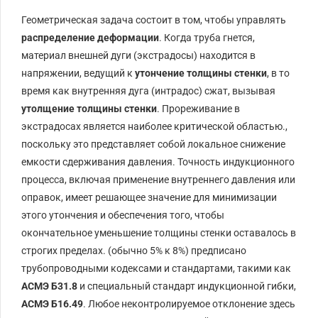
Геометрическая задача состоит в том, чтобы управлять
распределение деформации
. Когда труба гнется,
материал внешней дуги (
экстрадосы
) находится в
напряжении, ведущий к
утончение толщины стенки
, в то
время как внутренняя дуга (
интрадос
) сжат, вызывая
утолщение толщины стенки
. Прореживание в
экстрадосах является наиболее критической областью.,
поскольку это представляет собой локальное снижение
емкости сдерживания давления. Точность индукционного
процесса, включая применение внутреннего давления или
оправок, имеет решающее значение для минимизации
этого утончения и обеспечения того, чтобы
окончательное уменьшение толщины стенки оставалось в
строгих пределах. (обычно
5%
к
8%
) предписано
трубопроводными кодексами и стандартами, такими как
АСМЭ Б31.8
и специальный стандарт индукционной гибки,
АСМЭ Б16.49
. Любое неконтролируемое отклонение здесь