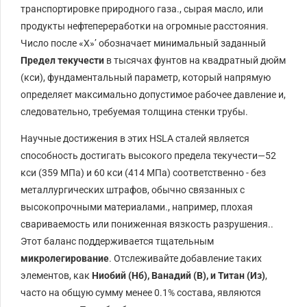
транспортировке природного газа., сырая масло, или
продукты нефтепереработки на огромные расстояния.
Число после «X»’ обозначает минимальный заданный
Предел текучести
в тысячах фунтов на квадратный дюйм
(
кси
), фундаментальный параметр, который напрямую
определяет максимально допустимое рабочее давление и,
следовательно, требуемая толщина стенки трубы.
Научные достижения в этих
HSLA
сталей является
способность достигать высокого предела текучести—
52
кси
(
359
МПа
) и
60
кси
(
414
МПа
) соответственно - без
металлургических штрафов, обычно связанных с
высокопрочными материалами., например, плохая
свариваемость или пониженная вязкость разрушения..
Этот баланс поддерживается тщательным
микролегирование
. Отслеживайте добавление таких
элементов, как
Ниобий (
Нб
), Ванадий (
В
), и Титан (
Из
)
,
часто на общую сумму менее
0.1%
состава, являются