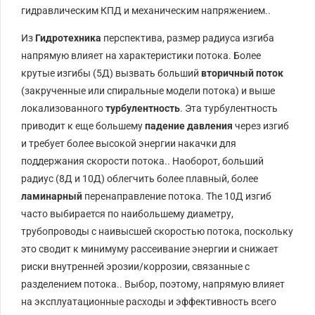
гидравлическим КПД и механическим напряжением..
Из
Гидротехника
перспектива, размер радиуса изгиба
напрямую влияет на характеристики потока. Более
крутые изгибы (
5Д
) вызвать больший
вторичный поток
(закрученные или спиральные модели потока) и выше
локализованного
турбулентность
. Эта турбулентность
приводит к еще большему
падение давления
через изгиб
и требует более высокой энергии накачки для
поддержания скорости потока.. Наоборот, больший
радиус (
8Д
и
10Д
) облегчить более плавный, более
ламинарный
перенаправление потока.
The
10Д
изгиб
часто выбирается по наибольшему диаметру,
трубопроводы с наивысшей скоростью потока, поскольку
это сводит к минимуму рассеивание энергии и снижает
риски внутренней эрозии/коррозии, связанные с
разделением потока.. Выбор, поэтому, напрямую влияет
на эксплуатационные расходы и эффективность всего