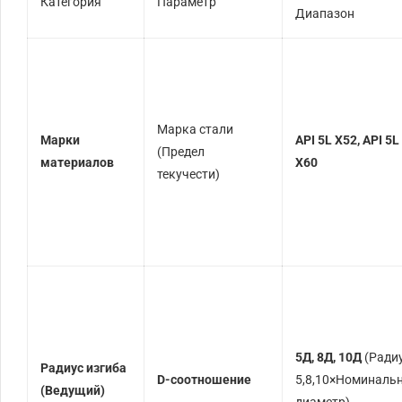
Категория
Параметр
Диапазон
Марка стали
Марки
API 5L X52, API 5L
(Предел
материалов
X60
текучести)
5Д, 8Д, 10Д
(Радиу
Радиус изгиба
D-соотношение
5
,
8
,
10
×
Номиналь
(Ведущий)
диаметр
)