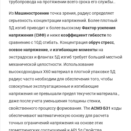
трубопровода на протяжении всего срока его службы..
Из
Машиностроение
точка зрения, радиус определяет
серьезность концентрации напряжений. Более плотный
5Д
изгиб приводит к более высокому
Фактор усиления
напряжения (
СИФ
)
и ниже
коэффициент гибкости
по
сравнению с
10Д
сгибать. Концентрация
обруч стресс
,
осевое напряжение
, и
изгибающие моменты
на
экстрадосах и флангах
5
Д
изгиб требует большей местной
механической целостности. Использование
высокодоходных
Х60
материал в плотной упаковке
5
Д
радиус часто необходим для обеспечения того, чтобы
совокупные эксплуатационные и изгибающие
напряжения не превышали предел текучести материала.,
даже после учета уменьшения толщины стенки,
свойственного процессу формования.
The
АСМЭ Б31
коды
обеспечивают математическую основу для расчета
точных ограничений напряжения на основе этих
геометрических соотношений и
API
5л
Свойства