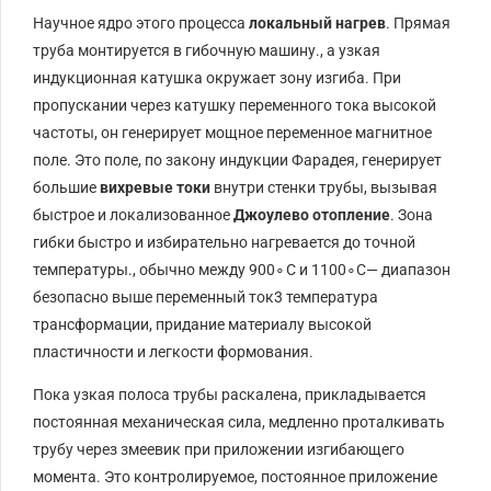
Научное ядро ​​этого процесса
локальный нагрев
. Прямая
труба монтируется в гибочную машину., а узкая
индукционная катушка окружает зону изгиба. При
пропускании через катушку переменного тока высокой
частоты, он генерирует мощное переменное магнитное
поле. Это поле, по закону индукции Фарадея, генерирует
большие
вихревые токи
внутри стенки трубы, вызывая
быстрое и локализованное
Джоулево отопление
. Зона
гибки быстро и избирательно нагревается до точной
температуры., обычно между
90
0
∘
С
и
110
0
∘
С
— диапазон
безопасно выше
переменный ток
3
температура
трансформации, придание материалу высокой
пластичности и легкости формования.
Пока узкая полоса трубы раскалена, прикладывается
постоянная механическая сила, медленно проталкивать
трубу через змеевик при приложении изгибающего
момента. Это контролируемое, постоянное приложение