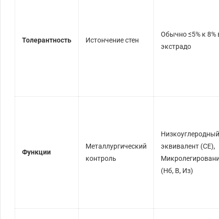
Обычно
≤
5%
к
8%
Толерантность
Истончение стен
экстрадо
Низкоуглеродны
Металлургический
эквивалент (
CE
),
Функции
контроль
Микролегирован
(
Нб, В, Из
)