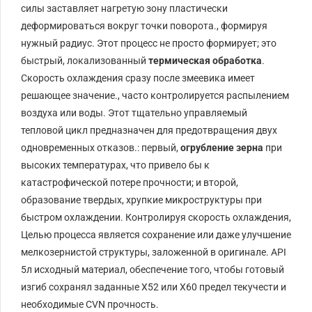
силы заставляет нагретую зону пластически
деформироваться вокруг точки поворота., формируя
нужный радиус. Этот процесс не просто формирует; это
быстрый, локализованный
термическая обработка
.
Скорость охлаждения сразу после змеевика имеет
решающее значение., часто контролируется распылением
воздуха или воды. Этот тщательно управляемый
тепловой цикл предназначен для предотвращения двух
одновременных отказов.: первый,
огрубление зерна
при
высоких температурах, что привело бы к
катастрофической потере прочности; и второй,
образование твердых, хрупкие микроструктуры при
быстром охлаждении. Контролируя скорость охлаждения,
Целью процесса является сохранение или даже улучшение
мелкозернистой структуры, заложенной в оригинале.
API
5л
исходный материал, обеспечение того, чтобы готовый
изгиб сохранял заданные
Х52
или
Х60
предел текучести и
необходимые
CVN
прочность.