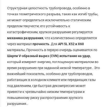
Структурная целостность трубопровода, особенно в
точках геометрического разрыва, таких как изгиб трубы,
не может определяться исключительно статическим
пределом текучести; его устойчивость к
катастрофическим, хрупкое разрушение регулируется
механика разрушения
, что количественно определяется
через материал
прочность
. Для
API 5L X52 и X60
материалы, Прочность в первую очередь оценивается по
Шарпи V-образный вырез (
CVN
) испытание на удар
,
который измеряет энергию, поглощенную материалом во
время разрушения при заданной низкой температуре.. Это
важнейший показатель, особенно для трубопроводов,
работающих в холодном климате или передающих газы
под давлением, где быстрая декомпрессия может
привести к чрезвычайно низким температурам и
повышенному риску распространения хрупкого
разрушения..