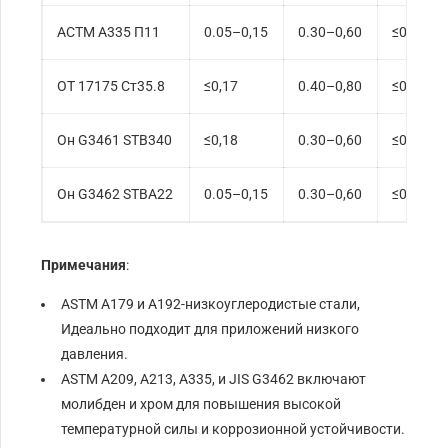
АСТМ А335 П11
0.05–0,15
0.30–0,60
≤0,025
ОТ 17175 Ст35.8
≤0,17
0.40–0,80
≤0,040
Он G3461 STB340
≤0,18
0.30–0,60
≤0,035
Он G3462 STBA22
0.05–0,15
0.30–0,60
≤0,035
Примечания
:
ASTM A179 и A192-низкоуглеродистые стали,
Идеально подходит для приложений низкого
давления.
ASTM A209, А213, А335, и JIS G3462 включают
молибден и хром для повышения высокой
температурной силы и коррозионной устойчивости.