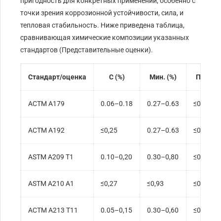
пригодность для конкретных применений, особенно с
точки зрения коррозионной устойчивости, сила, и
тепловая стабильность. Ниже приведена таблица,
сравнивающая химические композиции указанных
стандартов (Представительные оценки).
Стандарт/оценка
С (%)
Мин. (%)
П (%)
АСТМ А179
0.06–0.18
0.27–0.63
≤0,035
АСТМ А192
≤0,25
0.27–0.63
≤0,035
ASTM A209 T1
0.10–0,20
0.30–0,80
≤0,025
ASTM A210 A1
≤0,27
≤0,93
≤0,035
АСТМ А213 Т11
0.05–0,15
0.30–0,60
≤0,025