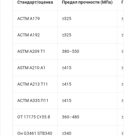
Стандарт/оценка
Предел прочности (МПа)
Предел
АСТМ А179
≥325
≥180
АСТМ А192
≥325
≥180
ASTM A209 T1
380–550
≥205
ASTM A210 A1
≥415
≥255
АСТМ А213 Т11
≥415
≥205
АСТМ А335 П11
≥415
≥205
ОТ 17175 Ст35.8
360–480
≥235
Он G3461 STB340
≥340
≥175