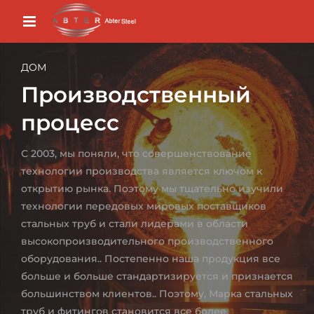
ДОМ
Производственный
процесс
С 2003, мы поняли, что совершенствование
технологии производства является ключом к
открытию рынка. Поэтому мы тщательно изучили
технологии передовых мировых поставщиков
стальных труб и стали лидерами в области
высокопроизводительного производственного
оборудования.. Постепенно наша продукция все
больше и больше стандартизируется и признается
большинством клиентов.. Поэтому, Марка стальных
труб и фитингов становится все более