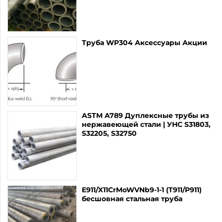
Труба WP304 Аксессуары Акции
ASTM A789 Дуплексные трубы из
нержавеющей стали | УНС S31803,
S32205, S32750
E911/X11CrMoWVNb9-1-1 (T911/P911)
бесшовная стальная труба