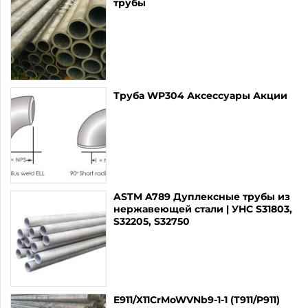
трубы
Труба WP304 Аксессуары Акции
ASTM A789 Дуплексные трубы из
нержавеющей стали | УНС S31803,
S32205, S32750
E911/X11CrMoWVNb9-1-1 (T911/P911)