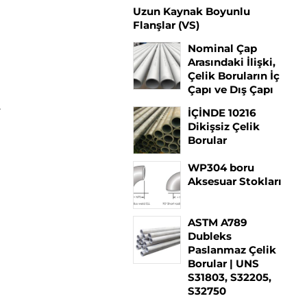
Uzun Kaynak Boyunlu
Flanşlar (VS)
Nominal Çap
Arasındaki İlişki,
Çelik Boruların İç
Çapı ve Dış Çapı
.
İÇİNDE 10216
Dikişsiz Çelik
Borular
WP304 boru
Aksesuar Stokları
ASTM A789
Dubleks
Paslanmaz Çelik
Borular | UNS
S31803, S32205,
S32750