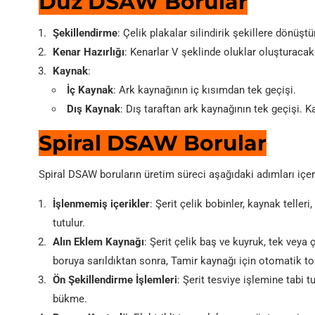
Düz DSAW Borular
Şekillendirme
: Çelik plakalar silindirik şekillere dönüştü
Kenar Hazırlığı
: Kenarlar V şeklinde oluklar oluşturacak
Kaynak
:
İç Kaynak
: Ark kaynağının iç kısımdan tek geçişi.
Dış Kaynak
: Dış taraftan ark kaynağının tek geçişi. K
Spiral DSAW Borular
Spiral DSAW boruların üretim süreci aşağıdaki adımları içer
İşlenmemiş içerikler
: Şerit çelik bobinler, kaynak teller
tutulur.
Alın Eklem Kaynağı
: Şerit çelik baş ve kuyruk, tek veya çi
boruya sarıldıktan sonra, Tamir kaynağı için otomatik toza
Ön Şekillendirme İşlemleri
: Şerit tesviye işlemine tabi 
bükme.