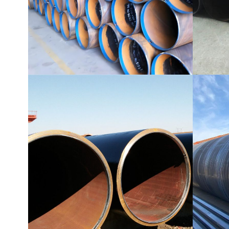
İÇİNDE 10219 Kaynaklı
boru