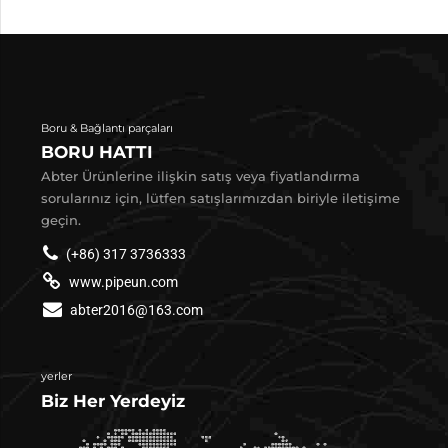
Boru & Bağlantı parçaları
BORU HATTI
Abter Ürünlerine ilişkin satış veya fiyatlandırma
sorularınız için, lütfen satışlarımızdan biriyle iletişime
geçin.
(+86) 317 3736333
www.pipeun.com
abter2016@163.com
yerler
Biz Her Yerdeyiz