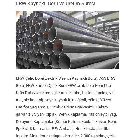
ERW Kaynaklı Boru ve Üretim Süreci
ERW Çelik Boru(Elektrik Direnci Kaynaklı Boru), A53 ERW
Boru, ERW Karbon Çelik Boru ERW çelik boru Boru Ucu
Ürün Detayları: kare uçlar (düz kesim, testere kesimi, ve
meşale kesimi). veya kaynak için eğimli, eğimli, Yüzey:
Hafifçe yağlanmış, Sıcak daldırma galvanizli, Elektro
galvanizli, Siyah, Çıplak, Vernik kaplama/Pas önleyici yağ,
Koruyucu Kaplamalar (Kömür Katranı Epoksi, Fusion Bond
Epoksi, 3-katmanlar PE) Ambalaj: Her iki uçta plastik
tapalar, Maksimum altıgen demetler. 2,000kg birkaç çelik