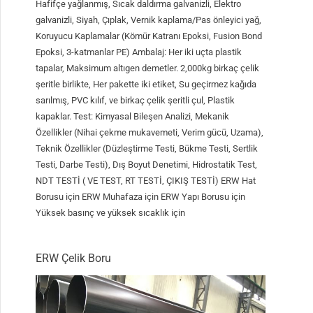
Hafifçe yağlanmış, Sıcak daldırma galvanizli, Elektro
galvanizli, Siyah, Çıplak, Vernik kaplama/Pas önleyici yağ,
Koruyucu Kaplamalar (Kömür Katranı Epoksi, Fusion Bond
Epoksi, 3-katmanlar PE) Ambalaj: Her iki uçta plastik
tapalar, Maksimum altıgen demetler. 2,000kg birkaç çelik
şeritle birlikte, Her pakette iki etiket, Su geçirmez kağıda
sarılmış, PVC kılıf, ve birkaç çelik şeritli çul, Plastik
kapaklar. Test: Kimyasal Bileşen Analizi, Mekanik
Özellikler (Nihai çekme mukavemeti, Verim gücü, Uzama),
Teknik Özellikler (Düzleştirme Testi, Bükme Testi, Sertlik
Testi, Darbe Testi), Dış Boyut Denetimi, Hidrostatik Test,
NDT TESTİ ( VE TEST, RT TESTİ, ÇIKIŞ TESTİ) ERW Hat
Borusu için ERW Muhafaza için ERW Yapı Borusu için
Yüksek basınç ve yüksek sıcaklık için
ERW Çelik Boru