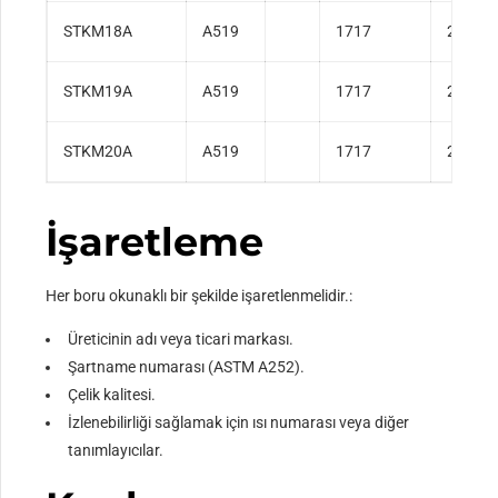
STKM18A
A519
1717
2391
STKM19A
A519
1717
2391
STKM20A
A519
1717
2391
İşaretleme
Her boru okunaklı bir şekilde işaretlenmelidir.:
Üreticinin adı veya ticari markası.
Şartname numarası (ASTM A252).
Çelik kalitesi.
İzlenebilirliği sağlamak için ısı numarası veya diğer
tanımlayıcılar.