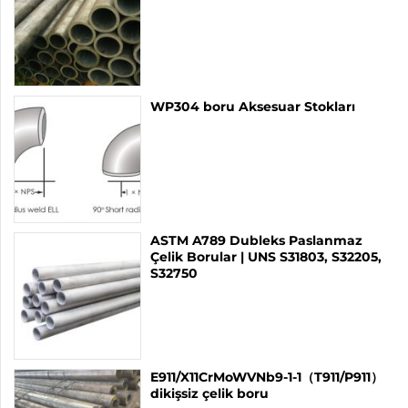
WP304 boru Aksesuar Stokları
ASTM A789 Dubleks Paslanmaz
Çelik Borular | UNS S31803, S32205,
S32750
E911/X11CrMoWVNb9-1-1（T911/P911）
dikişsiz çelik boru