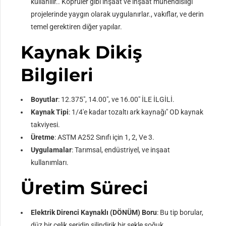
kullanılır.. Köprüler gibi inşaat ve inşaat mühendisliği
projelerinde yaygın olarak uygulanırlar., vakıflar, ve derin
temel gerektiren diğer yapılar.
Kaynak Dikiş
Bilgileri
Boyutlar
: 12.375″, 14.00″, ve 16.00″ İLE İLGİLİ.
Kaynak Tipi
: 1/4'e kadar tozaltı ark kaynağı″ OD kaynak
takviyesi.
Üretme
: ASTM A252 Sınıfı için 1, 2, Ve 3.
Uygulamalar
: Tarımsal, endüstriyel, ve inşaat
kullanımları.
Üretim Süreci
Elektrik Direnci Kaynaklı (DÖNÜM) Boru
: Bu tip borular,
düz bir çelik şeridin silindirik bir şekle soğuk