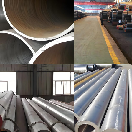
ASTM A519 Çelik Boru
2LPE / 2LPP Kaplamalı
Boru
ASTM A213 Çelik Boru
Galvanizli Çelik Boru
ASTM A369 Alaşımlı
Çelik Boru
Epoksi İç Kaplama
Boruları
ASTM A250 Alaşımlı
Çelik Boru
PTFE Kaplı Boru ve Ek
Parçaları
ASTM A556 Alaşımlı
Çelik Boru
A209 Çelik Kazan
Borusu