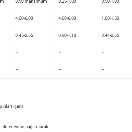
um
0.50 maksimum
0.25-1.00
0.50-1.00
4.00-6.00
4.00-6.00
1.00-1.50
0.45-0.65
0.90-1.10
0.44-0.65
–
–
–
–
–
–
nları içerir::
, derecesine bağlı olarak