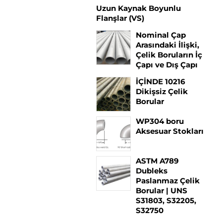
Uzun Kaynak Boyunlu
Flanşlar (VS)
Nominal Çap
Arasındaki İlişki,
Çelik Boruların İç
Çapı ve Dış Çapı
İÇİNDE 10216
Dikişsiz Çelik
Borular
WP304 boru
Aksesuar Stokları
ASTM A789
Dubleks
Paslanmaz Çelik
Borular | UNS
S31803, S32205,
S32750