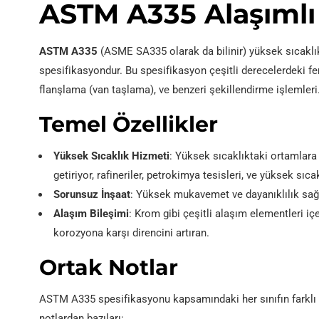
ASTM A335 Alaşımlı
ASTM A335
(ASME SA335 olarak da bilinir) yüksek sıcaklıkta
spesifikasyondur. Bu spesifikasyon çeşitli derecelerdeki fer
flanşlama (van taşlama), ve benzeri şekillendirme işlemleri
Temel Özellikler
Yüksek Sıcaklık Hizmeti
: Yüksek sıcaklıktaki ortamlara 
getiriyor, rafineriler, petrokimya tesisleri, ve yüksek sıc
Sorunsuz İnşaat
: Yüksek mukavemet ve dayanıklılık sağla
Alaşım Bileşimi
: Krom gibi çeşitli alaşım elementleri iç
korozyona karşı direncini artıran.
Ortak Notlar
ASTM A335 spesifikasyonu kapsamındaki her sınıfın farklı kim
notlardan bazıları: