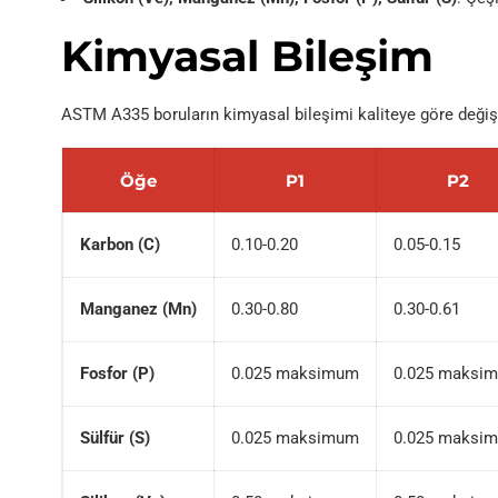
Kimyasal Bileşim
ASTM A335 boruların kimyasal bileşimi kaliteye göre değişir.
Öğe
P1
P2
Karbon (C)
0.10-0.20
0.05-0.15
Manganez (Mn)
0.30-0.80
0.30-0.61
Fosfor (P)
0.025 maksimum
0.025 maksi
Sülfür (S)
0.025 maksimum
0.025 maksi