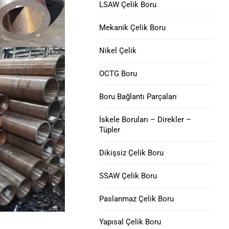
V150 Muhafaza Borusu
LSAW Çelik Boru
Nikel 200 Çelik Boru
Mekanik Çelik Boru
C90 Muhafaza Borusu
Nikel 201 Çelik Boru
Nikel Çelik
M65 MUHAFAZA
Alaşım L-605 Çelik Boru
BORUSU
OCTG Boru
Boru Muhafaza Kaplini
Boru Bağlantı Parçaları
Muhafaza Yavru
İskele Boruları – Direkler –
Tüpler
Eklemleri
Dikişsiz Çelik Boru
SSAW Çelik Boru
Paslanmaz Çelik Boru
Yapısal Çelik Boru