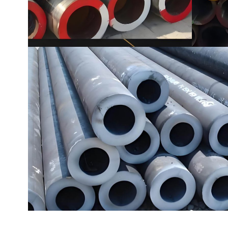
İÇİNDE 10219 Kaynaklı
boru