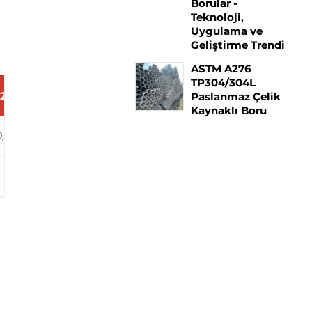
Borular -
Teknoloji,
Uygulama ve
Geliştirme Trendi
ASTM A276
TP304/304L
2
P91
P92
Paslanmaz Çelik
Kaynaklı Boru
0,000)
585 (85,000)
620 (90,000)