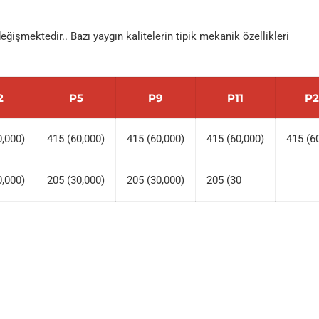
ğişmektedir.. Bazı yaygın kalitelerin tipik mekanik özellikleri
2
P5
P9
P11
P2
0,000)
415 (60,000)
415 (60,000)
415 (60,000)
415 (6
0,000)
205 (30,000)
205 (30,000)
205 (30