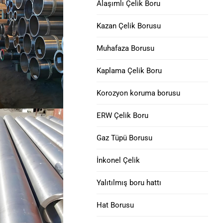
Alaşımlı Çelik Boru
Eksantrik
Nikel 690 Alaşımlı Çelik
API 5DP Ağır Matkap
Kazan Çelik Borusu
Borular
Boru Bükme : karbon çeliği, alaşımlı
Muhafaza Borusu
çelik ve paslanmaz çelik
Matkap Yaka | Kaygan &
INCONEL alaşımı 718
Sarmal
Kaplama Çelik Boru
çelik boru
H40 sekizlik muhafaza
Korozyon koruma borusu
Nikel Alaşımı 825 Çelik
borusu
Boru
ERW Çelik Boru
J55 MUHAFAZA & BORU
Nikel 800, 800H, 800HT
Gaz Tüpü Borusu
Alaşımlı Boru
K55 Muhafaza Borusu
İnkonel Çelik
Alaşımlı HX Çelik Boru
Q125 Muhafaza Borusu
Yalıtılmış boru hattı
Nikel Alaşımı 52 Çelik
P110 Muhafaza Borusu
Hat Borusu
Boru