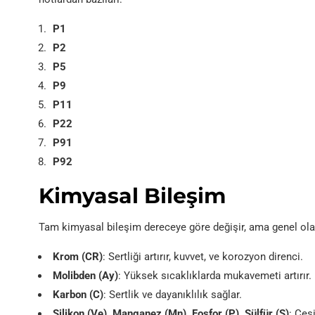
P1
P2
P5
P9
P11
P22
P91
P92
Kimyasal Bileşim
Tam kimyasal bileşim dereceye göre değişir, ama genel olara
Krom (CR)
: Sertliği artırır, kuvvet, ve korozyon direnci.
Molibden (Ay)
: Yüksek sıcaklıklarda mukavemeti artırır.
Karbon (C)
: Sertlik ve dayanıklılık sağlar.
Silikon (Ve), Manganez (Mn), Fosfor (P), Sülfür (S)
: Çeş