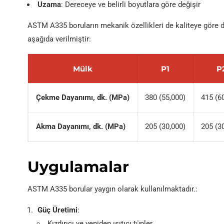
Uzama
: Dereceye ve belirli boyutlara göre değişir
ASTM A335 boruların mekanik özellikleri de kaliteye göre de
aşağıda verilmiştir:
Mülk
P1
P
Çekme Dayanımı, dk. (MPa)
380 (55,000)
415 (6
Akma Dayanımı, dk. (MPa)
205 (30,000)
205 (3
Uygulamalar
ASTM A335 borular yaygın olarak kullanılmaktadır.:
Güç Üretimi
:
Kızdırıcı ve yeniden ısıtıcı tüpler