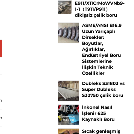
E911/X11CrMoWVNb9-
1-1（T911/P911）
dikişsiz çelik boru
ASME/ANSI B16.9
Uzun Yarıçaplı
Dirsekler:
Boyutlar,
P22
P91
P92
Ağırlıklar,
Endüstriyel Boru
Sistemlerine
0.05-0.15
0.08-0.12
0.07-0.13
İlişkin Teknik
Özellikler
0.30-0.60
0.30-0.60
0.30-0.60
Dubleks S31803 vs
Süper Dubleks
S32750 çelik boru
um
0.025 maksimum
0.020 maksimum
0.020 maksimu
İnkonel Nasıl
İşlenir 625
um
0.025 maksimum
0.010 maksimum
0.010 maksimu
Kaynaklı Boru
Sıcak genleşmiş