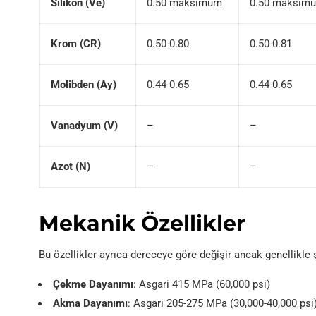
Silikon (Ve)
0.50 maksimum
0.50 maksim
Krom (CR)
0.50-0.80
0.50-0.81
Molibden (Ay)
0.44-0.65
0.44-0.65
Vanadyum (V)
–
–
Azot (N)
–
–
Mekanik Özellikler
Bu özellikler ayrıca dereceye göre değişir ancak genellikle şu
Çekme Dayanımı
: Asgari 415 MPa (60,000 psi)
Akma Dayanımı
: Asgari 205-275 MPa (30,000-40,000 psi)