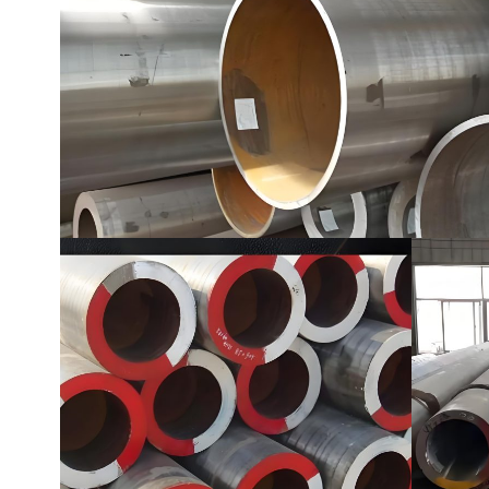
ASTM A519 Dikişsiz Mekanik Boru
LSAW Çelik Boru
Yüksek Basınçlı Silindir
Boruları
SAWL Çelik Boru
Gaz Tüpü Dikişsiz Boru
LSAW çelik borular
SAWH Çelik Boru
SSAW Çelik Boru
DSAW Boru
Spiral Kaynaklı Boru
A53 LSAW Çelik Boru
A252 Çelik Boru