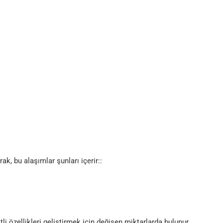
k, bu alaşımlar şunları içerir::
itli özellikleri geliştirmek için değişen miktarlarda bulunur.