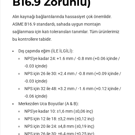
B16.9 Zorunlu)
8
8.62 / 219.1
24.00 / 609.6
Alın kaynağı bağlantılarında hassasiyet çok önemlidir.
ASME B16.9 standardı, sahada uygun montajın
10
10.75 / 273.0
30.00 / 762.0
sağlanması için katı toleransları tanımlar. Tüm ürünlerimiz
bu kontrollere tabidir.
12
12.75 / 323.8
36.00 / 914.4
Dış çapında eğim (İLE İLGİLİ):
NPS'ye kadar 24: +1.6 mm / -0.8 mm (+0.06 içinde /
14
14.00 / 355.6
42.00 / 1066.8
-0.03 içinde)
NPS için 26 ile 30: +2.4 mm / -0.8 mm (+0.09 içinde /
16
16.00 / 406.4
48.00 / 1219.2
-0.03 içinde)
NPS için 32 ile 48: +3.2 mm / -1.6 mm (+0.12 içinde /
18
18.00 / 457.2
54.00 / 1371.6
-0.06 içinde)
Merkezden Uca Boyutlar (A & B):
20
20.00 / 508.0
60.00 / 1524.0
NPS'ye kadar 10: ±1,6 mm (±0,06 inç)
NPS için 12 ile 18: ±3,2 mm (±0,12 inç)
NPS için 20 ile 24: ±4,8 mm (±0,19 inç)
22
22.00 / 558.8
66.00 / 1676.4
NPS için 26 ile 30: ±6,4 mm (±0,25 inç)