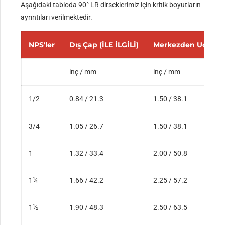
Aşağıdaki tabloda 90° LR dirseklerimiz için kritik boyutların
ayrıntıları verilmektedir.
NPS'ler
Dış Çap (İLE İLGİLİ)
Merkezden Uca (A)
inç / mm
inç / mm
1/2
0.84 / 21.3
1.50 / 38.1
3/4
1.05 / 26.7
1.50 / 38.1
1
1.32 / 33.4
2.00 / 50.8
1¼
1.66 / 42.2
2.25 / 57.2
1½
1.90 / 48.3
2.50 / 63.5