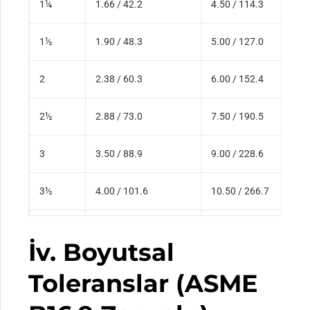
1¼
1.66 / 42.2
4.50 / 114.3
1½
1.90 / 48.3
5.00 / 127.0
2
2.38 / 60.3
6.00 / 152.4
2½
2.88 / 73.0
7.50 / 190.5
3
3.50 / 88.9
9.00 / 228.6
3½
4.00 / 101.6
10.50 / 266.7
4
4.50 / 114.3
12.00 / 304.8
İv. Boyutsal
5
5.56 / 141.3
15.00 / 381.0
Toleranslar (ASME
6
6.62 / 168.3
18.00 / 457.2