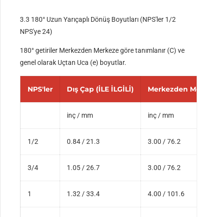
3.3 180° Uzun Yarıçaplı Dönüş Boyutları (NPS'ler 1/2
NPS'ye 24)
180° getiriler Merkezden Merkeze göre tanımlanır (C) ve
genel olarak Uçtan Uca (e) boyutlar.
NPS'ler
Dış Çap (İLE İLGİLİ)
Merkezden Merkeze
inç / mm
inç / mm
1/2
0.84 / 21.3
3.00 / 76.2
3/4
1.05 / 26.7
3.00 / 76.2
1
1.32 / 33.4
4.00 / 101.6