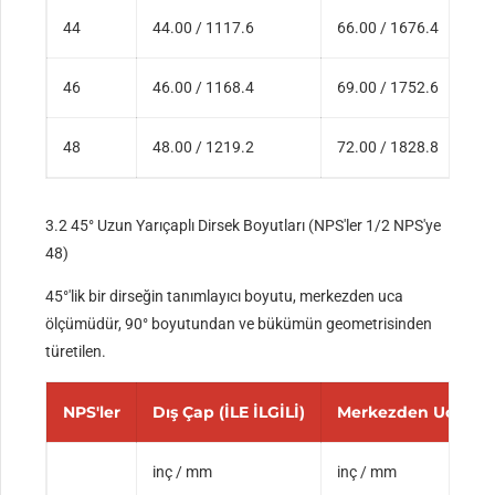
44
44.00 / 1117.6
66.00 / 1676.4
46
46.00 / 1168.4
69.00 / 1752.6
48
48.00 / 1219.2
72.00 / 1828.8
3.2 45° Uzun Yarıçaplı Dirsek Boyutları (NPS'ler 1/2 NPS'ye
48)
45°'lik bir dirseğin tanımlayıcı boyutu, merkezden uca
ölçümüdür, 90° boyutundan ve bükümün geometrisinden
türetilen.
NPS'ler
Dış Çap (İLE İLGİLİ)
Merkezden Uca (B)
inç / mm
inç / mm