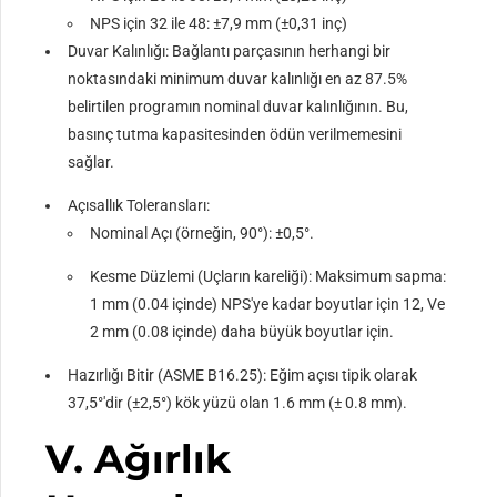
NPS için 32 ile 48: ±7,9 mm (±0,31 inç)
24
24.00 / 609.6
72.00 / 1828.8
Duvar Kalınlığı: Bağlantı parçasının herhangi bir
noktasındaki minimum duvar kalınlığı en az 87.5%
belirtilen programın nominal duvar kalınlığının. Bu,
basınç tutma kapasitesinden ödün verilmemesini
sağlar.
Açısallık Toleransları:
Nominal Açı (örneğin, 90°): ±0,5°.
Kesme Düzlemi (Uçların kareliği): Maksimum sapma:
1 mm (0.04 içinde) NPS'ye kadar boyutlar için 12, Ve
2 mm (0.08 içinde) daha büyük boyutlar için.
Hazırlığı Bitir (ASME B16.25): Eğim açısı tipik olarak
37,5°'dir (±2,5°) kök yüzü olan 1.6 mm (± 0.8 mm).
V. Ağırlık