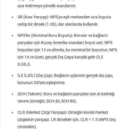
aza indirmeye yönelik standarttır.
SR (Kısa Yarıçap): NPS'ye eşit merkezden uca boyuta
sahip bir dirsek (1.0D), dar alanlarda kullanılır.
NPS'ler (Nominal Boru Boyutu): Borular ve bağlantı
parçaları için Kuzey Amerika standart boyut seti. NPS
boyutları için 12 ve altında, bu nominal bir boyuttur; NPS
için 14 ve üzeri, gerçek Dış Çapa karşılık gelir (İLE
İLGİLİ).
İLE İLGİLİ (Dış Çap): Bağlantı uçlarının gerçek dış çapı,
borunun OD'sini eşleştirme.
SCH (Takvim): Boru ve bağlantı parçaları için et kalınlığı
tanımı (örneğin, SCH 40, SCH 80).
CLR (Merkez Çizgi Yarıçapı): Dirseğin kavisli merkez
çizgisinin yarıçapı. LR dirsekler için, CLR = 1.5 xNPS (inç
cinsinden).