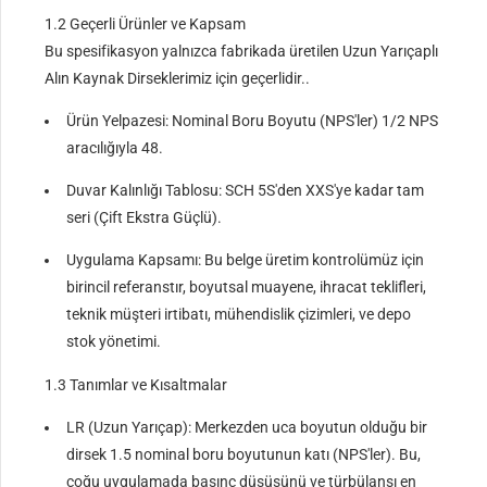
1.2 Geçerli Ürünler ve Kapsam
Bu spesifikasyon yalnızca fabrikada üretilen Uzun Yarıçaplı
Alın Kaynak Dirseklerimiz için geçerlidir..
Ürün Yelpazesi: Nominal Boru Boyutu (NPS'ler) 1/2 NPS
aracılığıyla 48.
Duvar Kalınlığı Tablosu: SCH 5S'den XXS'ye kadar tam
seri (Çift Ekstra Güçlü).
Uygulama Kapsamı: Bu belge üretim kontrolümüz için
birincil referanstır, boyutsal muayene, ihracat teklifleri,
teknik müşteri irtibatı, mühendislik çizimleri, ve depo
stok yönetimi.
1.3 Tanımlar ve Kısaltmalar
LR (Uzun Yarıçap): Merkezden uca boyutun olduğu bir
dirsek 1.5 nominal boru boyutunun katı (NPS'ler). Bu,
çoğu uygulamada basınç düşüşünü ve türbülansı en