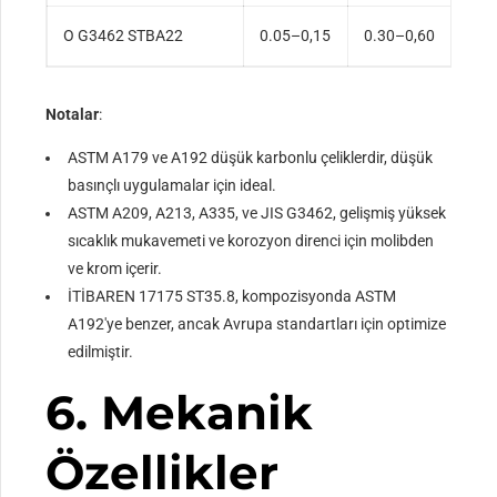
O G3462 STBA22
0.05–0,15
0.30–0,60
≤0,
Notalar
:
ASTM A179 ve A192 düşük karbonlu çeliklerdir, düşük
basınçlı uygulamalar için ideal.
ASTM A209, A213, A335, ve JIS G3462, gelişmiş yüksek
sıcaklık mukavemeti ve korozyon direnci için molibden
ve krom içerir.
İTİBAREN 17175 ST35.8, kompozisyonda ASTM
A192'ye benzer, ancak Avrupa standartları için optimize
edilmiştir.
6. Mekanik
Özellikler