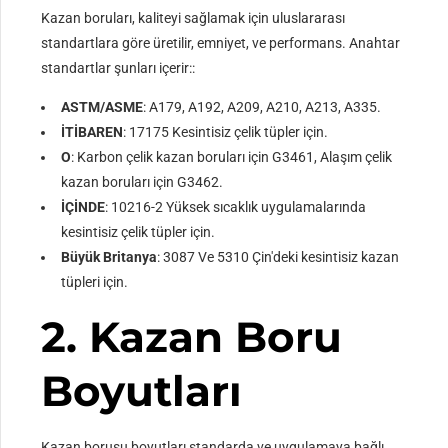
Kazan boruları, kaliteyi sağlamak için uluslararası
standartlara göre üretilir, emniyet, ve performans. Anahtar
standartlar şunları içerir::
ASTM/ASME
: A179, A192, A209, A210, A213, A335.
İTİBAREN
: 17175 Kesintisiz çelik tüpler için.
O
: Karbon çelik kazan boruları için G3461, Alaşım çelik
kazan boruları için G3462.
İÇİNDE
: 10216-2 Yüksek sıcaklık uygulamalarında
kesintisiz çelik tüpler için.
Büyük Britanya
: 3087 Ve 5310 Çin'deki kesintisiz kazan
tüpleri için.
2. Kazan Boru
Boyutları
Kazan borusu boyutları standarda ve uygulamaya bağlı