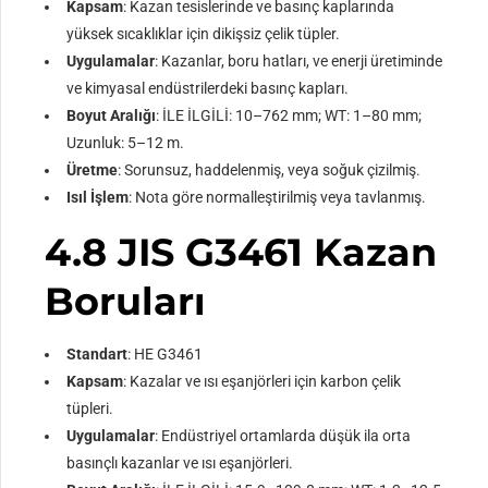
Kapsam
: Kazan tesislerinde ve basınç kaplarında
yüksek sıcaklıklar için dikişsiz çelik tüpler.
Uygulamalar
: Kazanlar, boru hatları, ve enerji üretiminde
ve kimyasal endüstrilerdeki basınç kapları.
Boyut Aralığı
: İLE İLGİLİ: 10–762 mm; WT: 1–80 mm;
Uzunluk: 5–12 m.
Üretme
: Sorunsuz, haddelenmiş, veya soğuk çizilmiş.
Isıl İşlem
: Nota göre normalleştirilmiş veya tavlanmış.
4.8 JIS G3461 Kazan
Boruları
Standart
: HE G3461
Kapsam
: Kazalar ve ısı eşanjörleri için karbon çelik
tüpleri.
Uygulamalar
: Endüstriyel ortamlarda düşük ila orta
basınçlı kazanlar ve ısı eşanjörleri.