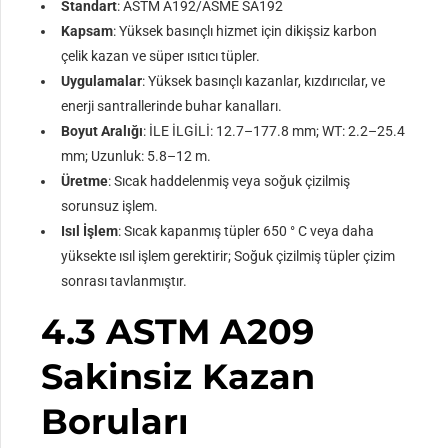
Standart
: ASTM A192/ASME SA192
Kapsam
: Yüksek basınçlı hizmet için dikişsiz karbon
çelik kazan ve süper ısıtıcı tüpler.
Uygulamalar
: Yüksek basınçlı kazanlar, kızdırıcılar, ve
enerji santrallerinde buhar kanalları.
Boyut Aralığı
: İLE İLGİLİ: 12.7–177.8 mm; WT: 2.2–25.4
mm; Uzunluk: 5.8–12 m.
Üretme
: Sıcak haddelenmiş veya soğuk çizilmiş
sorunsuz işlem.
Isıl İşlem
: Sıcak kapanmış tüpler 650 ° C veya daha
yüksekte ısıl işlem gerektirir; Soğuk çizilmiş tüpler çizim
sonrası tavlanmıştır.
4.3 ASTM A209
Sakinsiz Kazan
Boruları