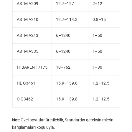
ASTM A209
12.7–127
2–12
ASTM A210
12.7–114.3
0.8–15
ASTM A213
6–1240
1–50
ASTM A335
6–1240
1–50
İTİBAREN 17175
10–762
1–80
HE G3461
15.9–139.8
1.2–12.5
O G3462
15.9–139.8
1.2–12.5
Not
: Özel boyutlar üretilebilir, Standardın gereksinimlerini
karşılamaları koşuluyla.