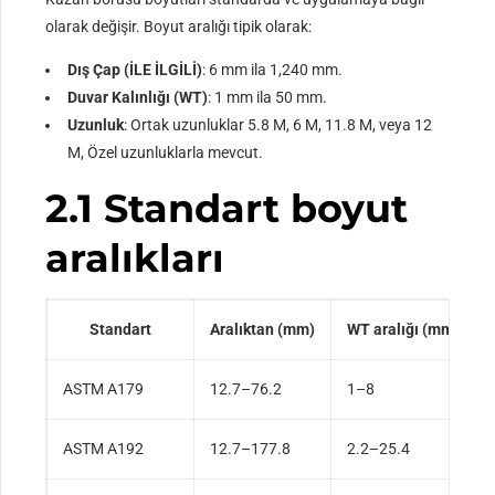
olarak değişir. Boyut aralığı tipik olarak:
Dış Çap (İLE İLGİLİ)
: 6 mm ila 1,240 mm.
Duvar Kalınlığı (WT)
: 1 mm ila 50 mm.
Uzunluk
: Ortak uzunluklar 5.8 M, 6 M, 11.8 M, veya 12
M, Özel uzunluklarla mevcut.
2.1 Standart boyut
aralıkları
Standart
Aralıktan (mm)
WT aralığı (mm)
ASTM A179
12.7–76.2
1–8
ASTM A192
12.7–177.8
2.2–25.4