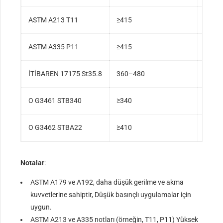
ASTM A213 T11
≥415
≥205
ASTM A335 P11
≥415
≥205
İTİBAREN 17175 St35.8
360–480
≥235
O G3461 STB340
≥340
≥175
O G3462 STBA22
≥410
≥205
Notalar
:
ASTM A179 ve A192, daha düşük gerilme ve akma
kuvvetlerine sahiptir, Düşük basınçlı uygulamalar için
uygun.
ASTM A213 ve A335 notları (örneğin, T11, P11) Yüksek