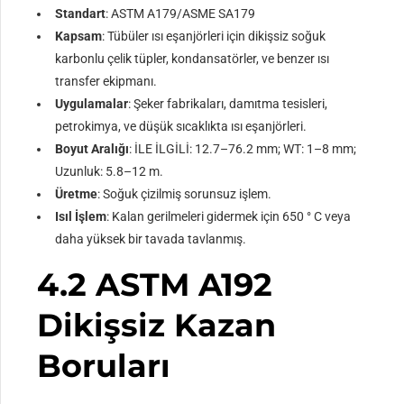
Standart
: ASTM A179/ASME SA179
Kapsam
: Tübüler ısı eşanjörleri için dikişsiz soğuk
karbonlu çelik tüpler, kondansatörler, ve benzer ısı
transfer ekipmanı.
Uygulamalar
: Şeker fabrikaları, damıtma tesisleri,
petrokimya, ve düşük sıcaklıkta ısı eşanjörleri.
Boyut Aralığı
: İLE İLGİLİ: 12.7–76.2 mm; WT: 1–8 mm;
Uzunluk: 5.8–12 m.
Üretme
: Soğuk çizilmiş sorunsuz işlem.
Isıl İşlem
: Kalan gerilmeleri gidermek için 650 ° C veya
daha yüksek bir tavada tavlanmış.
4.2 ASTM A192
Dikişsiz Kazan
Boruları