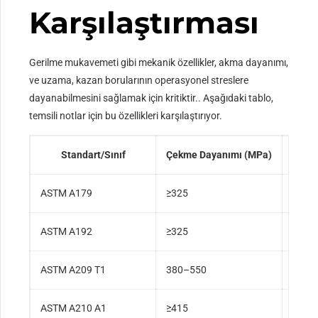
Karşılaştırması
Gerilme mukavemeti gibi mekanik özellikler, akma dayanımı,
ve uzama, kazan borularının operasyonel streslere
dayanabilmesini sağlamak için kritiktir.. Aşağıdaki tablo,
temsili notlar için bu özellikleri karşılaştırıyor.
Standart/Sınıf
Çekme Dayanımı (MPa)
Akma
ASTM A179
≥325
≥180
ASTM A192
≥325
≥180
ASTM A209 T1
380–550
≥205
ASTM A210 A1
≥415
≥255