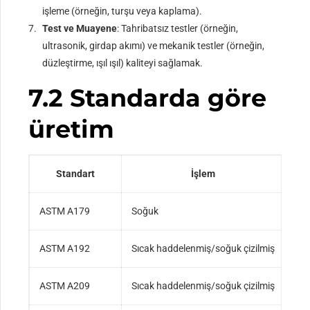
işleme (örneğin, turşu veya kaplama).
Test ve Muayene
: Tahribatsız testler (örneğin,
ultrasonik, girdap akımı) ve mekanik testler (örneğin,
düzleştirme, ışıl ışıl) kaliteyi sağlamak.
7.2 Standarda göre
üretim
Standart
İşlem
ASTM A179
Soğuk
≥65
ASTM A192
Sıcak haddelenmiş/soğuk çizilmiş
Sıc
ASTM A209
Sıcak haddelenmiş/soğuk çizilmiş
Nor