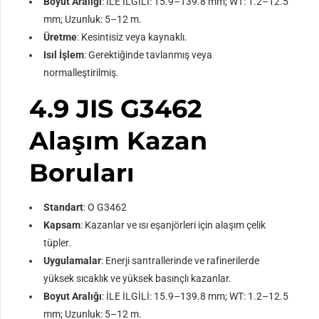
Boyut Aralığı
: İLE İLGİLİ: 15.9–139.8 mm; WT: 1.2–12.5
mm; Uzunluk: 5–12 m.
Üretme
: Kesintisiz veya kaynaklı.
Isıl İşlem
: Gerektiğinde tavlanmış veya
normalleştirilmiş.
4.9 JIS G3462
Alaşım Kazan
Boruları
Standart
: O G3462
Kapsam
: Kazanlar ve ısı eşanjörleri için alaşım çelik
tüpler.
Uygulamalar
: Enerji santrallerinde ve rafinerilerde
yüksek sıcaklık ve yüksek basınçlı kazanlar.
Boyut Aralığı
: İLE İLGİLİ: 15.9–139.8 mm; WT: 1.2–12.5
mm; Uzunluk: 5–12 m.