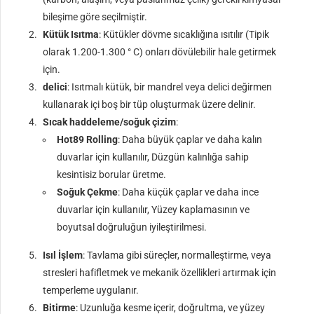
bileşime göre seçilmiştir.
Kütük Isıtma
: Kütükler dövme sıcaklığına ısıtılır (Tipik
olarak 1.200-1.300 ° C) onları dövülebilir hale getirmek
için.
delici
: Isıtmalı kütük, bir mandrel veya delici değirmen
kullanarak içi boş bir tüp oluşturmak üzere delinir.
Sıcak haddeleme/soğuk çizim
:
Hot89 Rolling
: Daha büyük çaplar ve daha kalın
duvarlar için kullanılır, Düzgün kalınlığa sahip
kesintisiz borular üretme.
Soğuk Çekme
: Daha küçük çaplar ve daha ince
duvarlar için kullanılır, Yüzey kaplamasının ve
boyutsal doğruluğun iyileştirilmesi.
Isıl İşlem
: Tavlama gibi süreçler, normalleştirme, veya
stresleri hafifletmek ve mekanik özellikleri artırmak için
temperleme uygulanır.
Bitirme
: Uzunluğa kesme içerir, doğrultma, ve yüzey