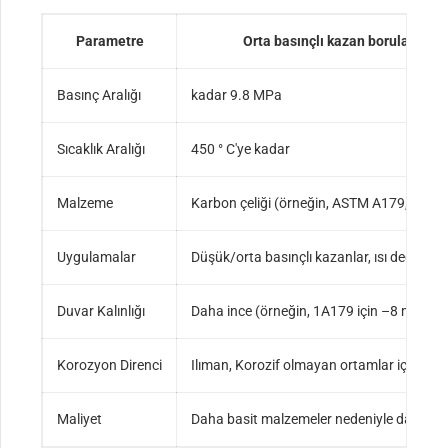
Parametre
Orta basınçlı kazan boruları
Basınç Aralığı
kadar 9.8 MPa
Sıcaklık Aralığı
450 ° C'ye kadar
Malzeme
Karbon çeliği (örneğin, ASTM A179, A192
Uygulamalar
Düşük/orta basınçlı kazanlar, ısı değiştirici
Duvar Kalınlığı
Daha ince (örneğin, 1A179 için –8 mm)
Korozyon Direnci
Ilıman, Korozif olmayan ortamlar için uyg
Maliyet
Daha basit malzemeler nedeniyle daha d