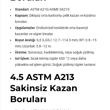
Standart
: ASTM A210/ASME SA210
Kapsam
: Dikişsiz orta karbonlu çelik kazan ve kızdırıcı
boruları.
Uygulamalar
: Endüstriyel tesislerde orta basınçlı
kazanlar ve süper binalar.
Boyut Aralığı
: İLE İLGİLİ: 12.7–114.3 mm; WT: 0.8–15
mm; Uzunluk: 5.8–12 m.
Üretme
: Sorunsuz, haddelenmiş, veya soğuk çizilmiş.
Isıl İşlem
: Sıcak bitmiş tüpler 650 ° C veya daha
yüksekte ısıl işlem görür; Soğuk çizilmiş tüpler tavlanır.
4.5 ASTM A213
Sakinsiz Kazan
Boruları