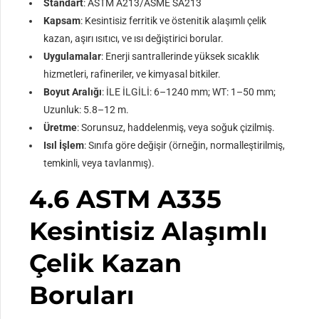
Standart
: ASTM A213/ASME SA213
Kapsam
: Kesintisiz ferritik ve östenitik alaşımlı çelik
kazan, aşırı ısıtıcı, ve ısı değiştirici borular.
Uygulamalar
: Enerji santrallerinde yüksek sıcaklık
hizmetleri, rafineriler, ve kimyasal bitkiler.
Boyut Aralığı
: İLE İLGİLİ: 6–1240 mm; WT: 1–50 mm;
Uzunluk: 5.8–12 m.
Üretme
: Sorunsuz, haddelenmiş, veya soğuk çizilmiş.
Isıl İşlem
: Sınıfa göre değişir (örneğin, normalleştirilmiş,
temkinli, veya tavlanmış).
4.6 ASTM A335
Kesintisiz Alaşımlı
Çelik Kazan
Boruları