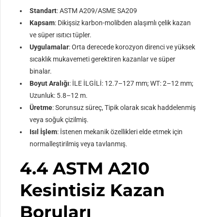
Standart
: ASTM A209/ASME SA209
Kapsam
: Dikişsiz karbon-molibden alaşımlı çelik kazan
ve süper ısıtıcı tüpler.
Uygulamalar
: Orta derecede korozyon direnci ve yüksek
sıcaklık mukavemeti gerektiren kazanlar ve süper
binalar.
Boyut Aralığı
: İLE İLGİLİ: 12.7–127 mm; WT: 2–12 mm;
Uzunluk: 5.8–12 m.
Üretme
: Sorunsuz süreç, Tipik olarak sıcak haddelenmiş
veya soğuk çizilmiş.
Isıl İşlem
: İstenen mekanik özellikleri elde etmek için
normalleştirilmiş veya tavlanmış.
4.4 ASTM A210
Kesintisiz Kazan
Boruları