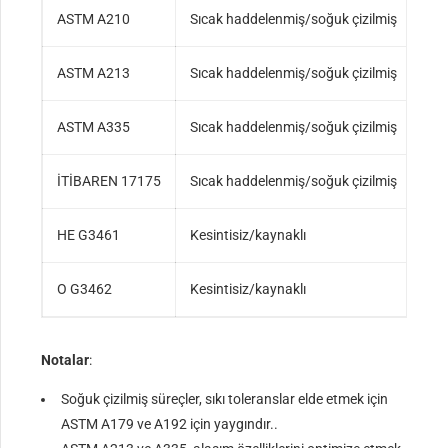
ASTM A210
Sıcak haddelenmiş/soğuk çizilmiş
Sıc
ASTM A213
Sıcak haddelenmiş/soğuk çizilmiş
Nor
ASTM A335
Sıcak haddelenmiş/soğuk çizilmiş
Nor
İTİBAREN 17175
Sıcak haddelenmiş/soğuk çizilmiş
Nor
HE G3461
Kesintisiz/kaynaklı
Tav
O G3462
Kesintisiz/kaynaklı
Nor
Notalar
:
Soğuk çizilmiş süreçler, sıkı toleranslar elde etmek için
ASTM A179 ve A192 için yaygındır..