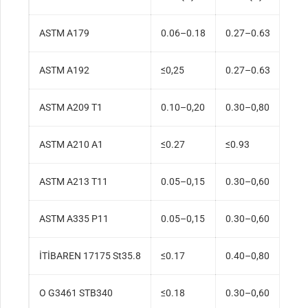
ASTM A179
0.06–0.18
0.27–0.63
≤0,
ASTM A192
≤0,25
0.27–0.63
≤0,
ASTM A209 T1
0.10–0,20
0.30–0,80
≤0.
ASTM A210 A1
≤0.27
≤0.93
≤0,
ASTM A213 T11
0.05–0,15
0.30–0,60
≤0.
ASTM A335 P11
0.05–0,15
0.30–0,60
≤0.
İTİBAREN 17175 St35.8
≤0.17
0.40–0,80
≤0,
O G3461 STB340
≤0.18
0.30–0,60
≤0,