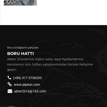
Boru & Bağlantı parçaları
BORU HATTI
Abter Ürünlerine ilişkin satış veya fiyatlandırma
sorularınız için, lütfen satışlarımızdan biriyle iletişime
geçin.
(+86) 317 3736333
www.pipeun.com
abter2016@163.com
yerler