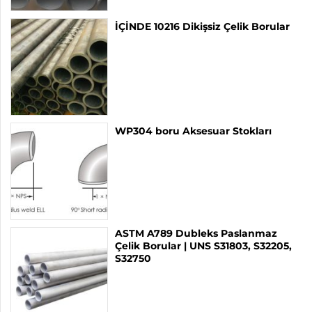
İÇİNDE 10216 Dikişsiz Çelik Borular
WP304 boru Aksesuar Stokları
ASTM A789 Dubleks Paslanmaz
Çelik Borular | UNS S31803, S32205,
S32750