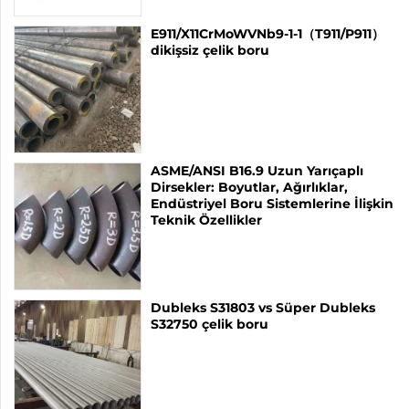
E911/X11CrMoWVNb9-1-1（T911/P911）
dikişsiz çelik boru
ASME/ANSI B16.9 Uzun Yarıçaplı
Dirsekler: Boyutlar, Ağırlıklar,
Endüstriyel Boru Sistemlerine İlişkin
Teknik Özellikler
Dubleks S31803 vs Süper Dubleks
S32750 çelik boru