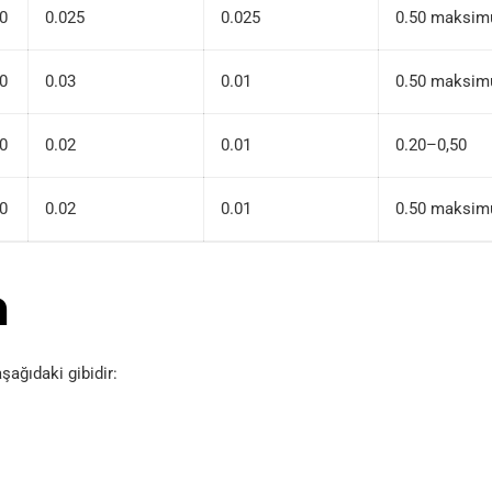
60
0.025
0.025
0.50 maksi
60
0.03
0.01
0.50 maksi
60
0.02
0.01
0.20–0,50
60
0.02
0.01
0.50 maksi
m
şağıdaki gibidir: