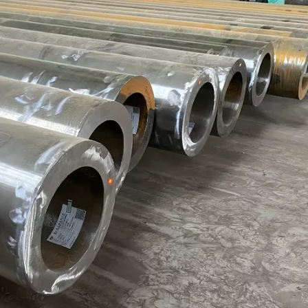
ASTM A519 Çelik Boru
2LPE / 2LPP Kaplamalı
Boru
ASTM A213 Çelik Boru
Galvanizli Çelik Boru
ASTM A369 Alaşımlı
Çelik Boru
Epoksi İç Kaplama
Boruları
ASTM A250 Alaşımlı
Çelik Boru
PTFE Kaplı Boru ve Ek
Parçaları
ASTM A556 Alaşımlı
Çelik Boru
A209 Çelik Kazan
Borusu