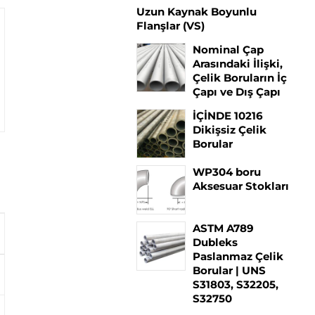
Uzun Kaynak Boyunlu
Flanşlar (VS)
Nominal Çap
Arasındaki İlişki,
Çelik Boruların İç
Çapı ve Dış Çapı
İÇİNDE 10216
Dikişsiz Çelik
Borular
WP304 boru
Aksesuar Stokları
ASTM A789
Dubleks
Paslanmaz Çelik
Borular | UNS
Krom
Molibden
S31803, S32205,
S32750
–
0.44–0,65