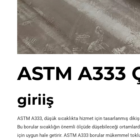
İÇİNDE 10219 Kaynaklı
boru
ASTM A333 Ç
giriiş
ASTM A333, düşük sıcaklıkta hizmet için tasarlanmış dikişsi
Bu borular sıcaklığın önemli ölçüde düşebileceği ortamlarda
için uygun hale getirir. ASTM A333 borular mükemmel toklukla