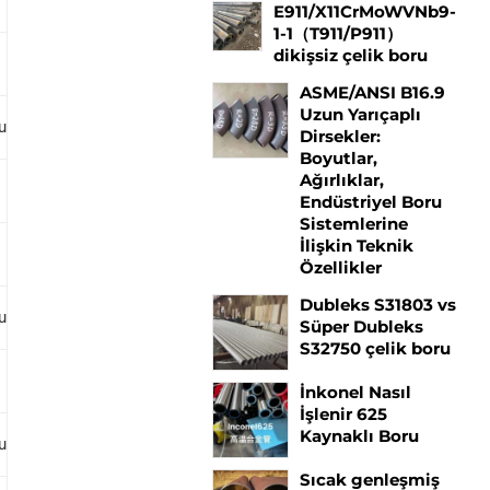
E911/X11CrMoWVNb9-
1-1（T911/P911）
dikişsiz çelik boru
0.50–0,81
0.44–0,65
ASME/ANSI B16.9
Uzun Yarıçaplı
mum
4.00–6.00
0.44–0,65
Dirsekler:
Boyutlar,
Ağırlıklar,
8.00–10.00
0.90–1.10
Endüstriyel Boru
Sistemlerine
İlişkin Teknik
1.00–1.50
0.44–0,65
Özellikler
Dubleks S31803 vs
mum
0.80–1,25
0.44–0,65
Süper Dubleks
S32750 çelik boru
–
0.44–0,65
İnkonel Nasıl
İşlenir 625
Kaynaklı Boru
mum
2.65–3.35
0.80–1.06
Sıcak genleşmiş