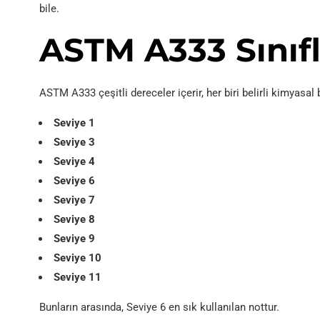
bile.
ASTM A333 Sınıfl
ASTM A333 çeşitli dereceler içerir, her biri belirli kimyasal
Seviye 1
Seviye 3
Seviye 4
Seviye 6
Seviye 7
Seviye 8
Seviye 9
Seviye 10
Seviye 11
Bunların arasında, Seviye 6 en sık kullanılan nottur.