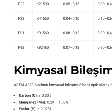
P22
K21590
0.05–0,15
0.30–0,
P23
K41650
0.04–0,10
0.10–0,
P91
K91560
0.08–0,12
0.30–0,
P92
K92460
0.07–0,13
0.30–0,
Kimyasal Bileşi
ASTM A333 Sınıfının kimyasal bileşimi 6 boru tipik olarak a
Karbon (C)
: ≤ 0.30%
Manganez (Mn)
: 0.29 – 1.06%
Fosfor (P)
: ≤ 0.025%