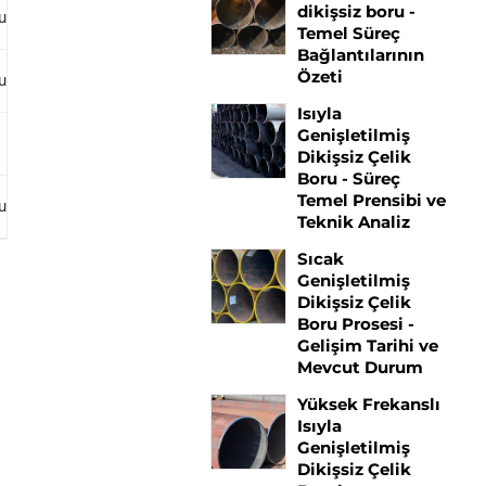
dikişsiz boru -
mum
1.90–2.60
0.87–1.13
Temel Süreç
Bağlantılarının
Özeti
mum
1.90–2.60
0.05–0,30
Isıyla
Genişletilmiş
8.00–9.50
0.85–1,05
Dikişsiz Çelik
Boru - Süreç
Temel Prensibi ve
mum
8.50–9.50
0.30–0,60
Teknik Analiz
Sıcak
Genişletilmiş
Dikişsiz Çelik
Boru Prosesi -
Gelişim Tarihi ve
Mevcut Durum
Yüksek Frekanslı
Isıyla
Genişletilmiş
Dikişsiz Çelik