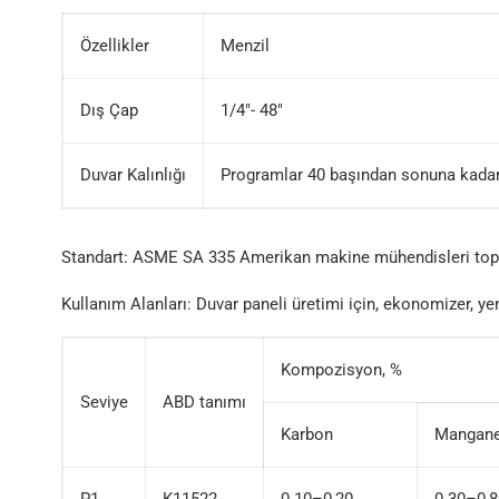
Özellikler
Menzil
Dış Çap
1/4″- 48″
Duvar Kalınlığı
Programlar 40 başından sonuna kadar
Standart: ASME SA 335 Amerikan makine mühendisleri to
Kullanım Alanları: Duvar paneli üretimi için, ekonomizer, yeni
Kompozisyon, %
Seviye
ABD tanımı
Karbon
Mangan
P1
K11522
0.10–0,20
0.30–0,