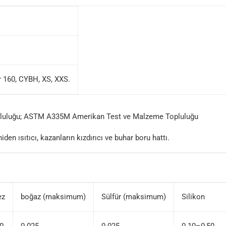
 160, CYBH, XS, XXS.
pluluğu; ASTM A335M Amerikan Test ve Malzeme Topluluğu
den ısıtıcı, kazanların kızdırıcı ve buhar boru hattı.
ez
boğaz (maksimum)
Sülfür (maksimum)
Silikon
80
0.025
0.025
0.10–0,50