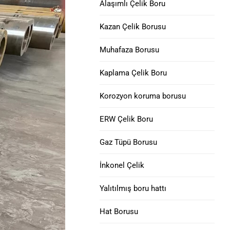
Alaşımlı Çelik Boru
Eksantrik
Nikel 690 Alaşımlı Çelik
API 5DP Ağır Matkap
Kazan Çelik Borusu
Borular
Boru Bükme : karbon çeliği, alaşımlı
Muhafaza Borusu
çelik ve paslanmaz çelik
Matkap Yaka | Kaygan &
INCONEL alaşımı 718
Sarmal
Kaplama Çelik Boru
çelik boru
H40 sekizlik muhafaza
Korozyon koruma borusu
Nikel Alaşımı 825 Çelik
borusu
Boru
ERW Çelik Boru
J55 MUHAFAZA & BORU
Nikel 800, 800H, 800HT
Gaz Tüpü Borusu
Alaşımlı Boru
K55 Muhafaza Borusu
İnkonel Çelik
Alaşımlı HX Çelik Boru
Q125 Muhafaza Borusu
Yalıtılmış boru hattı
Nikel Alaşımı 52 Çelik
P110 Muhafaza Borusu
Hat Borusu
Boru