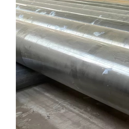
ASTM A519 Dikişsiz Mekanik Boru
LSAW Çelik Boru
Yüksek Basınçlı Silindir
Boruları
SAWL Çelik Boru
Gaz Tüpü Dikişsiz Boru
LSAW çelik borular
SAWH Çelik Boru
SSAW Çelik Boru
DSAW Boru
Spiral Kaynaklı Boru
A53 LSAW Çelik Boru
A252 Çelik Boru