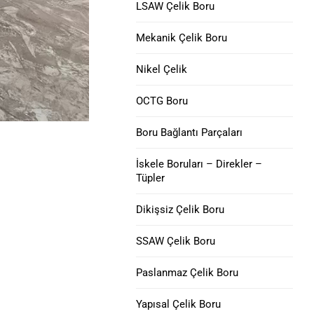
V150 Muhafaza Borusu
LSAW Çelik Boru
Nikel 200 Çelik Boru
Mekanik Çelik Boru
C90 Muhafaza Borusu
Nikel 201 Çelik Boru
Nikel Çelik
M65 MUHAFAZA
Alaşım L-605 Çelik Boru
BORUSU
OCTG Boru
Boru Muhafaza Kaplini
Boru Bağlantı Parçaları
Muhafaza Yavru
İskele Boruları – Direkler –
Tüpler
Eklemleri
Dikişsiz Çelik Boru
SSAW Çelik Boru
Paslanmaz Çelik Boru
r
Yapısal Çelik Boru