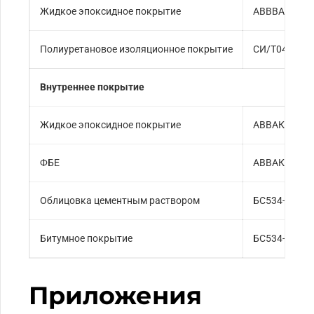
Жидкое эпоксидное покрытие
АВВВА C210-
Полиуретановое изоляционное покрытие
СИ/Т0415-19
Внутреннее покрытие
Жидкое эпоксидное покрытие
АВВАК210-2
ФБЕ
АВВАК213-2
Облицовка цементным раствором
БС534-1990,
Битумное покрытие
БС534-1990
Приложения