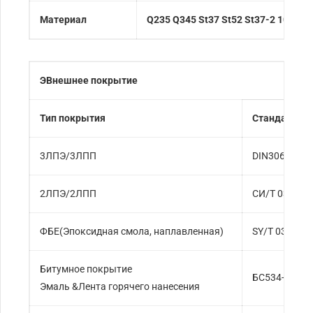
Материал
Q235 Q345 St37 St52 St37-2 10# 20
Э
Внешнее покрытие
Тип покрытия
Стандарт по
3ЛПЭ/3ЛПП
DIN30670-199
2ЛПЭ/2ЛПП
СИ/Т 0315-2
ФБЕ(Эпоксидная смола, наплавленная)
SY/T 0315-20
Битумное покрытие
БС534-1990,
Эмаль &Лента горячего нанесения