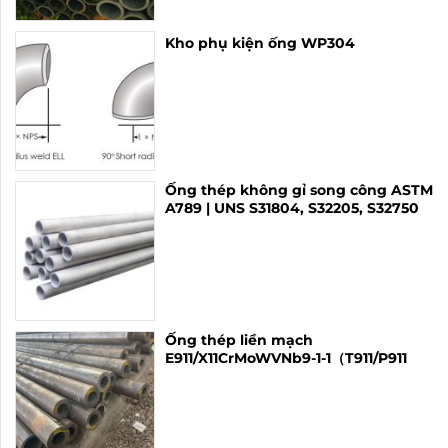
Kho phụ kiện ống WP304
Ống thép không gỉ song công ASTM
A789 | UNS S31804, S32205, S32750
Ống thép liền mạch
E911/X11CrMoWVNb9-1-1（T911/P911