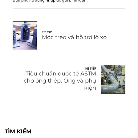
Bạn phải là
đăng nhập
để gửi bình luận.
TRƯỚC
Móc treo và hỗ trợ lò xo
KẾ TIẾP
Tiêu chuẩn quốc tế ASTM
cho ống thép, Ống và phụ
kiện
TÌM KIẾM