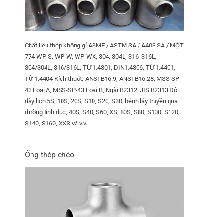
Chất liệu thép không gỉ ASME / ASTM SA / A403 SA / MỘT
774 WP-S, WP-W, WP-WX, 304, 304L, 316, 316L,
304/304L, 316/316L, TỪ 1.4301, DIN1.4306, TỪ 1.4401,
TỪ 1.4404 Kích thước ANSI B16.9, ANSI B16.28, MSS-SP-
43 Loại A, MSS-SP-43 Loại B, Ngài B2312, JIS B2313 Độ
dày lịch 5S, 10S, 20S, S10, S20, S30, bệnh lây truyền qua
đường tình dục, 40S, S40, S60, XS, 80S, S80, S100, S120,
S140, S160, XXS và v.v..
Ống thép chéo