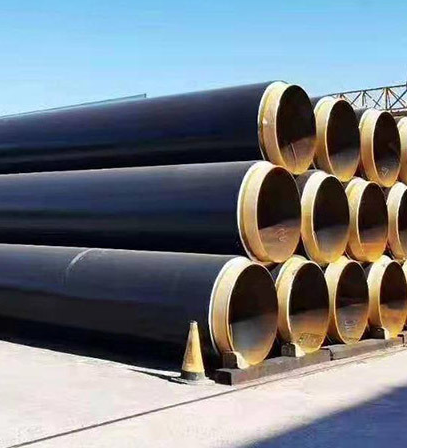
2LPE / 2Ống tráng LPP
Ống thép ASTM A519
Ống thép mạ kẽm
Ống thép ASTM A213
Ống sơn bên trong
Ống thép hợp kim
Epoxy
ASTM A369
Ống và phụ kiện lót
Ống thép hợp kim
PTFE
ASTM A250
Ống thép hợp kim
ASTM A556
Ống nồi hơi thép A209