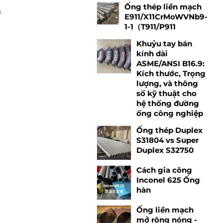
Ống thép liền mạch
c
E911/X11CrMoWVNb9-
1-1（T911/P911
Khuỷu tay bán
kính dài
ASME/ANSI B16.9:
Kích thước, Trọng
lượng, và thông
số kỹ thuật cho
hệ thống đường
ống công nghiệp
Ống thép Duplex
S31804 vs Super
Duplex S32750
.
Cách gia công
Inconel 625 Ống
°
hàn
Ống liền mạch
mở rộng nóng -