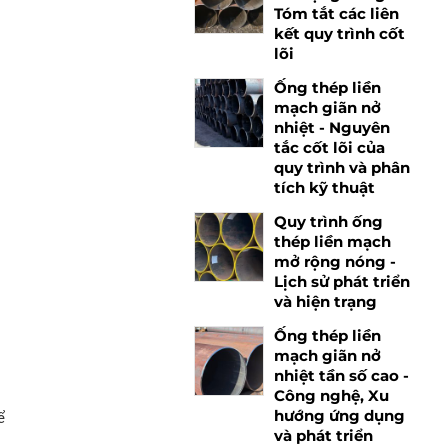
Tóm tắt các liên
kết quy trình cốt
lõi
Ống thép liền
mạch giãn nở
nhiệt - Nguyên
tắc cốt lõi của
quy trình và phân
tích kỹ thuật
Quy trình ống
thép liền mạch
mở rộng nóng -
Lịch sử phát triển
và hiện trạng
Ống thép liền
mạch giãn nở
nhiệt tần số cao -
Công nghệ, Xu
hướng ứng dụng
ể
và phát triển