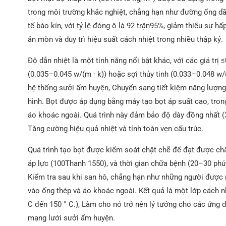
trong môi trường khắc nghiệt, chẳng hạn như đường ống dầu 
tế bào kín, với tỷ lệ đóng ô là 92 trận95%, giảm thiểu sự 
ăn mòn và duy trì hiệu suất cách nhiệt trong nhiều thập kỷ.
Độ dẫn nhiệt là một tính năng nổi bật khác, với các giá trị 
(0.035–0.045 w/(m · k)) hoặc sợi thủy tinh (0.033–0.048 w/
hệ thống sưởi ấm huyện, Chuyển sang tiết kiệm năng lượn
hình. Bọt được áp dụng bằng máy tạo bọt áp suất cao, tro
áo khoác ngoài. Quá trình này đảm bảo độ dày đồng nhất 
Tăng cường hiệu quả nhiệt và tính toàn vẹn cấu trúc.
Quá trình tạo bọt được kiểm soát chặt chẽ để đạt được chấ
áp lực (100Thanh 1550), và thời gian chữa bệnh (20–30 phút
Kiểm tra sau khi san hô, chẳng hạn như những người được 
vào ống thép và áo khoác ngoài. Kết quả là một lớp cách nh
C đến 150 ° C.), Làm cho nó trở nên lý tưởng cho các ứng
mạng lưới sưởi ấm huyện.