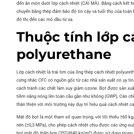
đến ăn mòn dưới lớp cách nhiệt (CÁI MÀ). Bằng cách kết hợ
chuyển bằng thép đảm bảo độ tin cậy và tuổi thọ của toàn
đô thị đến các mỏ dầu từ xa.
Thuộc tính lớp c
polyurethane
Lớp cách nhiệt là trái tim của ống thép cách nhiệt polyure
cứng nhắc CFC có nguồn gốc từ các nhà sản xuất có uy tí
cách tránh các chất làm suy giảm ozone. Bọt được sản xuấ
tiềm năng nóng lên toàn cầu gần như không (GWP), Căn ch
thân thiện với môi trường này duy trì hiệu quả cách nhiệt 
Mật độ bọt là một tham số quan trọng, với tối thiểu ≥60 
nén (≥0,3 MPa), cho phép cách nhiệt chịu được các ứng suấ
bọt mật độ thấp hơn (35Tiết40 kg/m³) được sử dụng trong 