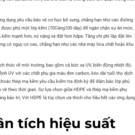
ứng dụng yêu cầu bảo vệ cơ học bổ sung, chẳng hạn như các đường
hép được phủ một lớp kẽm (70Càng100 dày) để ngăn chặn sự ăn mòn,
kẽm mạnh hơn, nó nặng và đắt hơn hdpe, Tăng chi phí lắp đặt lên
ường có nguy cơ cao, chẳng hạn như các nhà máy hóa chất hoặc khu
ch thức về môi trường, bao gồm cả bức xạ UV, biến động nhiệt độ,
nh UV với các chất phụ gia màu đen carbon, kéo dài tuổi thọ dịch
 khoác thép mạ kẽm yêu cầu kiểm tra định kỳ để đảm bảo lớp phủ
o vệ theo thời gian. Sự lựa chọn giữa HDPE và thép mạ kẽm phụ
năng bảo trì, Với HDPE là tùy chọn ưa thích cho hầu hết các ứng dụn
n tích hiệu suất