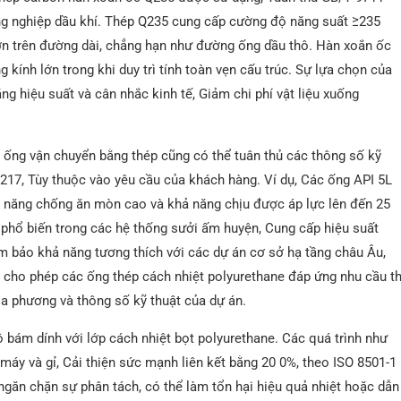
ng nghiệp dầu khí. Thép Q235 cung cấp cường độ năng suất ≥235
ớn trên đường dài, chẳng hạn như đường ống dầu thô. Hàn xoắn ốc
kính lớn trong khi duy trì tính toàn vẹn cấu trúc. Sự lựa chọn của
 hiệu suất và cân nhắc kinh tế, Giảm chi phí vật liệu xuống
 Vì ống vận chuyển bằng thép cũng có thể tuân thủ các thông số kỹ
17, Tùy thuộc vào yêu cầu của khách hàng. Ví dụ, Các ống API 5L
ả năng chống ăn mòn cao và khả năng chịu được áp lực lên đến 25
phổ biến trong các hệ thống sưởi ấm huyện, Cung cấp hiệu suất
ảm bảo khả năng tương thích với các dự án cơ sở hạ tầng châu Âu,
 cho phép các ống thép cách nhiệt polyurethane đáp ứng nhu cầu th
a phương và thông số kỹ thuật của dự án.
bám dính với lớp cách nhiệt bọt polyurethane. Các quá trình như
áy và gỉ, Cải thiện sức mạnh liên kết bằng 20 0%, theo ISO 8501-1
 ngăn chặn sự phân tách, có thể làm tổn hại hiệu quả nhiệt hoặc dẫn