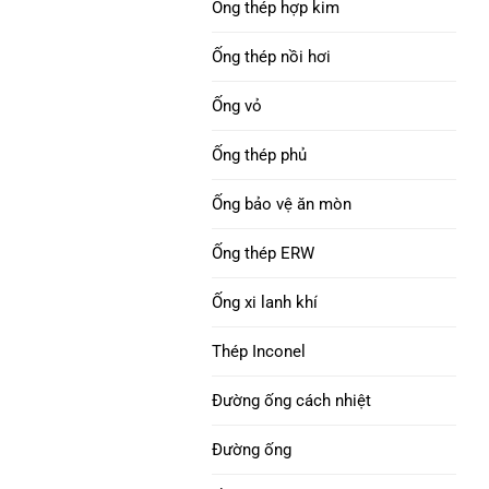
Ống thép hợp kim
API 5DP
uốn ống : thép cacbon, thép hợp kim và
Niken 690 Ống thép
thép không gỉ
Ống thép nồi hơi
hợp kim
Cổ khoan | Trơn tru &
Ống vỏ
xoắn ốc
Hợp kim INCONEL 718
Ống thép phủ
ống thép
Ống vỏ H40 octg
Ống bảo vệ ăn mòn
Hợp kim niken 825 Ống
VỎ J55 & ỐNG
thép
Ống thép ERW
Ống vỏ K55
Niken 800, 800H,
Ống xi lanh khí
800Ống hợp kim HT
Ống vỏ Q125
Thép Inconel
Ống thép hợp kim HX
Ống vỏ P110
Đường ống cách nhiệt
Hợp kim niken 52 Ống
Ống vỏ V150
Đường ống
thép