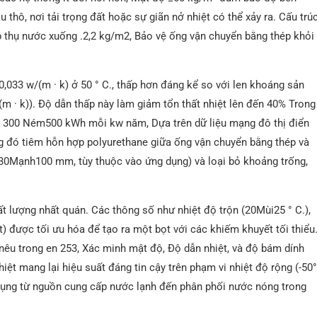
thô, nơi tải trọng đất hoặc sự giãn nở nhiệt có thể xảy ra. Cấu trú
hấp thụ nước xuống .2,2 kg/m2, Bảo vệ ống vận chuyển bằng thép khỏi
≤0,033 w/(m · k) ở 50 ° C., thấp hơn đáng kể so với len khoáng sản
(m · k)). Độ dẫn thấp này làm giảm tổn thất nhiệt lên đến 40% Trong
g 300 Ném500 kWh mỗi kw năm, Dựa trên dữ liệu mạng đô thị điển
ng đó tiêm hỗn hợp polyurethane giữa ống vận chuyển bằng thép và
(30Mạnh100 mm, tùy thuộc vào ứng dụng) và loại bỏ khoảng trống,
t lượng nhất quán. Các thông số như nhiệt độ trộn (20Mùi25 ° C.),
) được tối ưu hóa để tạo ra một bọt với các khiếm khuyết tối thiểu
nêu trong en 253, Xác minh mật độ, Độ dẫn nhiệt, và độ bám dính
iệt mang lại hiệu suất đáng tin cậy trên phạm vi nhiệt độ rộng (-50
 dụng từ nguồn cung cấp nước lạnh đến phân phối nước nóng trong