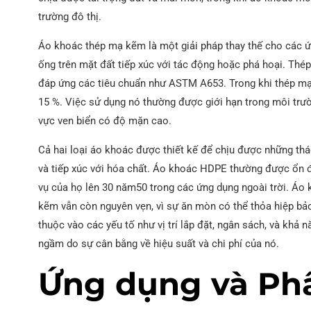
trường đô thị.
Áo khoác thép mạ kẽm là một giải pháp thay thế cho các 
ống trên mặt đất tiếp xúc với tác động hoặc phá hoại. T
đáp ứng các tiêu chuẩn như ASTM A653. Trong khi thép mạ 
15 %. Việc sử dụng nó thường được giới hạn trong môi tr
vực ven biển có độ mặn cao.
Cả hai loại áo khoác được thiết kế để chịu được những thá
và tiếp xúc với hóa chất. Áo khoác HDPE thường được ổn đị
vụ của họ lên 30 năm50 trong các ứng dụng ngoài trời. Áo
kẽm vẫn còn nguyên vẹn, vì sự ăn mòn có thể thỏa hiệp bả
thuộc vào các yếu tố như vị trí lắp đặt, ngân sách, và khả 
ngầm do sự cân bằng về hiệu suất và chi phí của nó.
Ứng dụng và Phâ