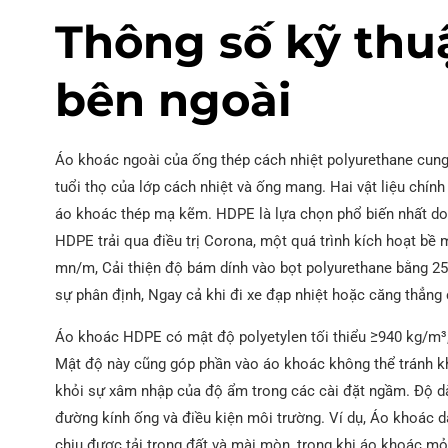
Thông số kỹ thu
bên ngoài
Áo khoác ngoài của ống thép cách nhiệt polyurethane cung
tuổi thọ của lớp cách nhiệt và ống mang. Hai vật liệu ch
áo khoác thép mạ kẽm. HDPE là lựa chọn phổ biến nhất do k
HDPE trải qua điều trị Corona, một quá trình kích hoạt b
mn/m, Cải thiện độ bám dính vào bọt polyurethane bằng 2
sự phân định, Ngay cả khi đi xe đạp nhiệt hoặc căng thẳng
Áo khoác HDPE có mật độ polyetylen tối thiểu ≥940 kg/m³
Mật độ này cũng góp phần vào áo khoác không thể tránh khỏ
khỏi sự xâm nhập của độ ẩm trong các cài đặt ngầm. Độ d
đường kính ống và điều kiện môi trường. Ví dụ, Áo khoác
chịu được tải trọng đất và mài mòn, trong khi áo khoác 