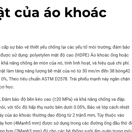
ật của áo khoác
 cấp sự bảo vệ thiết yếu chống lại các yếu tố môi trường, đảm bảo
ính được sử dụng: polyetylen mật độ cao (HDPE) Áo khoác ống hoặc
hả năng chống ăn mòn của nó, tính linh hoạt, và hiệu quả chi phí.
ề mặt làm tăng năng lượng bề mặt của nó từ 30 mn/m đến 38 bóng42
5 0%, Theo tiêu chuẩn ASTM D2578. Trái phiếu mạnh này ngăn chặn
 cơ học.
, Đảm bảo độ bền kéo cao (≥20 MPa) và khả năng chống va đập.
i, với tốc độ hấp thụ nước bên dưới 0.05%, Bảo vệ lớp cách nhiệt
ày của áo khoác thường dao động từ 2 trận5 mm, Tùy thuộc vào
 dày hơn (4Mạnh5 mm) được sử dụng trong các đường ống dầu thô đ
mỏng hơn (2Mạnh3 mm) đủ cho các hệ thống sưởi ấm quận trong môi