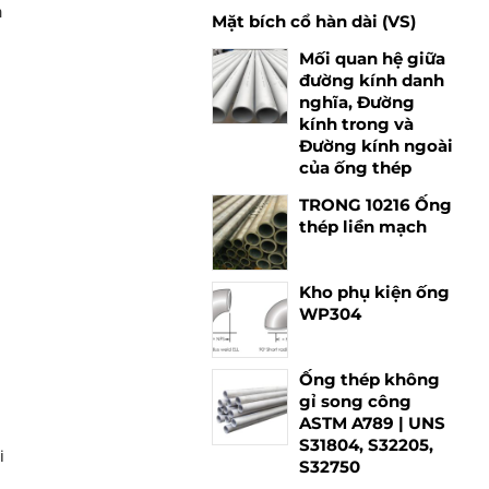
n
Mặt bích cổ hàn dài (VS)
Mối quan hệ giữa
đường kính danh
nghĩa, Đường
kính trong và
Đường kính ngoài
của ống thép
TRONG 10216 Ống
thép liền mạch
Kho phụ kiện ống
WP304
Ống thép không
gỉ song công
ASTM A789 | UNS
S31804, S32205,
i
S32750