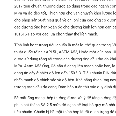
2017 tiêu chuẩn, thường được áp dụng trong các ngành cô
MPa và độ dẻo tốt, Thích hợp cho vận chuyển khối lượng l
cho phép sản xuất hiệu quả về chi phí của các ống có đường 
các đường ống hàn xoắn ốc cho đường kính lớn hơn cân bằng
101515% so với các lựa chọn thay thế liền mạch.
Tính linh hoạt trong tiêu chuẩn là một lợi thế quan trọng,
thuật quốc tế như API 5L, ASTM A53, Hoặc một của bạn 102
được sử dụng rộng rãi trong các đường ống dầu thô do kh
MPa. Astm A53 Ống, Có sẵn ở dạng liền mạch hoặc hàn, là 
đáng tin cậy ở nhiệt độ lên đến 150 ° C. Tiêu chuẩn DIN đ
nhấn mạnh độ chính xác và độ bền. Khả năng thích ứng này
trường toàn cầu đa dạng, Đảm bảo tuân thủ các quy định đị
Bề mặt ống mang thép thường được xử lý để tăng cường độ 
phun cát thành SA 2.5 mức độ sạch sẽ loại bỏ quy mô nhà m
tiêu chuẩn. Chuẩn bị bề mặt thích hợp là rất quan trọng để