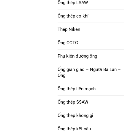
Ống vỏ C90
Ống thép LSAW
Niken 200 Ống thép
Ống thép cơ khí
ỐNG VỎ M65
Niken 201 Ống thép
Thép Niken
Khớp nối vỏ ống
Ống thép hợp kim L-605
Ống OCTG
Vỏ khớp nối con chó
con
Phụ kiện đường ống
Ống giàn giáo – Người Ba Lan –
Ống
Ống thép liền mạch
Ống thép SSAW
Ống thép không gỉ
Ống thép kết cấu