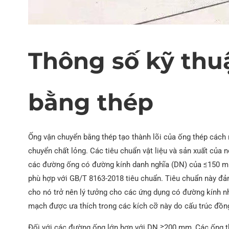
Ống thép A252
TRONG 10219 Ống hàn
Thông số kỹ thu
bằng thép
Ống vận chuyển bằng thép tạo thành lõi của ống thép cách
chuyển chất lỏng. Các tiêu chuẩn vật liệu và sản xuất củ
các đường ống có đường kính danh nghĩa (DN) của ≤150 m
phù hợp với GB/T 8163-2018 tiêu chuẩn. Tiêu chuẩn này đả
cho nó trở nên lý tưởng cho các ứng dụng có đường kính n
mạch được ưa thích trong các kích cỡ này do cấu trúc đồng 
Đối với các đường ống lớn hơn với DN ≥200 mm, Các ống t