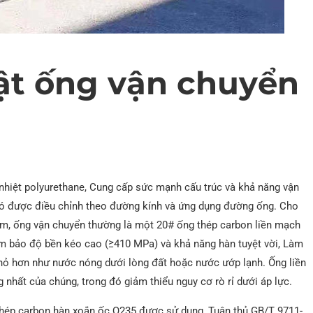
ật ống vận chuyển
 nhiệt polyurethane, Cung cấp sức mạnh cấu trúc và khả năng vận
a nó được điều chỉnh theo đường kính và ứng dụng đường ống. Cho
m, ống vận chuyển thường là một 20# ống thép carbon liền mạch
m bảo độ bền kéo cao (≥410 MPa) và khả năng hàn tuyệt vời, Làm
hỏ hơn như nước nóng dưới lòng đất hoặc nước ướp lạnh. Ống liền
nhất của chúng, trong đó giảm thiểu nguy cơ rò rỉ dưới áp lực.
hép carbon hàn xoắn ốc Q235 được sử dụng, Tuân thủ GB/T 9711-