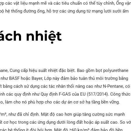
p các vật liệu mạnh mẽ và các tiêu chuẩn có thể tùy chỉnh, Ống vậ
 bộ hệ thống đường ống, hỗ trợ các ứng dụng từ mạng lưới sưởi ấm
ách nhiệt
thane, Cung cấp hiệu suất nhiệt đặc biệt. Bao gồm bọt polyurethane
n như BASF hoặc Bayer, Lớp này đảm bảo tuân thủ môi trường bằng
t bằng cách sử dụng các tác nhân thổi nâng cao như N-Pentane, có
ỉnh các quy định như Quy định F-GAS của EU (517/2014). Công thức
cao, làm cho nó phù hợp cho các dự án cơ sở hạ tầng bền vững.
kg/m³, như đã chỉ định. Mật độ cao hơn giúp tăng cường sức mạnh
t cơ học trong các ứng dụng dưới lòng đất hoặc áp suất cao. So vớ
các hệ thống ít đòi hỏi hơn, Mật độ ≥60 kg/m³ đảm bảo độ bền