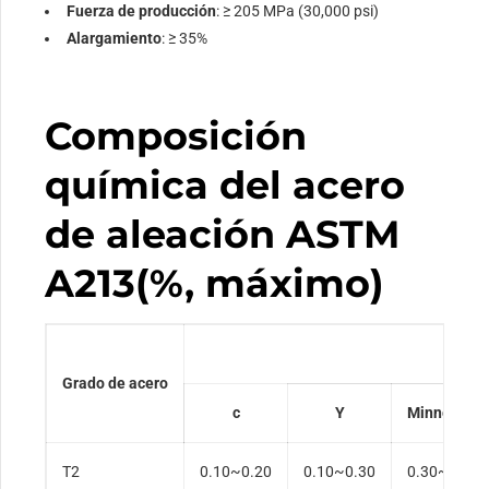
Fuerza de producción
: ≥ 205 MPa (30,000 psi)
Alargamiento
: ≥ 35%
Composición
química del acero
de aleación ASTM
A213(%, máximo)
Grado de acero
c
Y
Minnesota
T2
0.10~0.20
0.10~0.30
0.30~0,61