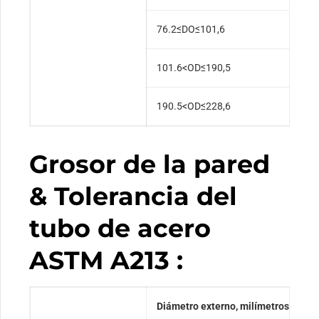
76.2≤DO≤101,6
±
101.6<OD≤190,5
+
190.5<OD≤228,6
+
Grosor de la pared
& Tolerancia del
tubo de acero
ASTM A213 :
Diámetro externo, milímetros
T