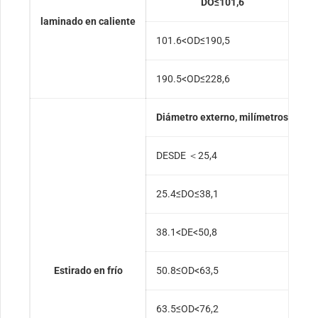
DO≤101,6
laminado en caliente
101.6<OD≤190,5
+
190.5<OD≤228,6
+
Diámetro externo, milímetros
T
DESDE ＜25,4
±
25.4≤DO≤38,1
±
38.1<DE<50,8
±
Estirado en frío
50.8≤OD<63,5
±
63.5≤OD<76,2
±