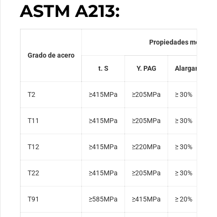
ASTM A213:
Propiedades mecánic
Grado de acero
t. S
Y. PAG
Alargamient
T2
≥415MPa
≥205MPa
≥ 30%
T11
≥415MPa
≥205MPa
≥ 30%
T12
≥415MPa
≥220MPa
≥ 30%
T22
≥415MPa
≥205MPa
≥ 30%
T91
≥585MPa
≥415MPa
≥ 20%