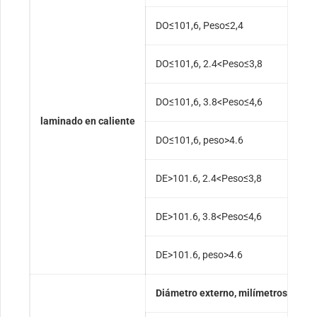
DO≤101,6, Peso≤2,4
+
DO≤101,6, 2.4<Peso≤3,8
+
DO≤101,6, 3.8<Peso≤4,6
+
laminado en caliente
DO≤101,6, peso>4.6
+
DE>101.6, 2.4<Peso≤3,8
+
DE>101.6, 3.8<Peso≤4,6
+
DE>101.6, peso>4.6
+
Diámetro externo, milímetros
T