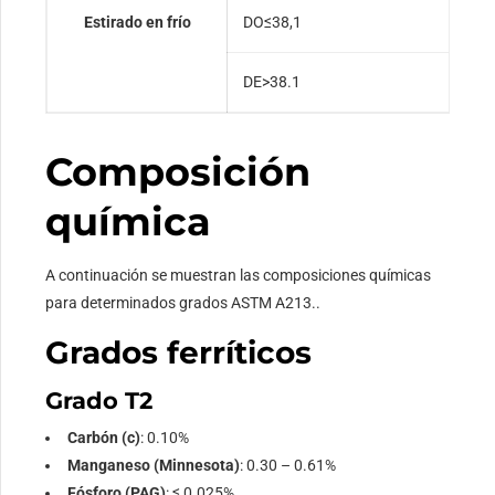
Estirado en frío
DO≤38,1
+
DE>38.1
+
Composición
química
A continuación se muestran las composiciones químicas
para determinados grados ASTM A213..
Grados ferríticos
Grado T2
Carbón (c)
: 0.10%
Manganeso (Minnesota)
: 0.30 – 0.61%
Fósforo (PAG)
: ≤ 0.025%