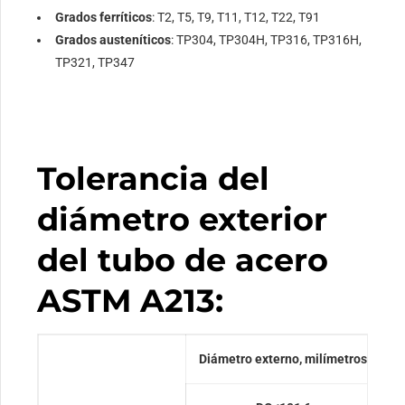
Grados ferríticos
: T2, T5, T9, T11, T12, T22, T91
Grados austeníticos
: TP304, TP304H, TP316, TP316H,
TP321, TP347
Tolerancia del
diámetro exterior
del tubo de acero
ASTM A213:
Diámetro externo, milímetros
T