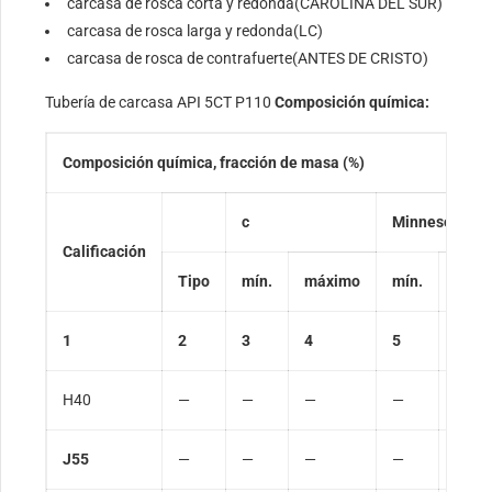
carcasa de rosca corta y redonda(CAROLINA DEL SUR)
carcasa de rosca larga y redonda(LC)
carcasa de rosca de contrafuerte(ANTES DE CRISTO)
Tubería de carcasa API 5CT P110
Composición química:
Composición química, fracción de masa (%)
c
Minnesota
Calificación
Tipo
mín.
máximo
mín.
máx
1
2
3
4
5
6
H40
—
—
—
—
—
J55
—
—
—
—
—