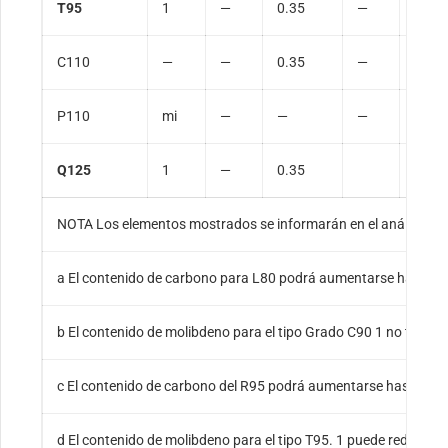
T95
1
—
0.35
—
1.2
C110
—
—
0.35
—
1.2
P110
mi
—
—
—
—
Q125
1
—
0.35
1.35
NOTA Los elementos mostrados se informarán en el análisis del
a El contenido de carbono para L80 podrá aumentarse hasta 0.5
b El contenido de molibdeno para el tipo Grado C90 1 no tiene t
c El contenido de carbono del R95 podrá aumentarse hasta 0.55 
d El contenido de molibdeno para el tipo T95. 1 puede reducirse