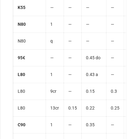
K55
—
—
—
—
—
N80
1
—
—
—
—
N80
q
—
—
—
—
95€
—
—
0.45 do
—
1.9
L80
1
—
0.43 a
—
1.9
L80
9cr
—
0.15
0.3
0.6
L80
13cr
0.15
0.22
0.25
1
C90
1
—
0.35
—
1.2