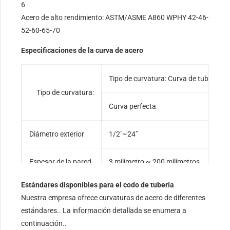
6
Acero de alto rendimiento: ASTM/ASME A860 WPHY 42-46-
52-60-65-70
Especificaciones de la curva de acero
Tipo de curvatura: Curva de tubería, C
Tipo de curvatura:
Curva perfecta
C
Diámetro exterior
1/2″~24″
4
Espesor de la pared
3 milímetro ~ 200 milímetros
Estándares disponibles para el codo de tubería
Radio de curvatura
R=2,5D/3D/4D/5D/6D/7D/8D/9D/10
Nuestra empresa ofrece curvaturas de acero de diferentes
estándares.. La información detallada se enumera a
Ángulo
15/30/45/60/90/135/180 grados
continuación..