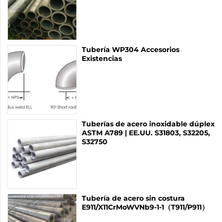
Tubería WP304 Accesorios
Existencias
Tuberías de acero inoxidable dúplex
ASTM A789 | EE.UU. S31803, S32205,
S32750
Tubería de acero sin costura
E911/X11CrMoWVNb9-1-1（T911/P911）