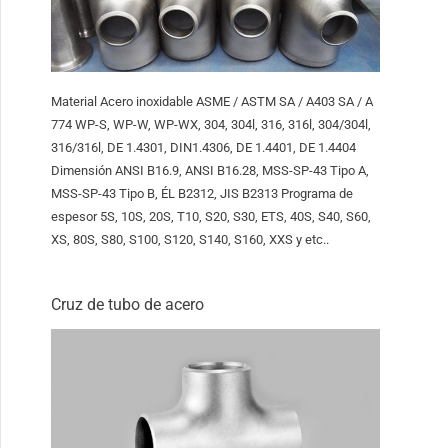
Material Acero inoxidable ASME / ASTM SA / A403 SA / A
774 WP-S, WP-W, WP-WX, 304, 304l, 316, 316l, 304/304l,
316/316l, DE 1.4301, DIN1.4306, DE 1.4401, DE 1.4404
Dimensión ANSI B16.9, ANSI B16.28, MSS-SP-43 Tipo A,
MSS-SP-43 Tipo B, ÉL B2312, JIS B2313 Programa de
espesor 5S, 10S, 20S, T10, S20, S30, ETS, 40S, S40, S60,
XS, 80S, S80, S100, S120, S140, S160, XXS y etc..
Cruz de tubo de acero