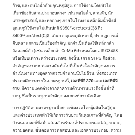
ก๊าซ, และอบไอน้ำด้วยอุณหภูมิสูง. การใช้งานโดยทั่วไป
เกี่ยวข้องกับส่วนประกอบต่างๆ เช่น ท่อไอน้ำ, ส่วนหัว, นัก
เศรษฐศาสตร์, และท่อต่างๆ ภายในโรงงานหม้อต้มน้ำซึ่งมี
อุณหภูมิใช้งานไม่เกินปกติ
$350^\circ\text{C}$
ถึง
$400^\circ\text{C}$
. เกินกว่าอุณหภูมิเหล่านี้, ปรากฏการณ์
คืบคลานกลายเป็นเรื่องสำคัญ, มักจำเป็นต้องใช้เหล็กกล้า
อัลลอยด์ต่ำ (เช่น เหล็กกล้า Cr-Mo ที่กำหนดโดย JIS G3458
หรือเทียบเท่าระหว่างประเทศ). ดังนั้น, เกรด STPG คือส่วน
สำคัญของระบบท่อแรงดันทั่วไปที่เป็นหัวใจสำคัญของการ
ดำเนินงานทางอุตสาหกรรมจำนวนนับไม่ถ้วน. ทั้งสองเกรด
ประถมศึกษาภายในมาตรฐานนี้,
เอสทีพีจี 370
และ
เอสทีพีจี
410
, มีความแตกต่างจากค่าความต้านทานแรงดึงขั้นต่ำที่
ระบุ, ซึ่งเป็นรากฐานสำคัญของเกณฑ์การคัดเลือก.
การปฏิบัติตามมาตรฐานนี้อย่างเข้มงวดโดยผู้ผลิตในญี่ปุ่น
และต่างประเทศทำให้เกิดการรับประกันคุณภาพที่สำคัญ. โดย
กำหนดเกณฑ์ที่สม่ำเสมอสำหรับองค์ประกอบของวัสดุ, ขนาด,
ความอดทน, ขั้นตอนการทดสอบ, และเอกสารประกอบ. ความ