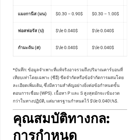
แมงกานีส (มน)
$0.30 – 0.90$
$0.30 – 1.00$
เพิ่ม
ฟอสฟอรัส (ป)
$\le 0.040$
$\le 0.040$
สิ่งเ
กำมะถัน (ส)
$\le 0.040$
$\le 0.040$
สิ่งเจ
*บันทึก: ข้อมูลจำเพาะที่แท้จริงอาจรวมถึงปริมาณคาร์บอนที่
เทียบเท่าโดยเฉพาะ (ซีอี) ขีดจำกัดหรือข้อจำกัดการผสมโดย
ละเอียดเพิ่มเติม, ซึ่งมีความสำคัญอย่างยิ่งต่อข้อกำหนดขั้น
ตอนการเชื่อม (WPS). เนื้อหา P และ S สูงสุดมักจะเข้มงวด
กว่าในทางปฏิบัติ, แต่มาตรฐานกำหนดไว้
$\le 0.040\%$
.
คุณสมบัติทางกล:
การกำหนด