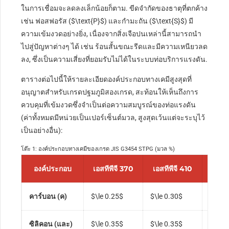
ในการเชื่อมจะลดลงเล็กน้อยก็ตาม. ขีดจำกัดของธาตุที่ตกค้าง
เช่น ฟอสฟอรัส (
$\text{P}$
) และกำมะถัน (
$\text{S}$
) มี
ความเข้มงวดอย่างยิ่ง, เนื่องจากสิ่งเจือปนเหล่านี้สามารถนำ
ไปสู่ปัญหาต่างๆ ได้ เช่น ร้อนสั้นขณะรีดและมีความเหนียวลด
ลง, ซึ่งเป็นความเสี่ยงที่ยอมรับไม่ได้ในระบบท่อบริการแรงดัน.
ตารางต่อไปนี้ให้รายละเอียดองค์ประกอบทางเคมีสูงสุดที่
อนุญาตสำหรับเกรดปฐมภูมิสองเกรด, สะท้อนให้เห็นถึงการ
ควบคุมที่เข้มงวดซึ่งจำเป็นต่อความสมบูรณ์ของท่อแรงดัน
(ค่าทั้งหมดมีหน่วยเป็นเปอร์เซ็นต์มวล, สูงสุดเว้นแต่จะระบุไว้
เป็นอย่างอื่น):
โต๊ะ 1: องค์ประกอบทางเคมีของเกรด JIS G3454 STPG (มวล %)
องค์ประกอบ
เอสทีพีจี 370
เอสทีพีจี 410
คาร์บอน (ค)
$\le 0.25$
$\le 0.30$
องค์ป
ซิลิคอน (และ)
$\le 0.35$
$\le 0.35$
สารกำ