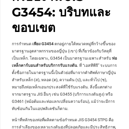
G3454: บริบทและ
ขอบเขต
การกำหนด
เพียง G3454
ตกอยู่ภายใต้หมวดหมู่ที่กว้างขึ้นของ
มาตรฐานอุตสาหกรรมของญี่ปุ่น (เขา) ที่เกี่ยวข้องกับวัสดุที่
เป็นเหล็ก. โดยเฉพาะ, G3454 เป็นมาตรฐานเฉพาะสำหรับ
ท่อ
เหล็กคาร์บอนสำหรับบริการรับแรงดัน
. ที่ “เอสทีพีจี” ระบบการ
ตั้งชื่อภายในมาตรฐานนี้เป็นตัวย่อที่มาจากคำศัพท์ภาษาญี่ปุ่น
สำหรับเหล็ก (ส), หลอด (ต), ความดัน (ป), และทั่วไป (ช),
หมายถึงท่อเหล็กเอนกประสงค์ที่ใช้รับแรงดัน. สิ่งนี้แตกต่าง
จากมาตรฐาน JIS อื่นๆ เช่น G3455 (บริการแรงดันสูง) หรือ
G3461 (หม้อต้มและท่อแลกเปลี่ยนความร้อน), แม้ว่าจะมีการ
ทับซ้อนกันในแอปพลิเคชันก็ตาม.
หน้าที่หลักของท่อที่ผลิตตามข้อกำหนด JIS G3454 STPG คือ
การลำเลียงของเหลวแรงดันสูงที่ปลอดภัยและมีประสิทธิภาพ,