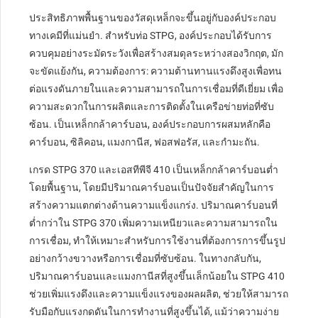
ประสิทธิภาพพื้นฐานของวัสดุเหล็กจะขึ้นอยู่กับองค์ประกอบ
ทางเคมีที่แม่นยำ. สำหรับท่อ STPG, องค์ประกอบได้รับการ
ควบคุมอย่างระมัดระวังเพื่อสร้างสมดุลระหว่างสองวิกฤต, มัก
จะขัดแย้งกัน, ความต้องการ: ความต้านทานแรงดึงสูงเพื่อทน
ต่อแรงดันภายในและความสามารถในการเชื่อมที่ดีเยี่ยม เพื่อ
ความสะดวกในการผลิตและการติดตั้งในเครือข่ายท่อที่ซับ
ซ้อน. เป็นเหล็กกล้าคาร์บอน, องค์ประกอบการผสมหลักคือ
คาร์บอน, ซิลิคอน, แมงกานีส, ฟอสฟอรัส, และกำมะถัน.
เกรด STPG 370 และเอสทีพีจี 410 เป็นเหล็กกล้าคาร์บอนต่ำ
โดยพื้นฐาน, โดยมีปริมาณคาร์บอนเป็นปัจจัยสำคัญในการ
สร้างความแตกต่างด้านความแข็งแกร่ง. ปริมาณคาร์บอนที่
ต่ำกว่าใน STPG 370 เพิ่มความเหนียวและความสามารถใน
การเชื่อม, ทำให้เหมาะสำหรับการใช้งานที่ต้องการการขึ้นรูป
อย่างกว้างขวางหรือการเชื่อมที่ซับซ้อน. ในทางกลับกัน,
ปริมาณคาร์บอนและแมงกานีสที่สูงขึ้นเล็กน้อยใน STPG 410
ช่วยเพิ่มแรงดึงและความแข็งแรงของผลผลิต, ช่วยให้สามารถ
รับมือกับแรงกดดันในการทำงานที่สูงขึ้นได้, แม้ว่าความง่าย