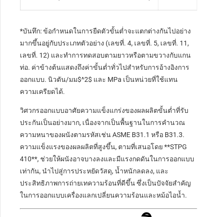
*บันทึก: ข้อกำหนดในการยืดตัวขั้นต่ำจะแตกต่างกันไปอย่าง
มากขึ้นอยู่กับประเภทตัวอย่าง (เลขที่. 4, เลขที่. 5, เลขที่. 11,
เลขที่. 12) และทำการทดสอบตามยาวหรือตามขวางกับแกน
ท่อ. ค่าข้างต้นแสดงถึงค่าขั้นต่ำทั่วไปสำหรับการอ้างอิงการ
ออกแบบ. นิวตัน/มม
$^2$
และ MPa เป็นหน่วยที่ใช้แทน
ความเครียดได้.
วิศวกรออกแบบอาศัยความแข็งแกร่งของผลผลิตขั้นต่ำที่รับ
ประกันเป็นอย่างมาก, เนื่องจากเป็นพื้นฐานในการคำนวณ
ความหนาของผนังตามรหัสเช่น ASME B31.1 หรือ B31.3.
ความแข็งแรงของผลผลิตที่สูงขึ้น, ตามที่เสนอโดย **STPG
410**, ช่วยให้ผนังอาจบางลงและมีแรงกดดันในการออกแบบ
เท่ากัน, นำไปสู่การประหยัดวัสดุ, น้ำหนักลดลง, และ
ประสิทธิภาพการถ่ายเทความร้อนที่ดีขึ้น ซึ่งเป็นปัจจัยสำคัญ
ในการออกแบบเครื่องแลกเปลี่ยนความร้อนและหม้อไอน้ำ.