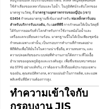
สมบูรณ์ของส่วนประกอบที่มีแรงดัน. สิ่งที่สำคัญที่สุดคือท่อที่
ใช้ลำเลียงของเหลวร้อนและไอน้ำ. ในภูมิทัศน์ระดับโลกของ
มาตรฐานวัสดุ, ที่
มาตรฐานอุตสาหกรรมของญี่ปุ่น (เขา)
G3454
กำหนดมาตรฐานที่เข้มงวดสำหรับ
ท่อเหล็กคาร์บอน
สำหรับบริการรับแรงดัน
, กับ
เอสทีพีจี
การกำหนดให้เป็นวัสดุที่
ได้รับการยอมรับทั่วโลกสำหรับการใช้งานหม้อไอน้ำและ
เครื่องแลกเปลี่ยนความร้อน. มาตรฐานนี้ไม่ได้เป็นเพียงชุดข้อ
กำหนดเฉพาะเท่านั้น; เป็นกรอบการทำงานที่กำหนดอย่าง
พิถีพิถันเพื่อให้มั่นใจในความน่าเชื่อถือ, ความทนทาน, และ
ความปลอดภัยของระบบท่อที่ทำงานภายใต้สภาวะที่ไม่เอื้อ
อำนวยของอุณหภูมิสูงและแรงดันสูง. เพื่อชื่นชมบทบาทของ
ท่อ STPG อย่างแท้จริง, เราต้องเจาะลึกถึงองค์ประกอบเฉพาะ
ของมัน, คุณสมบัติทางกล, ความแม่นยำในการผลิต, และแอพ
พลิเคชั่นที่มีความต้องการสูง.
ทำความเข้าใจกับ
กรอบงาน JIS