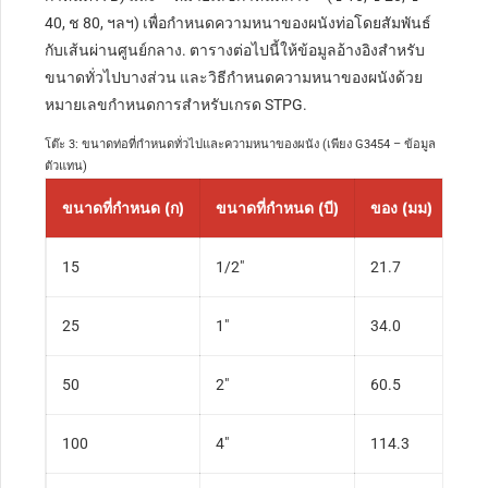
40, ช 80, ฯลฯ) เพื่อกำหนดความหนาของผนังท่อโดยสัมพันธ์
กับเส้นผ่านศูนย์กลาง. ตารางต่อไปนี้ให้ข้อมูลอ้างอิงสำหรับ
ขนาดทั่วไปบางส่วน และวิธีกำหนดความหนาของผนังด้วย
หมายเลขกำหนดการสำหรับเกรด STPG.
โต๊ะ 3: ขนาดท่อที่กำหนดทั่วไปและความหนาของผนัง (เพียง G3454 – ข้อมูล
ตัวแทน)
ขนาดที่กำหนด (ก)
ขนาดที่กำหนด (บี)
ของ (มม)
ช 
15
1/2″
21.7
2.8
25
1″
34.0
3.4
50
2″
60.5
3.9
100
4″
114.3
6.0