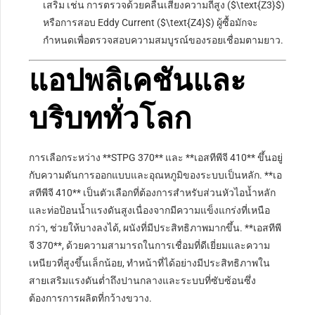
เสริม เช่น การตรวจด้วยคลื่นเสียงความถี่สูง (
$\text{Z3}$
)
หรือการสอบ Eddy Current (
$\text{Z4}$
) ผู้ซื้อมักจะ
กำหนดเพื่อตรวจสอบความสมบูรณ์ของรอยเชื่อมตามยาว.
แอปพลิเคชันและ
บริบททั่วโลก
การเลือกระหว่าง **STPG 370** และ **เอสทีพีจี 410** ขึ้นอยู่
กับความดันการออกแบบและอุณหภูมิของระบบเป็นหลัก. **เอ
สทีพีจี 410** เป็นตัวเลือกที่ต้องการสำหรับส่วนหัวไอน้ำหลัก
และท่อป้อนน้ำแรงดันสูงเนื่องจากมีความแข็งแกร่งที่เหนือ
กว่า, ช่วยให้บางลงได้, ผนังที่มีประสิทธิภาพมากขึ้น. **เอสทีพี
จี 370**, ด้วยความสามารถในการเชื่อมที่ดีเยี่ยมและความ
เหนียวที่สูงขึ้นเล็กน้อย, ทำหน้าที่ได้อย่างมีประสิทธิภาพใน
สายเสริมแรงดันต่ำถึงปานกลางและระบบที่ซับซ้อนซึ่ง
ต้องการการผลิตที่กว้างขวาง.