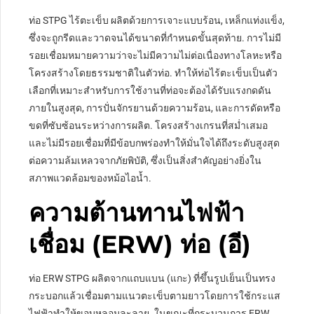
ท่อ STPG ไร้ตะเข็บ ผลิตด้วยการเจาะแบบร้อน, เหล็กแท่งแข็ง,
ซึ่งจะถูกรีดและวาดจนได้ขนาดที่กำหนดขั้นสุดท้าย. การไม่มี
รอยเชื่อมหมายความว่าจะไม่มีความไม่ต่อเนื่องทางโลหะหรือ
โครงสร้างโดยธรรมชาติในตัวท่อ. ทำให้ท่อไร้ตะเข็บเป็นตัว
เลือกที่เหมาะสำหรับการใช้งานที่ท่อจะต้องได้รับแรงกดดัน
ภายในสูงสุด, การปั่นจักรยานด้วยความร้อน, และการดัดหรือ
ขดที่ซับซ้อนระหว่างการผลิต. โครงสร้างเกรนที่สม่ำเสมอ
และไม่มีรอยเชื่อมที่มีข้อบกพร่องทำให้มั่นใจได้ถึงระดับสูงสุด
ต่อความล้มเหลวจากภัยพิบัติ, ซึ่งเป็นสิ่งสำคัญอย่างยิ่งใน
สภาพแวดล้อมของหม้อไอน้ำ.
ความต้านทานไฟฟ้า
เชื่อม (ERW) ท่อ (อี)
ท่อ ERW STPG ผลิตจากแถบแบน (แกะ) ที่ขึ้นรูปเย็นเป็นทรง
กระบอกแล้วเชื่อมตามแนวตะเข็บตามยาวโดยการใช้กระแส
ไฟฟ้าทำให้ขอบหลอมละลาย. ในขณะที่กระบวนการ ERW