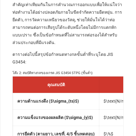
สำคัญเท่าเทียมกันในการคำนวณการออกแบบเพื่อให้แน่ใจว่า
ท่อทำงานได้อย่างปลอดภัยภายในขีดจำกัดความยืดหยุ่น. การ
ยืดตัว, การวัดความเหนียวของวัสดุ, ช่วยให้มั่นใจได้ว่าท่อ
สามารถทนต่อการเสียรูปได้ระดับหนึ่งโดยไม่มีการแตกหัก
แบบเปราะ ซึ่งเป็นข้อกำหนดที่ไม่สามารถต่อรองได้สำหรับ
ส่วนประกอบที่มีแรงดัน.
ตารางต่อไปนี้สรุปข้อกำหนดทางกลขั้นต่ำที่ระบุโดย JIS
G3454:
โต๊ะ 2: สมบัติทางกลของเกรด JIS G3454 STPG (ขั้นต่ำ)
คุณสมบัติ
หน
ความต้านแรงดึง (
$\sigma_{ts}$
)
$\text{N/mm}^2
ความแข็งแรงของผลผลิต (
$\sigma_{y}$
)
$\text{N/mm}^2
การยืดตัว (ตามยาว, เลขที่. 4/5 ชิ้นทดสอบ)
$\%$