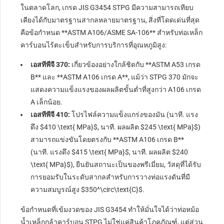
ในตลาดโลก, เกรด JIS G3454 STPG มีความสามารถเทียบ
เคียงได้กับมาตรฐานสากลหลายมาตรฐาน, สิ่งที่โดดเด่นที่สุด
คือข้อกำหนด **ASTM A106/ASME SA-106** สำหรับท่อเหล็ก
คาร์บอนไร้ตะเข็บสำหรับการบริการที่อุณหภูมิสูง:
เอสทีพีจี 370:
เกี่ยวข้องอย่างใกล้ชิดกับ **ASTM A53 เกรด
B** และ **ASTM A106 เกรด A**, แม้ว่า STPG 370 มักจะ
แสดงความแข็งแรงของผลผลิตขั้นต่ำที่สูงกว่า A106 เกรด
A เล็กน้อย.
เอสทีพีจี 410:
โปรไฟล์ความแข็งแกร่งของมัน (นาที. แรง
ดึง
$410 \text{ MPa}$
, นาที. ผลผลิต
$245 \text{ MPa}$
)
สามารถแข่งขันโดยตรงกับ **ASTM A106 เกรด B**
(นาที. แรงดึง
$415 \text{ MPa}$
, นาที. ผลผลิต
$240
\text{ MPa}$
), ยืนยันสถานะเป็นของพรีเมี่ยม, วัสดุที่ได้รับ
การยอมรับในระดับสากลสำหรับการวางท่อแรงดันที่มี
ความสมบูรณ์สูง
$350^\circ\text{C}$
.
ข้อกำหนดที่เข้มงวดของ JIS G3454 ทำให้มั่นใจได้ว่าท่อหม้อ
น้ำเหล็กกล้าคาร์บอน STPG ไม่ใช่แค่สินค้าโภคภัณฑ์, แต่ส่วน