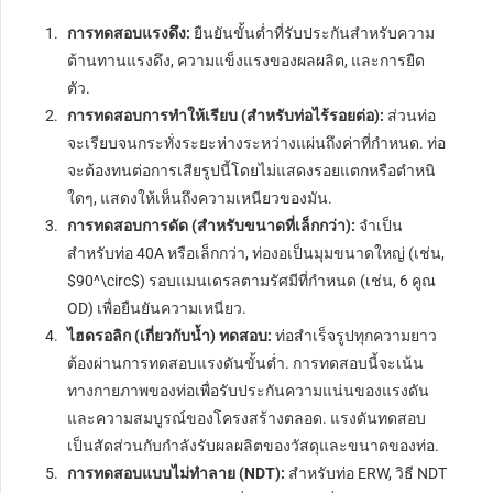
การทดสอบแรงดึง:
ยืนยันขั้นต่ำที่รับประกันสำหรับความ
ต้านทานแรงดึง, ความแข็งแรงของผลผลิต, และการยืด
ตัว.
การทดสอบการทำให้เรียบ (สำหรับท่อไร้รอยต่อ):
ส่วนท่อ
จะเรียบจนกระทั่งระยะห่างระหว่างแผ่นถึงค่าที่กำหนด. ท่อ
จะต้องทนต่อการเสียรูปนี้โดยไม่แสดงรอยแตกหรือตำหนิ
ใดๆ, แสดงให้เห็นถึงความเหนียวของมัน.
การทดสอบการดัด (สำหรับขนาดที่เล็กกว่า):
จำเป็น
สำหรับท่อ 40A หรือเล็กกว่า, ท่องอเป็นมุมขนาดใหญ่ (เช่น,
$90^\circ$
) รอบแมนเดรลตามรัศมีที่กำหนด (เช่น, 6 คูณ
OD) เพื่อยืนยันความเหนียว.
ไฮดรอลิก (เกี่ยวกับน้ำ) ทดสอบ:
ท่อสำเร็จรูปทุกความยาว
ต้องผ่านการทดสอบแรงดันขั้นต่ำ. การทดสอบนี้จะเน้น
ทางกายภาพของท่อเพื่อรับประกันความแน่นของแรงดัน
และความสมบูรณ์ของโครงสร้างตลอด. แรงดันทดสอบ
เป็นสัดส่วนกับกำลังรับผลผลิตของวัสดุและขนาดของท่อ.
การทดสอบแบบไม่ทำลาย (NDT):
สำหรับท่อ ERW, วิธี NDT