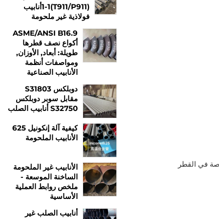
1-1(T911/P911)أنابيب
فولاذية غير ملحومة
ASME/ANSI B16.9
أكواع نصف قطرها
طويلة: أبعاد, الأوزان,
ومواصفات أنظمة
الأنابيب الصناعية
دوبلكس S31803
مقابل سوبر دوبلكس
S32750 أنابيب الصلب
كيفية آلة إنكونيل 625
الأنابيب الملحومة
ب ASTM A209 حسب قطرها الخارجي (ل) وسمك الجدار. تتراوح الأحجام القياسية من 1/8 بوصة ل 5 بوصة في القطر
الأنابيب غير الملحومة
الساخنة الموسعة -
ملخص روابط العملية
الأساسية
أنابيب الصلب غير