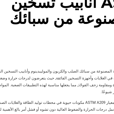
ASTM A209 أنابيب تسخين
صنوعة من سبائك
ملحومة المصنوعة من سبائك الصلب والكربون والموليبدينوم وأنابيب التسخين ا
ية في الغلايات وأجهزة التسخين الفائقة, حيث يتعرضون لدرجات حرارة وضغ
ة ومقاومة زحف الفولاذ, مما يجعلها مناسبة لهذه التطبيقات الصعبة. الم
تعتبر الأنابيب المصنوعة من سبائك الصلب طبقًا لمعيار ASTM A209 مكونات حيوية في محطات توليد الطاقة وال
تحمل درجات الحرارة والضغوط العالية دون تشوه أو فشل أمر بالغ الأهمية ل