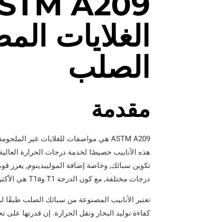
النيكل 200 أنبوب فولاذي
أنابيب غلاف M65
الغلايات الم
النيكل 201 أنبوب فولاذي
اقتران غلاف الأنابيب
سبائك الصلب L-605 أنبوب
الصلب
غلاف المفاصل الجرو
مقدمة
ASTM A209 هي مواصفات للغلايات غير ال
هذه الأنابيب خصيصًا لخدمة درجات الحرارة العال
تكوين سبائك, وخاصة إضافة الموليبدينوم, يعزز قو
درجات مختلفة, مع كون الدرجة T1 وT1a هي الأكثر شيوعًا.
كفاءة توليد البخار ونقل الحرارة. إن قدرتها على 