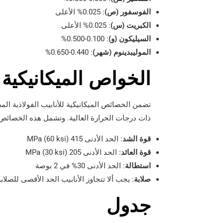
الفوسفور (ص)
: 0.025% الأعلى
الكبريت (س)
: 0.025% الأعلى
السيليكون (و)
: 0.100-0.500%
الموليبدينوم (شهر)
: 0.440-0.650%
الخواص الميكانيكية
ذات درجات الحرارة العالية. وتشمل هذه الخصائص
قوة الشد
: الحد الأدنى 415 MPa (60 ksi)
قوة العائد
: الحد الأدنى 205 MPa (30 ksi)
استطالة
: الحد الأدنى 30% في 2 بوصة
صلابة
: يجب ألا تتجاوز الأنابيب الحد الأقصى للصلابة 79 HRB للصف T1 و 85 HRB للصف 1a
جدول