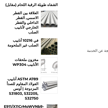
الشفاه طويلة الرقبة اللحام (مقابل)
العلاقة بين القطر
الاسمي, القطر
الداخلي والقطر
الخارجي لأنابيب
الصلب
في 10216 أنابيب
الصلب غير الملحومة
وط والتوترات الناتجة عن الخدمة
مخزون ملحقات
الأنابيب WP304
ASTM A789 أنابيب
الفولاذ المقاوم للصدأ
المزدوجة | أونس
S31803, S32205,
S32750
E911/X11CrMoWVNb9-