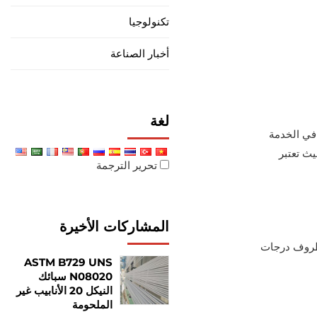
تكنولوجيا
أخبار الصناعة
لغة
م في الخدمة
يث تعتبر
تحرير الترجمة
المشاركات الأخيرة
لضمان الأداء الأمثل في ظل ظروف درجات
ASTM B729 UNS
N08020 سبائك
النيكل 20 الأنابيب غير
الملحومة