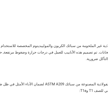
نابيب الفولاذية غير الملحومة من سبائك الكربون والموليبدينوم المخصصة للاستخدا
سخانات. تم تصميم هذه الأنابيب للعمل في درجات حرارة وضغوط مرتفعة, ح
التآكل ضرورية.
يتم التحكم بعناية في التركيب الكيميائي للأنابيب الفولاذية المصنوعة من سبائك ASTM A209 
ف T1 وT1a: