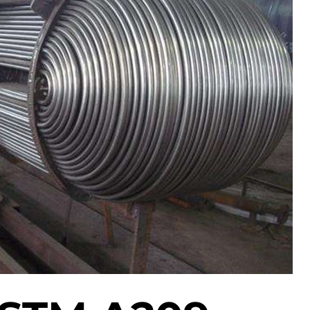
النيكل 690 أنابيب سبائك
بيند الأنابيب : الصلب الكربوني, سبائك الصلب
الصلب
والفولاذ المقاوم للصدأ
طوق الحفر | أملس & دوامة
سبيكة إنكونيل 718 أنبوب
أنبوب غلاف H40 octg
فولاذي
غلاف J55 & الأنابيب
سبائك النيكل 825 أنبوب
فولاذي
أنابيب غلاف K55
النيكل 800, 800ح,
غلاف الأنابيب Q125
800أنبوب سبائك HT
أنابيب الغلاف P110
أنبوب فولاذي من سبائك HX
غلاف الأنابيب V150
سبائك النيكل 52 أنبوب
فولاذي
أنابيب الغلاف C90