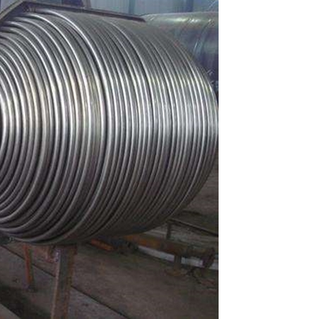
A333
 Tuyaux en acier pour restes
des guerres
2LPE / 2Tuyau enduit de
LPP
Tuyau en acier ASTM
A519
Tuyau en acier galvanisé
Tuyau en acier ASTM
A213
Tuyaux de revêtement
interne époxy
Tuyau en acier allié
ASTM A369
Tuyau et raccord
revêtus de PTFE
Tuyau en acier allié
ASTM A250
Tuyau en acier allié
ASTM A556
Tuyau de chaudière en