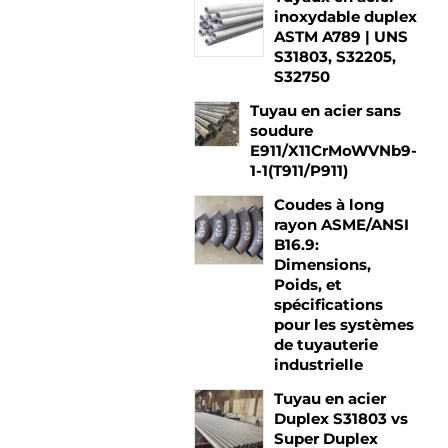
inoxydable duplex
ASTM A789 | UNS
.
S31803, S32205,
S32750
Tuyau en acier sans
soudure
E911/X11CrMoWVNb9-
1-1(T911/P911)
Coudes à long
rayon ASME/ANSI
B16.9:
Dimensions,
Poids, et
spécifications
pour les systèmes
de tuyauterie
industrielle
Tuyau en acier
Duplex S31803 vs
Super Duplex