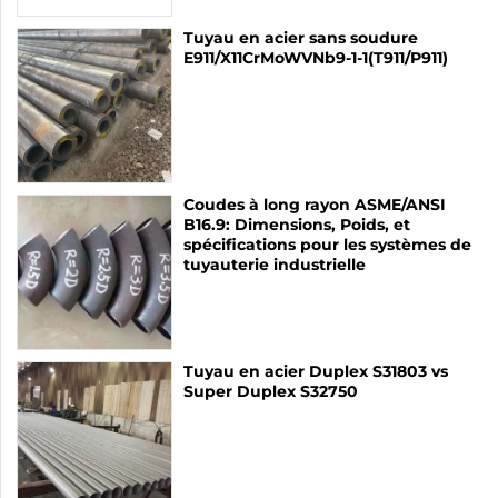
Tuyau en acier sans soudure
E911/X11CrMoWVNb9-1-1(T911/P911)
Coudes à long rayon ASME/ANSI
B16.9: Dimensions, Poids, et
spécifications pour les systèmes de
tuyauterie industrielle
Tuyau en acier Duplex S31803 vs
Super Duplex S32750