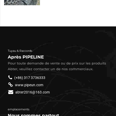
Tuyau & Raccords
Après PIPELINE
Pour toute demande de vente ou de prix sur les produits
Abter, veuillez contacter un de nos commerciaux.
(+86) 317 3736333
www.pipeun.com
abter2016@163.com
emplacements
Nous sommes partout