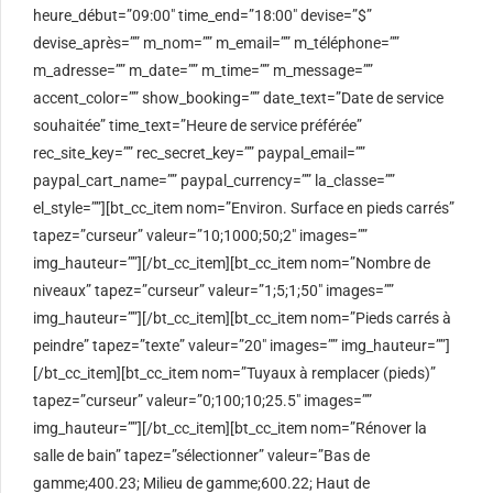
heure_début=”09:00″ time_end=”18:00″ devise=”$”
devise_après=”” m_nom=”” m_email=”” m_téléphone=””
m_adresse=”” m_date=”” m_time=”” m_message=””
accent_color=”” show_booking=”” date_text=”Date de service
souhaitée” time_text=”Heure de service préférée”
rec_site_key=”” rec_secret_key=”” paypal_email=””
paypal_cart_name=”” paypal_currency=”” la_classe=””
el_style=””][bt_cc_item nom=”Environ. Surface en pieds carrés”
tapez=”curseur” valeur=”10;1000;50;2″ images=””
img_hauteur=””][/bt_cc_item][bt_cc_item nom=”Nombre de
niveaux” tapez=”curseur” valeur=”1;5;1;50″ images=””
img_hauteur=””][/bt_cc_item][bt_cc_item nom=”Pieds carrés à
peindre” tapez=”texte” valeur=”20″ images=”” img_hauteur=””]
[/bt_cc_item][bt_cc_item nom=”Tuyaux à remplacer (pieds)”
tapez=”curseur” valeur=”0;100;10;25.5″ images=””
img_hauteur=””][/bt_cc_item][bt_cc_item nom=”Rénover la
salle de bain” tapez=”sélectionner” valeur=”Bas de
gamme;400.23; Milieu de gamme;600.22; Haut de