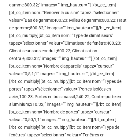
gamme;800.32;” images=”” img_hauteur=””][/bt_cc_item]
[bt_cc_item nom=”Rénover la cuisine” tapez=”sélectionner”
valeur=”Bas de gamme;400.23; Milieu de gamme;600.22; Haut
de gamme;800.32;” images=”” img_hauteur=””][/bt_cc_item]
[bt_cc_multiply][bt_cc_item nom=”Type de climatiseurs”
tapez=”sélectionner” valeur=”Climatiseur de fenêtre;400.23;
Climatiseur sans conduit;600.22; Climatisation
centrale;800.32;” images=”” img_hauteur=””][/bt_cc_item]
[bt_cc_item nom=”Nombre d'appareils” tapez=”curseur”
valeur=”0;5;1;1″ images=”” img_hauteur=””][/bt_cc_item]
[/bt_cc_multiply][bt_cc_multiply][bt_cc_item nom=”Types de
portes” tapez=”sélectionner” valeur=”Portes isolées en
acier;100.23; Portes en bois massif;240.22; Contre-porte en
aluminium;310.32;” images=”” img_hauteur=””][/bt_cc_item]
[bt_cc_item nom=”Nombre de portes” tapez=”curseur”
valeur=”0;50;1;1″ images=”” img_hauteur=””][/bt_cc_item]
[/bt_cc_multiply][bt_cc_multiply][bt_cc_item nom=”Type de
fenêtres” tapez=”sélectionner” valeur=”Fenêtres en