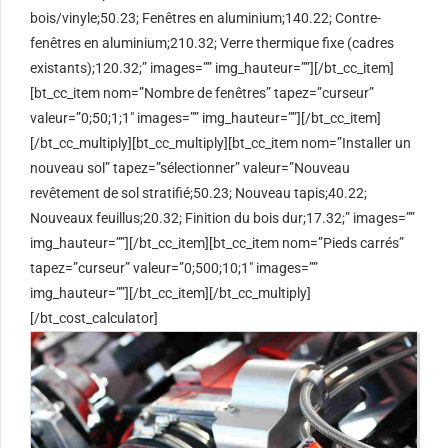
bois/vinyle;50.23; Fenêtres en aluminium;140.22; Contre-
fenêtres en aluminium;210.32; Verre thermique fixe (cadres
existants);120.32;” images=”” img_hauteur=””][/bt_cc_item]
[bt_cc_item nom=”Nombre de fenêtres” tapez=”curseur”
valeur=”0;50;1;1″ images=”” img_hauteur=””][/bt_cc_item]
[/bt_cc_multiply][bt_cc_multiply][bt_cc_item nom=”Installer un
nouveau sol” tapez=”sélectionner” valeur=”Nouveau
revêtement de sol stratifié;50.23; Nouveau tapis;40.22;
Nouveaux feuillus;20.32; Finition du bois dur;17.32;” images=””
img_hauteur=””][/bt_cc_item][bt_cc_item nom=”Pieds carrés”
tapez=”curseur” valeur=”0;500;10;1″ images=””
img_hauteur=””][/bt_cc_item][/bt_cc_multiply]
[/bt_cost_calculator]