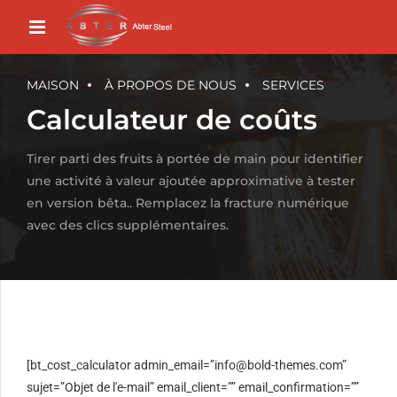
MAISON
À PROPOS DE NOUS
SERVICES
Calculateur de coûts
Tirer parti des fruits à portée de main pour identifier
une activité à valeur ajoutée approximative à tester
en version bêta.. Remplacez la fracture numérique
avec des clics supplémentaires.
[bt_cost_calculator admin_email=”
info@bold-themes.com
”
sujet=”Objet de l'e-mail” email_client=”” email_confirmation=””