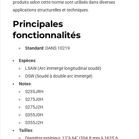
produits selon cette norme sont utilisés dans diverses
applications structurelles et techniques.
Principales
fonctionnalités
Standard
: DANS 10219
Espèces
:
LSAW (Arc immergé longitudinal soudé)
DSW (Soudé à double arc immergé)
Notes
:
S235JRH
S275J0H
S275J2H
S355J0H
S355J2H
Tailles
:
Diamètre extérieur: 12"à 64" (304.8 mm à 1625.6