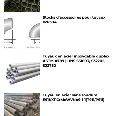
Stocks d'accessoires pour tuyaux
WP304
Tuyaux en acier inoxydable duplex
ASTM A789 | UNS S31803, S32205,
S32750
Tuyau en acier sans soudure
E911/X11CrMoWVNb9-1-1(T911/P911)