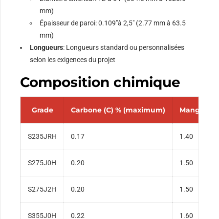
mm)
Épaisseur de paroi: 0.109"à 2,5" (2.77 mm à 63.5
mm)
Longueurs
: Longueurs standard ou personnalisées
selon les exigences du projet
Composition chimique
Grade
Carbone (C) % (maximum)
Manganèse
S235JRH
0.17
1.40
S275J0H
0.20
1.50
S275J2H
0.20
1.50
S355J0H
0.22
1.60