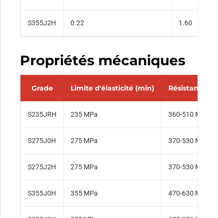
S355J2H
0.22
1.60
Propriétés mécaniques
Grade
Limite d'élasticité (min)
Résistance à l
S235JRH
235 MPa
360-510 MPa
S275J0H
275 MPa
370-530 MPa
S275J2H
275 MPa
370-530 MPa
S355J0H
355 MPa
470-630 MPa