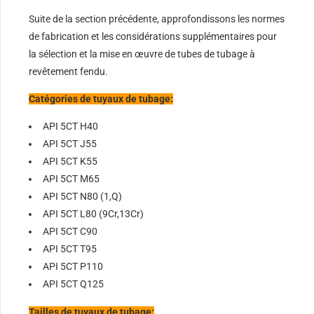
Suite de la section précédente, approfondissons les normes
de fabrication et les considérations supplémentaires pour
la sélection et la mise en œuvre de tubes de tubage à
revêtement fendu.
Catégories de tuyaux de tubage:
API 5CT H40
API 5CT J55
API 5CT K55
API 5CT M65
API 5CT N80 (1,Q)
API 5CT L80 (9Cr,13Cr)
API 5CT C90
API 5CT T95
API 5CT P110
API 5CT Q125
Tailles de tuyaux de tubage: