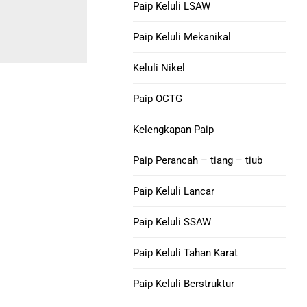
Nikel 201 Tiub Keluli
Paip Keluli LSAW
P110 Tiub Selongsong
Paip Keluli Mekanikal
Aloi L-605 Tiub Keluli
Paip Selongsong V150
Keluli Nikel
Tiub Sarung C90
Paip OCTG
M65 CASING TUBING
Kelengkapan Paip
Gandingan Selongsong
Paip Perancah – tiang – tiub
Tiub
Paip Keluli Lancar
Sendi Anak Anjing
Paip Keluli SSAW
Selongsong
Paip Keluli Tahan Karat
Paip Keluli Berstruktur