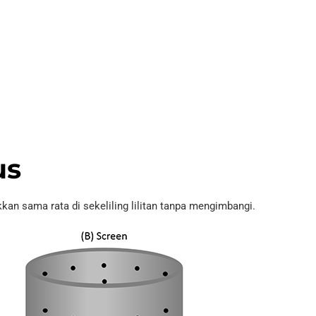
us
kkan sama rata di sekeliling lilitan tanpa mengimbangi.