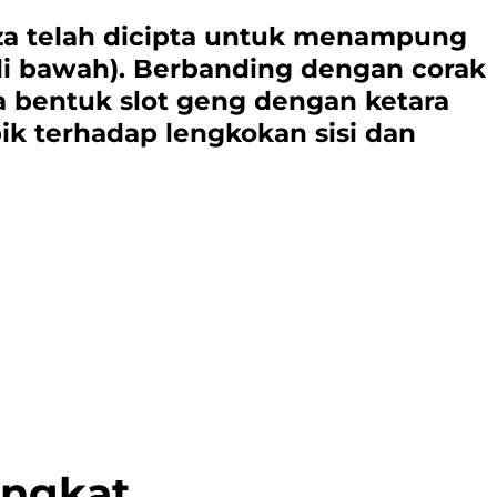
eza telah dicipta untuk menampung
 di bawah). Berbanding dengan corak
ka bentuk slot geng dengan ketara
k terhadap lengkokan sisi dan
ingkat