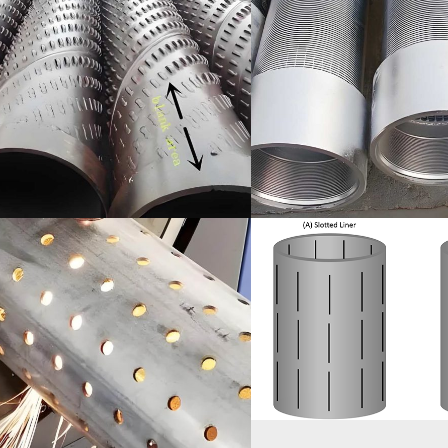
Paip Keluli ASTM A519
2LPE / 2Paip Bersalut
LPP
Paip Keluli ASTM A213
Paip Keluli Bergalvani
Paip Keluli Aloi ASTM
A369
Paip Salutan Dalaman
Epoksi
Paip Keluli Aloi ASTM
A250
Paip dan Pemasangan
PTFE Berbaris
Paip Keluli Aloi ASTM
A556
Paip Dandang Keluli
A209