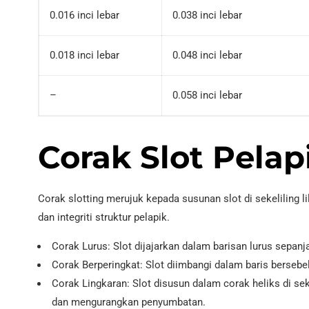
0.016 inci lebar
0.038 inci lebar
0.018 inci lebar
0.048 inci lebar
–
0.058 inci lebar
Corak Slot Pelap
Corak slotting merujuk kepada susunan slot di sekeliling l
dan integriti struktur pelapik.
Corak Lurus: Slot dijajarkan dalam barisan lurus sepanj
Corak Berperingkat: Slot diimbangi dalam baris berseb
Corak Lingkaran: Slot disusun dalam corak heliks di sek
dan mengurangkan penyumbatan.