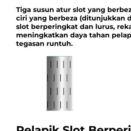
Tiga susun atur slot yang berb
ciri yang berbeza (ditunjukkan
slot berperingkat dan lurus, re
meningkatkan daya tahan pelapi
tegasan runtuh.
Pelapik Slot Berper