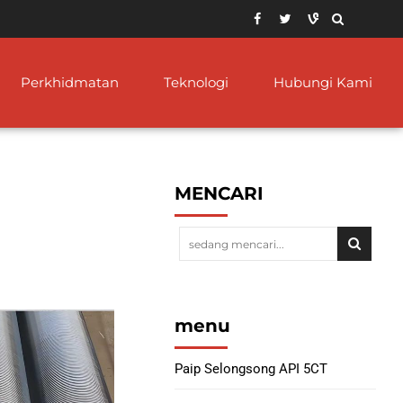
Perkhidmatan
Teknologi
Hubungi Kami
MENCARI
 A312
Aloi C276 Tiub Paip
Penurun Paip – ​​Konsentrik dan Sipi
Paip Selongsong API
Nikel
5CT Untuk Medan
Minyak
M A778
Paip dan Pemasangan PTFE Berbaris
Aloi 400 Tiub Nikel
Paip Selongsong
M A268
Palang Paip Keluli
Berslot
Aloi 600 Paip Tiub Keluli
menu
M A632
Kelengkapan Siku Paip Keluli
Paip Selongsong
aloi INCONEL 625 tiub
Paip Selongsong API 5CT
Pelapik Berslot
keluli
M A358
Penurun Paip – ​​Konsentrik dan Sipi