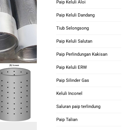
Paip Keluli Aloi
Paip Gerudi dan Kolar
Nikel 690 Tiub Keluli
Bengkok Paip : keluli karbon, keluli aloi
Gerudi
Aloi
dan keluli tahan karat
Paip Keluli Dandang
Latihan Berat Berat API
Tiub Selongsong
aloi INCONEL 718 tiub
5DP
keluli
Paip Keluli Salutan
Kolar Gerudi | licin &
Aloi Nikel 825 Tiub Keluli
Paip Perlindungan Kakisan
Lingkaran
Nikel 800, 800H,
Paip Keluli ERW
Paip selongsong octg
800Tiub Aloi HT
H40
Paip Silinder Gas
Tiub Keluli HX Aloi
J55 CASING & TUBING
Keluli Inconel
Aloi Nikel 52 Tiub Keluli
Saluran paip terlindung
Tiub Sarung K55
Nikel 200 Tiub Keluli
Paip Talian
Paip Selongsong Q125