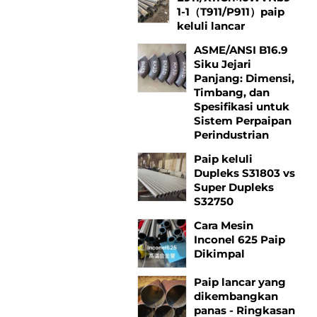
1-1（T911/P911）paip
keluli lancar
ASME/ANSI B16.9
Siku Jejari
Panjang: Dimensi,
Timbang, dan
Spesifikasi untuk
Sistem Perpaipan
Perindustrian
Paip keluli
Dupleks S31803 vs
Super Dupleks
S32750
Cara Mesin
Inconel 625 Paip
Dikimpal
Paip lancar yang
dikembangkan
panas - Ringkasan