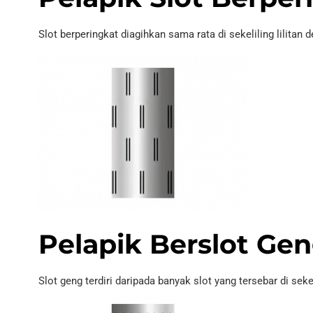
Slot berperingkat diagihkan sama rata di sekeliling lilitan 
Pelapik Berslot Ge
Slot geng terdiri daripada banyak slot yang tersebar di seke