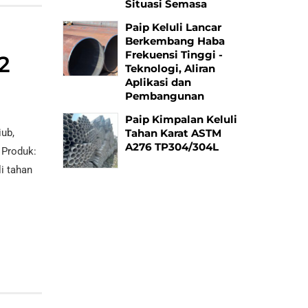
Situasi Semasa
Paip Keluli Lancar
Berkembang Haba
Frekuensi Tinggi -
2
Teknologi, Aliran
Aplikasi dan
Pembangunan
Paip Kimpalan Keluli
iub,
Tahan Karat ASTM
A276 TP304/304L
. Produk:
li tahan