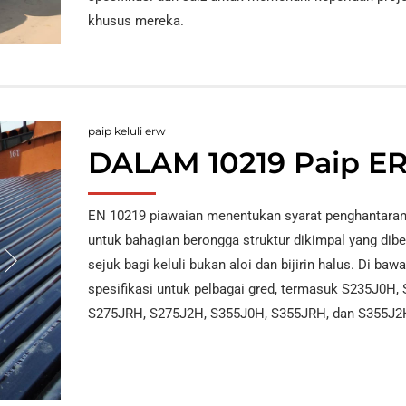
khusus mereka.
paip keluli erw
DALAM 10219 Paip E
EN 10219 piawaian menentukan syarat penghantaran
untuk bahagian berongga struktur dikimpal yang dib
sejuk bagi keluli bukan aloi dan bijirin halus. Di baw
spesifikasi untuk pelbagai gred, termasuk S235J0H,
S275JRH, S275J2H, S355J0H, S355JRH, dan S355J2