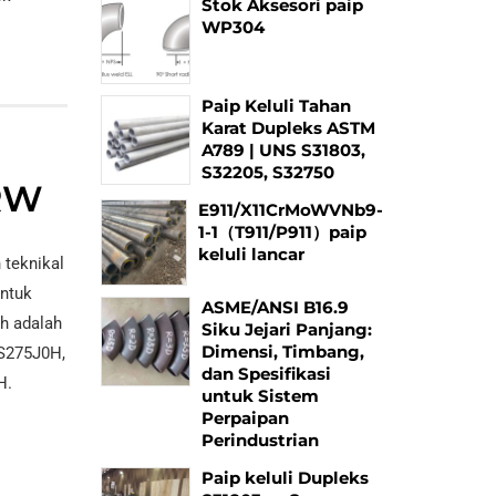
Stok Aksesori paip
WP304
Paip Keluli Tahan
Karat Dupleks ASTM
A789 | UNS S31803,
S32205, S32750
RW
E911/X11CrMoWVNb9-
1-1（T911/P911）paip
keluli lancar
 teknikal
entuk
ASME/ANSI B16.9
ah adalah
Siku Jejari Panjang:
Dimensi, Timbang,
 S275J0H,
dan Spesifikasi
H.
untuk Sistem
Perpaipan
Perindustrian
Paip keluli Dupleks