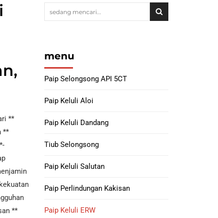
i
luli
Palang Paip Keluli
Paip Selongsong
M A632
Pelapik Berslot
loi INCONEL 625
Kelengkapan Siku Paip Keluli
ub keluli
M A358
menu
Paip Gerudi dan
Penurun Paip – ​​Konsentrik dan
n,
Kolar Gerudi
kel 690 Tiub Keluli
Sipi
Paip Selongsong API 5CT
oi
Latihan Berat Berat
Bengkok Paip : keluli karbon, keluli
Paip Keluli Aloi
API 5DP
loi INCONEL 718
aloi dan keluli tahan karat
ri **
ub keluli
Paip Keluli Dandang
 **
Kolar Gerudi | licin &
Lingkaran
Tiub Selongsong
*-
oi Nikel 825 Tiub
luli
ap
Paip Keluli Salutan
Paip selongsong
menjamin
octg H40
ikel 800, 800H,
 kekuatan
Paip Perlindungan Kakisan
00Tiub Aloi HT
angguhan
J55 CASING &
Paip Keluli ERW
san **
TUBING
ub Keluli HX Aloi