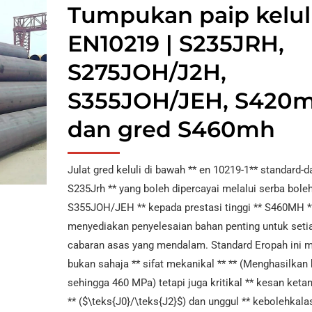
Tumpukan paip kelul
Bersalut LPP
Paip Keluli Aloi ASTM
Ke
Keluli ASTM A252 ERW
A335
Paip Keluli Tahan Karat AST
EN10219 | S235JRH,
Paip Bersalut Berat
a
 10217 Paip Keluli ERW
S275JOH/J2H,
Konkrit CWC
Paip Keluli ASTM
ti
Paip Keluli Tahan Karat AST
A333
S355JOH/JEH, S420m
2LPE / 2Paip
Ni
Bersalut LPP
Paip Keluli ASTM
Al
dan gred S460mh
A519
Paip Keluli
a
Julat gred keluli di bawah ** en 10219-1** standard-da
Bergalvani
Paip Keluli ASTM
ti
S235Jrh ** yang boleh dipercayai melalui serba boleh
A213
S355JOH/JEH ** kepada prestasi tinggi ** S460MH *
Paip Salutan
Al
Dalaman Epoksi
Paip Keluli Aloi ASTM
Ke
menyediakan penyelesaian bahan penting untuk seti
A369
cabaran asas yang mendalam. Standard Eropah ini 
Paip dan
N
bukan sahaja ** sifat mekanikal ** ** (Menghasilkan
Pemasangan PTFE
Paip Keluli Aloi ASTM
8
sehingga 460 MPa) tetapi juga kritikal ** kesan ket
Berbaris
A250
** ($\teks{J0}/\teks{J2}$) dan unggul ** kebolehkala
Ti