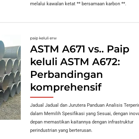
melalui kawalan ketat ** bersamaan karbon **.
Paip Keluli Aloi ASTM
A556
Al
Ke
Paip Dandang Keluli
A209
paip keluli erw
Ni
ASTM A671 vs.. Paip
Ni
keluli ASTM A672:
Al
Perbandingan
komprehensif
Jadual Jadual dan Jurutera Panduan Analisis Terperi
dalam Memilih Spesifikasi yang Sesuai, dengan ino
depan memastikan kaitannya dengan infrastruktur
perindustrian yang berterusan.