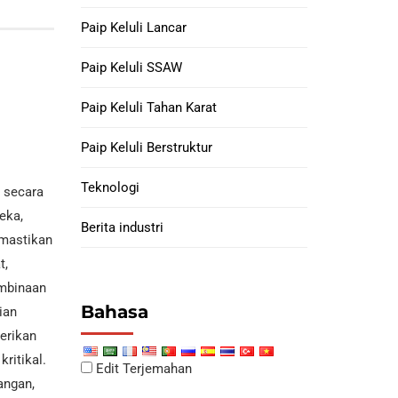
Selongsong Tiub
Paip Keluli Lancar
Sendi Anak Anjing
Paip Keluli SSAW
Selongsong
Paip Keluli Tahan Karat
Paip Keluli Berstruktur
Teknologi
 secara
eka,
Berita industri
emastikan
t,
embinaan
Bahasa
ian
erikan
ritikal.
Edit Terjemahan
angan,