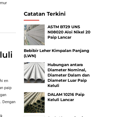
umur
Catatan Terkini
ASTM B729 UNS
N08020 Aloi Nikel 20
Paip Lancar
Bebibir Leher Kimpalan Panjang
uli
(LWN)
Hubungan antara
Diameter Nominal,
Diameter Dalam dan
Diameter Luar Paip
hi en
Keluli
an paip
DALAM 10216 Paip
ngan
Keluli Lancar
i. Dengan
ek