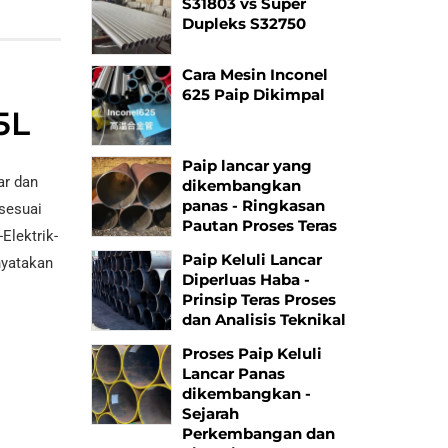
S31803 vs Super
Dupleks S32750
Cara Mesin Inconel
625 Paip Dikimpal
5L
Paip lancar yang
ar dan
dikembangkan
panas - Ringkasan
 sesuai
Pautan Proses Teras
Elektrik-
Paip Keluli Lancar
nyatakan
Diperluas Haba -
Prinsip Teras Proses
dan Analisis Teknikal
Proses Paip Keluli
Lancar Panas
dikembangkan -
Sejarah
Perkembangan dan