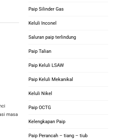
Paip Silinder Gas
Tiub Sarung K55
oi Nikel 52 Tiub
Keluli Inconel
luli
Paip Selongsong
Saluran paip terlindung
Q125
kel 200 Tiub Keluli
Paip Talian
P110 Tiub
kel 201 Tiub Keluli
Selongsong
Paip Keluli LSAW
oi L-605 Tiub Keluli
Paip Selongsong
Paip Keluli Mekanikal
V150
Keluli Nikel
Tiub Sarung C90
nci
Paip OCTG
vasi masa
M65 CASING TUBING
Kelengkapan Paip
Gandingan
Paip Perancah – tiang – tiub