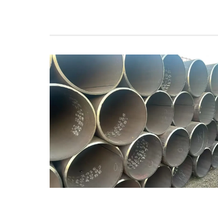
Paip Kimpalan
Lingkaran
Paip Keluli A53
LSAW
Paip Keluli A252
DALAM 10219 Paip
yang dikimpal