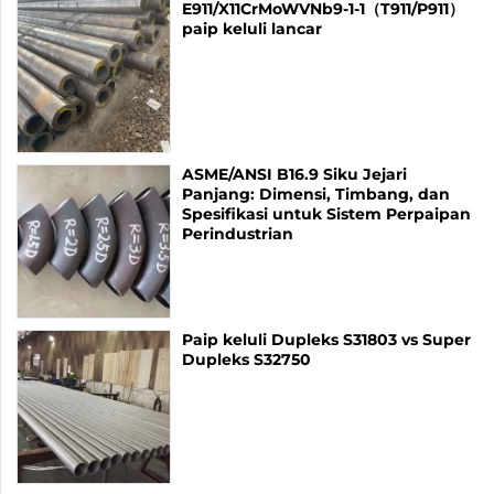
E911/X11CrMoWVNb9-1-1（T911/P911）
paip keluli lancar
ASME/ANSI B16.9 Siku Jejari
Panjang: Dimensi, Timbang, dan
Spesifikasi untuk Sistem Perpaipan
Perindustrian
Paip keluli Dupleks S31803 vs Super
Dupleks S32750