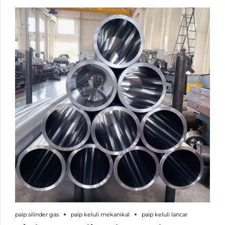
paip silinder gas
paip keluli mekanikal
paip keluli lancar