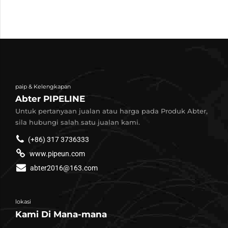
paip & Kelengkapan
Abter PIPELINE
Untuk pertanyaan jualan atau harga pada Produk Abter,
sila hubungi salah satu jualan kami.
(+86) 317 3736333
www.pipeun.com
abter2016@163.com
lokasi
Kami Di Mana-mana