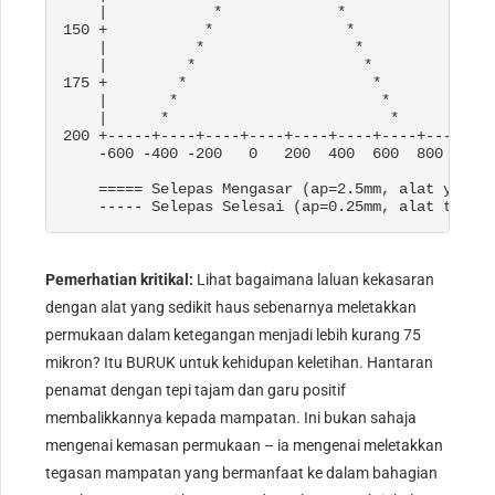
    |            *             *

150 +           *               *

    |          *                 *

    |         *                   *

175 +        *                     *

    |       *                       *

    |      *                         *

200 +-----+----+----+----+----+----+----+----+ Te
    -600 -400 -200   0   200  400  600  800

    ===== Selepas Mengasar (ap=2.5mm, alat yang k
    ----- Selepas Selesai (ap=0.25mm, alat tajam
Pemerhatian kritikal:
Lihat bagaimana laluan kekasaran
dengan alat yang sedikit haus sebenarnya meletakkan
permukaan dalam ketegangan menjadi lebih kurang 75
mikron? Itu BURUK untuk kehidupan keletihan. Hantaran
penamat dengan tepi tajam dan garu positif
membalikkannya kepada mampatan. Ini bukan sahaja
mengenai kemasan permukaan – ia mengenai meletakkan
tegasan mampatan yang bermanfaat ke dalam bahagian