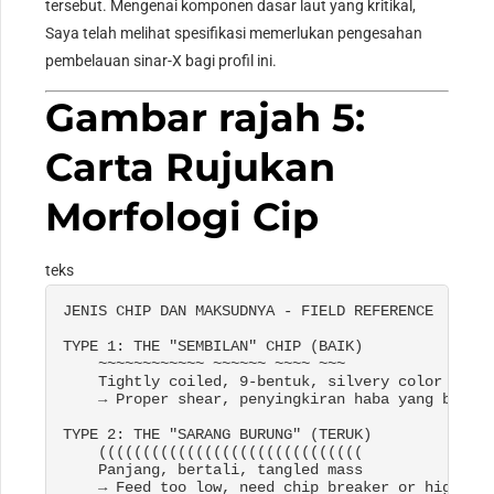
tersebut. Mengenai komponen dasar laut yang kritikal,
Saya telah melihat spesifikasi memerlukan pengesahan
pembelauan sinar-X bagi profil ini.
Gambar rajah 5:
Carta Rujukan
Morfologi Cip
teks
JENIS CHIP DAN MAKSUDNYA - 
FIELD REFERENCE

TYPE
 1: THE "SEMBILAN" CHIP (BAIK)

~~~~~~~~~~~~ ~~~~~~ ~~~~ ~~~

    Tightly coiled
, 9-bentuk, 
silvery color

    → Proper shear
, penyingkiran haba yang baik,
TYPE
 2: THE "SARANG BURUNG" (TERUK)

    ((((((((((((((((((((((((((((((

    Panjang, bertali, 
tangled mass

    → Feed too low
, 
need chip breaker or higher p