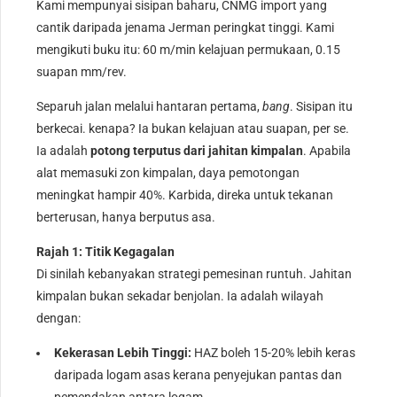
Kami mempunyai sisipan baharu, CNMG import yang
cantik daripada jenama Jerman peringkat tinggi. Kami
mengikuti buku itu: 60 m/min kelajuan permukaan, 0.15
suapan mm/rev.
Separuh jalan melalui hantaran pertama,
bang
. Sisipan itu
berkecai. kenapa? Ia bukan kelajuan atau suapan, per se.
Ia adalah
potong terputus dari jahitan kimpalan
. Apabila
alat memasuki zon kimpalan, daya pemotongan
meningkat hampir 40%. Karbida, direka untuk tekanan
berterusan, hanya berputus asa.
Rajah 1: Titik Kegagalan
Di sinilah kebanyakan strategi pemesinan runtuh. Jahitan
kimpalan bukan sekadar benjolan. Ia adalah wilayah
dengan:
Kekerasan Lebih Tinggi:
HAZ boleh 15-20% lebih keras
daripada logam asas kerana penyejukan pantas dan
pemendakan antara logam.