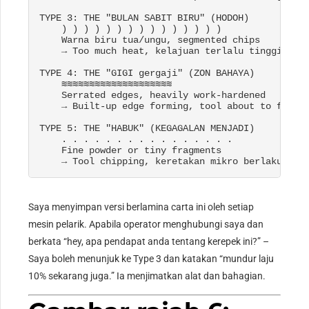
TYPE
 3: THE "BULAN SABIT BIRU" (HODOH)

    ) ) ) ) ) ) ) ) ) ) ) ) ) ) ) 

    Warna biru tua/ungu, 
segmented chips

    → Too much heat
, kelajuan terlalu tinggi, 
edg
TYPE
 4: THE "GIGI gergaji" (ZON BAHAYA)

≋≋≋≋≋≋≋≋≋≋≋≋≋≋≋≋≋≋≋≋

    Serrated edges
, 
heavily work-hardened

    → Built-up edge forming
, 
tool about to fail

TYPE
 5: THE "HABUK" (KEGAGALAN MENJADI)

    . . . . . . . . . . . . . . . . 

Fine powder or tiny fragments

    → Tool chipping
, keretakan mikro berlaku
Saya menyimpan versi berlamina carta ini oleh setiap
mesin pelarik. Apabila operator menghubungi saya dan
berkata “hey, apa pendapat anda tentang kerepek ini?” –
Saya boleh menunjuk ke Type 3 dan katakan “mundur laju
10% sekarang juga.” Ia menjimatkan alat dan bahagian.