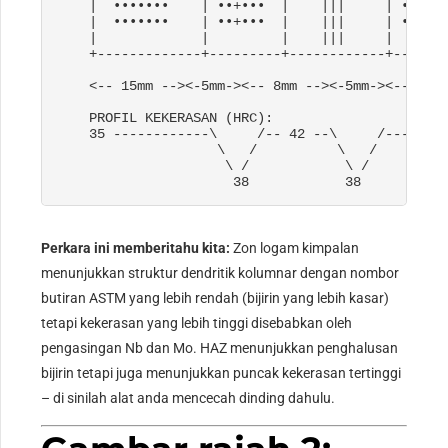
    |  •••••••    | ••+•••  |    |||     | ••+•••
    |  •••••••    | ••+•••  |    |||     | ••+•••
    |             |         |    |||     |       
    +-------------+---------+------------+-------
    <-- 15mm --><-5mm-><-- 8mm --><-5mm-><-- 15mm
    PROFIL KEKERASAN (HRC):

    35 ------------\     /-- 42 --\     /--------
                    \   /          \   /

                     \ /            \ /

                      38            38
Perkara ini memberitahu kita:
Zon logam kimpalan
menunjukkan struktur dendritik kolumnar dengan nombor
butiran ASTM yang lebih rendah (bijirin yang lebih kasar)
tetapi kekerasan yang lebih tinggi disebabkan oleh
pengasingan Nb dan Mo. HAZ menunjukkan penghalusan
bijirin tetapi juga menunjukkan puncak kekerasan tertinggi
– di sinilah alat anda mencecah dinding dahulu.