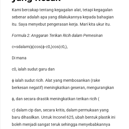
Kami bercakap tentang kegagalan alat, tetapi kegagalan
sebenar adalah apa yang dilakukannya kepada bahagian
itu. Saya menyebut pengerasan kerja. Mari kita ukur itu.
Formula 2: Anggaran Terikan Ricih dalam Pemesinan
c
≈
s
dalam
(
ϕ
)
cos
(
ϕ
-
c
0
,
)
cos
(
c
0
,
)
,
Di mana
c
0
,
ialah sudut garu dan
ϕ
ialah sudut ricih. Alat yang membosankan (rake
berkesan negatif) meningkatkan geseran, mengurangkan
ϕ
, dan secara drastik meningkatkan terikan ricih (
c
) dalam cip dan, secara kritis, dalam permukaan yang
baru dihasilkan. Untuk Inconel 625, ubah bentuk plastik ini
boleh menjadi sangat teruk sehingga menyebabkannya