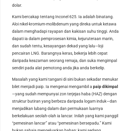
dolar.
Kami bercakap tentang Inconel 625. Ia adalah binatang.
Aloi nikel-kromium-molibdenum yang direka untuk ketawa
dalam menghadapi rayapan dan kakisan suhu tinggi. Anda
dapati ia dalam pemprosesan kimia, kejuruteraan marin,
dan sudah tentu, kesayangan dekad yang lalu—loji
pencairan LNG. Barangnya keras, bekerja lebih cepat
daripada keazaman seorang remaja, dan suka mengimpal
sendiri pada alat pemotong anda jika anda berkelip.
Masalah yang kami tangani di sini bukan sekadar menukar
bilet menjadi paip. Ia mengenai mengambil a
paip dikimpal
—yang sudah mempunyai zon terjejas haba (HAZ) dengan
struktur butiran yang berbeza daripada logam induk—dan
menjadikan lubang dalam dan permukaan luarnya
berkelakuan seolah-olah ia lancar. Inilah yang kami panggil
“pemesinan lancar” atau “pemesinan bersepadu.” Kami
bukan sahaja mengeluarkan bahan; kami sedang