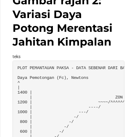
Gambar rajah 2:
Variasi Daya
Potong Merentasi
Jahitan Kimpalan
teks
PLOT PEMANTAUAN PAKSA - DATA SEBENAR DARI BATAM J
Daya Pemotongan (Fc), 
Newtons

^
|                                                
1400 |                                           
     |                                  ZON KIMPA
1200 |                           ~~~~/^^^^^^^^~~~
     |                       ----/              \
1000 |                   ---/                    
     |                 -/                        
 800 |               -/                          
     |             -/                            
 600 |           -/                              
     |         -/                                