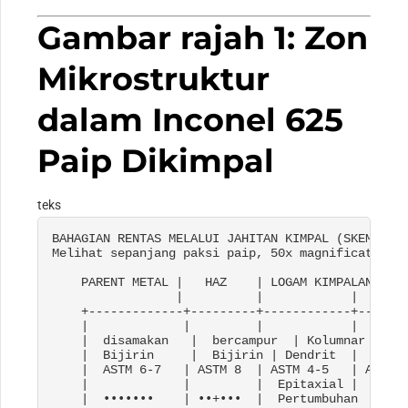
Gambar rajah 1: Zon
Mikrostruktur
dalam Inconel 625
Paip Dikimpal
teks
BAHAGIAN RENTAS MELALUI JAHITAN KIMPAL (SKEMATIK)
Melihat sepanjang paksi paip, 50
x magnification v
    PARENT METAL
 |   HAZ    | LOGAM KIMPALAN |   
                 |          |            |       
    +-------------+---------+------------+-------
    |             |         |            |       
    |  disamakan   |  bercampur  | Kolumnar   |  
    |  Bijirin     |  Bijirin | Dendrit  |  Bijir
    |  ASTM 6-7   | ASTM 8  | ASTM 4-5   | ASTM 8
    |             |         |  Epitaxial |       
    |  •••••••    | ••+•••  |  Pertumbuhan    | •