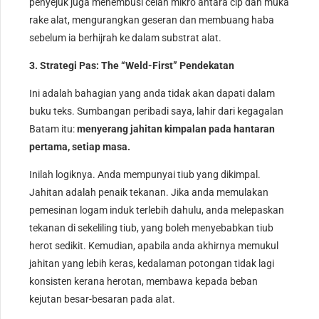
penyejuk juga menembusi celah mikro antara cip dan muka
rake alat, mengurangkan geseran dan membuang haba
sebelum ia berhijrah ke dalam substrat alat.
3. Strategi Pas: The “Weld-First” Pendekatan
Ini adalah bahagian yang anda tidak akan dapati dalam
buku teks. Sumbangan peribadi saya, lahir dari kegagalan
Batam itu:
menyerang jahitan kimpalan pada hantaran
pertama, setiap masa.
Inilah logiknya. Anda mempunyai tiub yang dikimpal.
Jahitan adalah penaik tekanan. Jika anda memulakan
pemesinan logam induk terlebih dahulu, anda melepaskan
tekanan di sekeliling tiub, yang boleh menyebabkan tiub
herot sedikit. Kemudian, apabila anda akhirnya memukul
jahitan yang lebih keras, kedalaman potongan tidak lagi
konsisten kerana herotan, membawa kepada beban
kejutan besar-besaran pada alat.