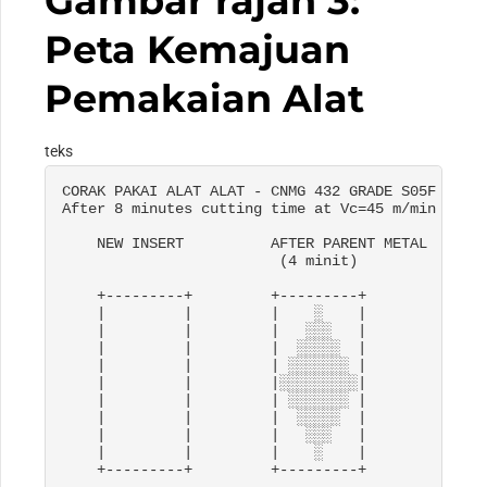
Gambar rajah 3:
Peta Kemajuan
Pemakaian Alat
teks
CORAK PAKAI ALAT ALAT - CNMG 432 
GRADE S05F

After
 8 
minutes cutting time at Vc=45 m/min

    NEW INSERT          AFTER PARENT METAL      
                         (4 minit)               
    +---------+         +---------+              
    |         |         |    ░    |              
    |         |         |   ░░░   |              
    |         |         |  ░░░░░  |              
    |         |         | ░░░░░░░ |              
    |         |         |░░░░░░░░░|              
    |         |         | ░░░░░░░ |              
    |         |         |  ░░░░░  |              
    |         |         |   ░░░   |              
    |         |         |    ░    |              
    +---------+         +---------+              