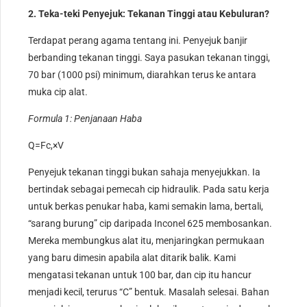
2. Teka-teki Penyejuk: Tekanan Tinggi atau Kebuluran?
Terdapat perang agama tentang ini. Penyejuk banjir
berbanding tekanan tinggi. Saya pasukan tekanan tinggi,
70 bar (1000 psi) minimum, diarahkan terus ke antara
muka cip alat.
Formula 1: Penjanaan Haba
Q
=
F
c
,
×
V
Penyejuk tekanan tinggi bukan sahaja menyejukkan. Ia
bertindak sebagai pemecah cip hidraulik. Pada satu kerja
untuk berkas penukar haba, kami semakin lama, bertali,
“sarang burung” cip daripada Inconel 625 membosankan.
Mereka membungkus alat itu, menjaringkan permukaan
yang baru dimesin apabila alat ditarik balik. Kami
mengatasi tekanan untuk 100 bar, dan cip itu hancur
menjadi kecil, terurus “C” bentuk. Masalah selesai. Bahan