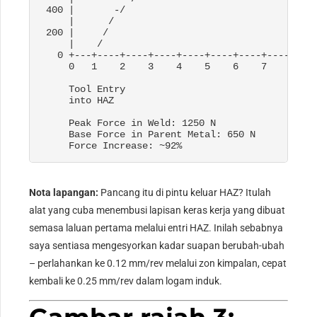
 400 |       -/                                  
     |      /                                    
 200 |     /                                     
     |    /                                      
   0 +---+----+----+----+----+----+----+----+----
     0   1    2    3    4    5    6    7    8    
Tool Entry                                  
     into HAZ                                    
     Peak Force in Weld
: 1250 
N

     Base Force in Parent Metal
: 650 
N

     Force Increase
: ~92%
Nota lapangan:
Pancang itu di pintu keluar HAZ? Itulah
alat yang cuba menembusi lapisan keras kerja yang dibuat
semasa laluan pertama melalui entri HAZ. Inilah sebabnya
saya sentiasa mengesyorkan kadar suapan berubah-ubah
– perlahankan ke 0.12 mm/rev melalui zon kimpalan, cepat
kembali ke 0.25 mm/rev dalam logam induk.