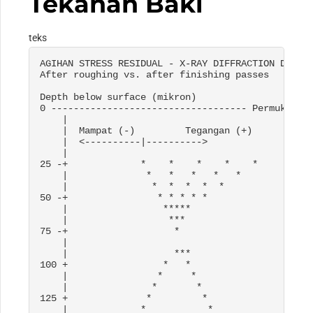
Tekanan Baki
teks
AGIHAN STRESS RESIDUAL - 
X-RAY DIFFRACTION DATA

After roughing vs
. 
after finishing passes

Depth below surface
 (mikron)

0 ----------------------------------- Permukaan

    |

    |  Mampat (-)         Tegangan (+)

    |  <----------|---------->

    |

25 -+             *    *    *    *    *

    |              *   *   *   *   *

    |               *  *  *  *  *

50 -+                * * * * *

    |                 *****

    |                  ***

75 -+                   *

    |

    |                   ***

100 +                 *   *

    |                *     *

    |               *       *

125 +              *         *

    |             *           *
