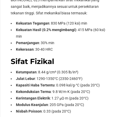
sangat baik, menjadikannya sesuai untuk persekitaran
tekanan tinggi. Sifat mekanikal biasa termasuk:
Kekuatan Tegangan
: 830 MPa (120 ksi) min
Kekuatan Hasil (0.2% mengimbangi)
: 415 MPa (60 ksi)
min
Pemanjangan
: 30% min
Kekerasan
: 30-40 HRC
Sifat Fizikal
Ketumpatan
: 8.44 g/cm³ (0.305 lb/in³)
Julat Lebur
: 1290-1350°C (2350-2460°F)
Kapasiti Haba Tertentu
: 0.098 kal/g-°C (pada 20°C)
Kekonduksian Terma
: 9.8 W/m·K (pada 20°C)
Kerintangan Elektrik
: 1.27 µΩ·m (pada 20°C)
Modulus Keanjalan
: 205 GPa (pada 20°C)
Nisbah Poisson
: 0.33 (pada 20°C)