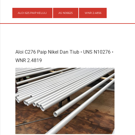
ALOI 625 PAIP KELULI
AS N06625
WNR 2.4856
Aloi C276 Paip Nikel Dan Tiub • UNS N10276 •
WNR 2.4819