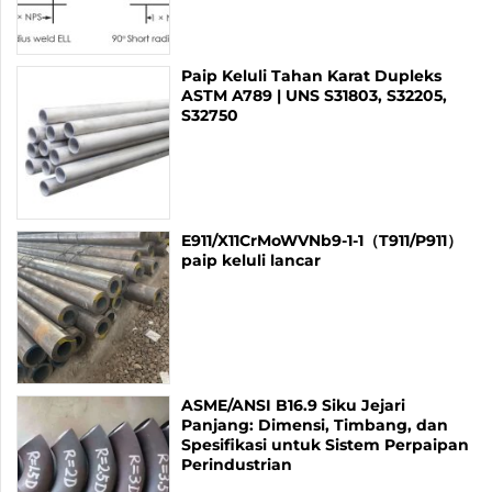
Paip Keluli Tahan Karat Dupleks
ASTM A789 | UNS S31803, S32205,
S32750
E911/X11CrMoWVNb9-1-1（T911/P911）
paip keluli lancar
ASME/ANSI B16.9 Siku Jejari
Panjang: Dimensi, Timbang, dan
Spesifikasi untuk Sistem Perpaipan
Perindustrian