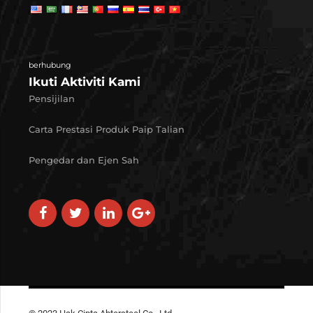
berhubung
Ikuti Aktiviti Kami
Pensijilan
Carta Prestasi Produk Paip Talian
Pengedar dan Ejen Sah