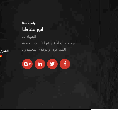
الأطوار
API 5DP مثقاب ثقيل
النيكل 690 أنابيب سبا
الوزن
الصلب
بيند الأنابيب : الصلب الكربوني, سبائك
تواصل معنا
طوق الحفر | أملس &
الصلب والفولاذ المقاوم للصدأ
سبيكة إنكونيل 718 
اتبع نشاطنا
دوامة
فولاذي
الشهادات
مخططات أداء منتج الأنابيب الخطية
أنبوب غلاف H40 octg
سبائك النيكل 825 أنب
الموزعون والوكلاء المعتمدون
الشرق 
فولاذي
غلاف J55 & الأنابيب
النيكل 800, 800ح,
800أنبوب سبائك HT
أنابيب غلاف K55
أنبوب فولاذي من سبائك
غلاف الأنابيب Q125
HX
أنابيب الغلاف P110
سبائك النيكل 52 أنبوب
فولاذي
غلاف الأنابيب V150