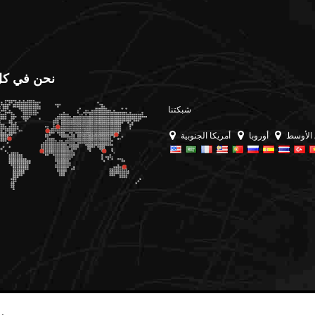
الصلب
ASTM A252 المتفجرات من مخلف
ئك
الحرب أنابيب الصلب
2LPE / 2الأنابيب المغلفة
أنا
ASTM A519 أنابيب
LPP
الصلب
في 10217 المتفجرات من مخلفات
أنبوب
سول
نحن في كل
أنابيب الصلب
أنابيب الصلب المجلفن
ASTM A213 أنابيب
أنا
شبكتنا
الصلب
وب
أنابيب الطلاء الداخلي
الأوسط
أوروبا
أمريكا الجنوبية
الإيبوكسي
SAWH ا
ASTM A369 سبائك
الصلب الأنابيب
الأنابيب والتركيبات
SSAW أ
المبطنة بـ PTFE
ASTM A250 سبائك
أنا
الصلب الأنابيب
دوا
ASTM A556 سبائك
الصلب الأنابيب
AW
أنابيب الغلايات الفولاذية