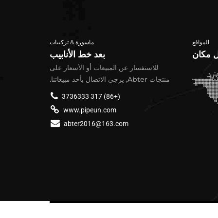
ات
ASTM A519 الأنابيب الميكانيكية غير
أنابيب الصلب الميكانيكية
بيب الصلب LSAW
الملحومة
المواقع
ماسورة & تركيبات
 الحرب
أنابيب اسطوانة الضغط
 للأنابيب الفولاذية
 مكان
بعد خط الأنابيب
العالي
للاستفسار عن المبيعات أو الأسعار على
بيب الصلب LSAW
منتجات Abter, يرجى الاتصال بأحد مبيعاتنا.
أنابيب اسطوانة الغاز غير
الملحومة
(+86) 317 3736333
نابيب الصلب
www.pipeun.com
abter2016@163.com
نابيب الصلب
بيب ديساو
مة الأنابيب الملحومة
أنابيب الصلب A53
LS